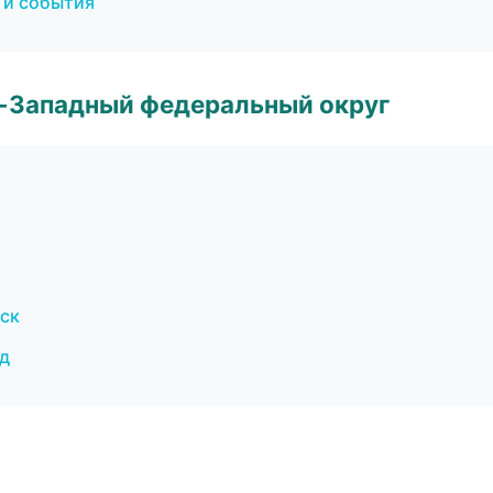
 и события
о-Западный федеральный округ
дск
од