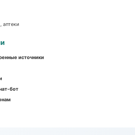
, аптеки
ми
еренные источники
и
чат-бот
онам