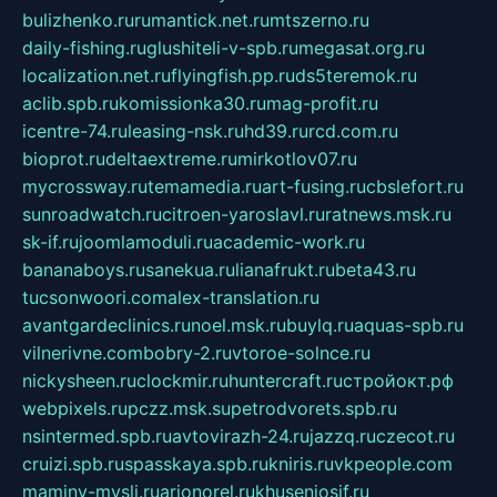
bulizhenko.ru
rumantick.net.ru
mtszerno.ru
daily-fishing.ru
glushiteli-v-spb.ru
megasat.org.ru
localization.net.ru
flyingfish.pp.ru
ds5teremok.ru
aclib.spb.ru
komissionka30.ru
mag-profit.ru
icentre-74.ru
leasing-nsk.ru
hd39.ru
rcd.com.ru
bioprot.ru
deltaextreme.ru
mirkotlov07.ru
mycrossway.ru
temamedia.ru
art-fusing.ru
cbslefort.ru
sunroadwatch.ru
citroen-yaroslavl.ru
ratnews.msk.ru
sk-if.ru
joomlamoduli.ru
academic-work.ru
bananaboys.ru
sanekua.ru
lianafrukt.ru
beta43.ru
tucsonwoori.com
alex-translation.ru
avantgardeclinics.ru
noel.msk.ru
buylq.ru
aquas-spb.ru
vilnerivne.com
bobry-2.ru
vtoroe-solnce.ru
nickysheen.ru
clockmir.ru
huntercraft.ru
стройокт.рф
webpixels.ru
pczz.msk.su
petrodvorets.spb.ru
nsintermed.spb.ru
avtovirazh-24.ru
jazzq.ru
czecot.ru
cruizi.spb.ru
spasskaya.spb.ru
kniris.ru
vkpeople.com
maminy-mysli.ru
arionorel.ru
khuseniosif.ru