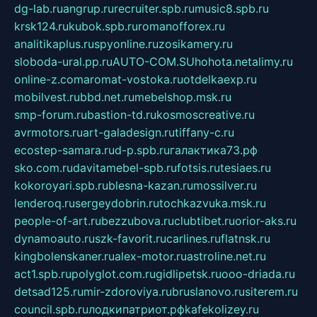
dg-lab.ru
angrup.ru
recruiter.spb.ru
music8.spb.ru
krsk124.ru
kubok.spb.ru
romanofforex.ru
analitikaplus.ru
spyonline.ru
zosikamery.ru
sloboda-ural.pp.ru
AUTO-COM.SU
hohota.net
alimy.ru
online-z.com
aromat-vostoka.ru
otdelkaexp.ru
mobilvest.ru
bbd.net.ru
mebelshop.msk.ru
smp-forum.ru
bastion-td.ru
kosmoscreative.ru
avrmotors.ru
art-galadesign.ru
tiffany-c.ru
ecostep-samara.ru
d-p.spb.ru
галактика73.рф
sko.com.ru
davitamebel-spb.ru
fotsis.ru
tesiaes.ru
kokoroyari.spb.ru
blesna-kazan.ru
mossilver.ru
lenderoq.ru
sergeydobrin.ru
tochkazvuka.msk.ru
people-of-art.ru
bezzubova.ru
clubtibet.ru
orior-aks.ru
dynamoauto.ru
szk-favorit.ru
carlines.ru
flatnsk.ru
kingbolenskaner.ru
alex-motor.ru
astroline.net.ru
act1.spb.ru
polyglot.com.ru
gidlipetsk.ru
ooo-driada.ru
detsad125.ru
mir-zdoroviya.ru
bruslanovo.ru
siterem.ru
council.spb.ru
лодкипатриот.рф
kafekolizey.ru