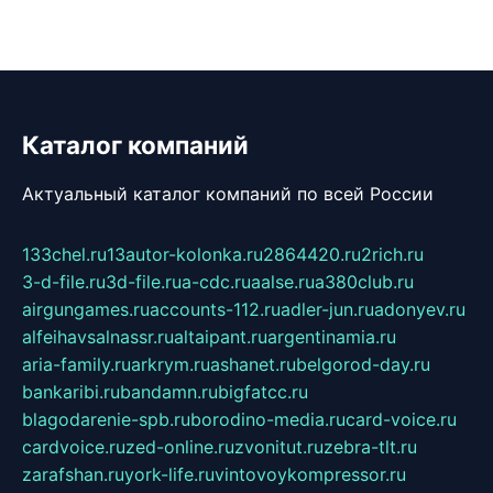
Каталог компаний
Актуальный каталог компаний по всей России
133chel.ru
13autor-kolonka.ru
2864420.ru
2rich.ru
3-d-file.ru
3d-file.ru
a-cdc.ru
aalse.ru
a380club.ru
airgungames.ru
accounts-112.ru
adler-jun.ru
adonyev.ru
alfeihavsalnassr.ru
altaipant.ru
argentinamia.ru
aria-family.ru
arkrym.ru
ashanet.ru
belgorod-day.ru
bankaribi.ru
bandamn.ru
bigfatcc.ru
blagodarenie-spb.ru
borodino-media.ru
card-voice.ru
cardvoice.ru
zed-online.ru
zvonitut.ru
zebra-tlt.ru
zarafshan.ru
york-life.ru
vintovoykompressor.ru