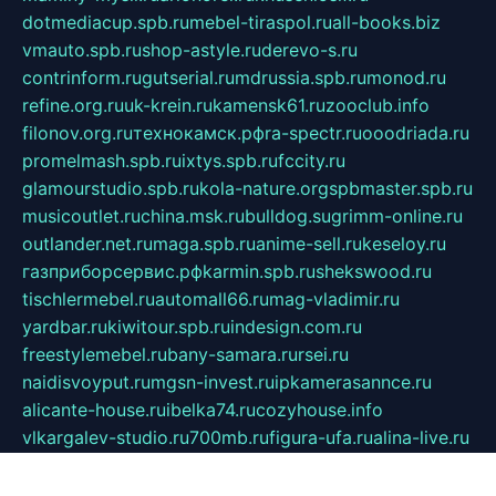
dotmediacup.spb.ru
mebel-tiraspol.ru
all-books.biz
vmauto.spb.ru
shop-astyle.ru
derevo-s.ru
contrinform.ru
gutserial.ru
mdrussia.spb.ru
monod.ru
refine.org.ru
uk-krein.ru
kamensk61.ru
zooclub.info
filonov.org.ru
технокамск.рф
ra-spectr.ru
ooodriada.ru
promelmash.spb.ru
ixtys.spb.ru
fccity.ru
glamourstudio.spb.ru
kola-nature.org
spbmaster.spb.ru
musicoutlet.ru
china.msk.ru
bulldog.su
grimm-online.ru
outlander.net.ru
maga.spb.ru
anime-sell.ru
keseloy.ru
газприборсервис.рф
karmin.spb.ru
shekswood.ru
tischlermebel.ru
automall66.ru
mag-vladimir.ru
yardbar.ru
kiwitour.spb.ru
indesign.com.ru
freestylemebel.ru
bany-samara.ru
rsei.ru
naidisvoyput.ru
mgsn-invest.ru
ipkamerasannce.ru
alicante-house.ru
ibelka74.ru
cozyhouse.info
vlkargalev-studio.ru
700mb.ru
figura-ufa.ru
alina-live.ru
belarusiannews.ru
womenknow.ru
dos-vniimk.ru
sega.net.ru
dv.net.ru
phenomenonsofhistory.com