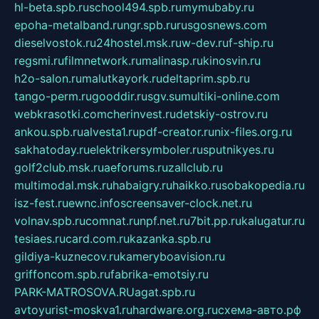
hl-beta.spb.ru
school494.spb.ru
mymubaby.ru
epoha-metalband.ru
ngr.spb.ru
rusgosnews.com
dieselvostok.ru
24hostel.msk.ru
w-dev.ru
f-ship.ru
regsmi.ru
filmnetwork.ru
malinasp.ru
kinosvin.ru
h2o-salon.ru
malutkayork.ru
deltaprim.spb.ru
tango-perm.ru
gooddir.ru
sgv.su
multiki-online.com
webkrasotki.com
cherinvest.ru
detskiy-ostrov.ru
ankou.spb.ru
alvesta1.ru
pdf-creator.ru
nix-files.org.ru
sakhatoday.ru
elektrikersymboler.ru
sputnikyes.ru
golf2club.msk.ru
aeforums.ru
zallclub.ru
multimodal.msk.ru
habaigry.ru
haikko.ru
sobakopedia.ru
isz-fest.ru
ewnc.info
screensaver-clock.net.ru
volnav.spb.ru
comnat.ru
npf.net.ru
7bit.pp.ru
kalugatur.ru
tesiaes.ru
card.com.ru
kazanka.spb.ru
gildiya-kuznecov.ru
kameryboavision.ru
griffoncom.spb.ru
fabrika-emotsiy.ru
PARK-MATROSOVA.RU
agat.spb.ru
avtoyurist-moskva1.ru
hardware.org.ru
схема-авто.рф