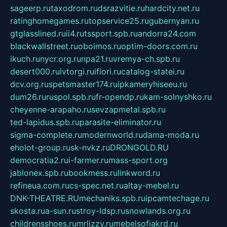
sageerp.ru
taxodrom.ru
dsrazvitie.ru
hardcity.net.ru
ratinghomegames.ru
topservice25.ru
gubernyan.ru
gtglasslined.ru
ii4.ru
tssport.spb.ru
andorra24.com
blackwallstreet.ru
oboimos.ru
optim-doors.com.ru
ikuch.ru
nycr.org.ru
npa21.ru
vremya-ch.spb.ru
desert000.ru
ivtorgi.ru
ifiori.ru
catalog-statei.ru
dcv.org.ru
spetsmaster174.ru
ipkameryhiseeu.ru
dum26.ru
ruspol.spb.ru
fr-opendp.ru
kam-solnyshko.ru
cheyenne-arapaho.ru
sevzapmetal.spb.ru
ted-lapidus.spb.ru
parasite-eliminator.ru
sigma-complete.ru
modernworld.ru
dama-moda.ru
eholot-group.ru
sk-nvkz.ru
DRONGOLD.RU
democratia2.ru
i-farmer.ru
mass-sport.org
jablonex.spb.ru
bookmess.ru
linkword.ru
refineua.com.ru
cs-spec.net.ru
altay-mebel.ru
DNK-THEATRE.RU
mechaniks.spb.ru
ipcamtechage.ru
skosta.ru
a-sun.ru
stroy-ldsp.ru
snowlands.org.ru
childrensshoes.ru
mrlizzy.ru
mebelsofiakrd.ru