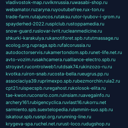
vladivostok-map.ru
vlknrussia.ru
wasabi-shop.ru
webamator.ru
zaryna.ru
youtubefree.ru
x-ton.ru
trade-farm.ru
tajuncos.ru
taksu.ru
tor-lyubov-i-grom.ru
spayderhed-2022.ru
splclub.ru
stoppamedia.ru
snow-guard.ru
slovar-ivrit.ru
cleanmedicine.ru
shkurki-karakulya.ru
kanotiforet.spb.ru
tutmassage.ru
ecolog.org.ru
praga.spb.ru
falcorussia.ru
autodoctorservis.ru
kamertondom.spb.ru
net-life.net.ru
avto-vozim.ru
sakhcamera.ru
alliance-electro.spb.ru
stroyavt.ru
controlweb1.ru
tdsak74.ru
kinzozo-ru.ru
kvotka.ru
iron-snab.ru
costa-bella.ru
eugrus.pp.ru
associaciya39.ru
primexpo.spb.ru
bezmorchin.ru
ia2.ru
cpt21.ru
ispecspb.ru
regahost.ru
kolosok-elita.ru
tae-kwon.ru
consrio.com.ru
insiam.ru
avegainfo.ru
archery161.ru
bigencyclica.ru
vlast16.ru
korru.net
sarmiento.spb.su
extelopedia.ru
lammin-suo.spb.ru
iskatour.spb.ru
snpi.org.ru
running-line.ru
krygeva-spa.ru
chel.net.ru
rust-loco.ru
dugshop.ru