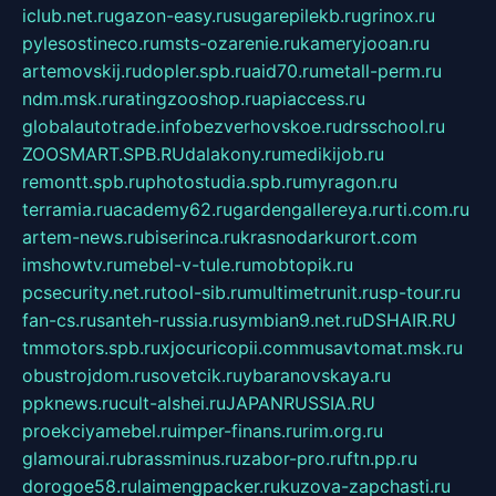
iclub.net.ru
gazon-easy.ru
sugarepilekb.ru
grinox.ru
pylesostineco.ru
msts-ozarenie.ru
kameryjooan.ru
artemovskij.ru
dopler.spb.ru
aid70.ru
metall-perm.ru
ndm.msk.ru
ratingzooshop.ru
apiaccess.ru
globalautotrade.info
bezverhovskoe.ru
drsschool.ru
ZOOSMART.SPB.RU
dalakony.ru
medikijob.ru
remontt.spb.ru
photostudia.spb.ru
myragon.ru
terramia.ru
academy62.ru
gardengallereya.ru
rti.com.ru
artem-news.ru
biserinca.ru
krasnodarkurort.com
imshowtv.ru
mebel-v-tule.ru
mobtopik.ru
pcsecurity.net.ru
tool-sib.ru
multimetrunit.ru
sp-tour.ru
fan-cs.ru
santeh-russia.ru
symbian9.net.ru
DSHAIR.RU
tmmotors.spb.ru
xjocuricopii.com
musavtomat.msk.ru
obustrojdom.ru
sovetcik.ru
ybaranovskaya.ru
ppknews.ru
cult-alshei.ru
JAPANRUSSIA.RU
proekciyamebel.ru
imper-finans.ru
rim.org.ru
glamourai.ru
brassminus.ru
zabor-pro.ru
ftn.pp.ru
dorogoe58.ru
laimengpacker.ru
kuzova-zapchasti.ru