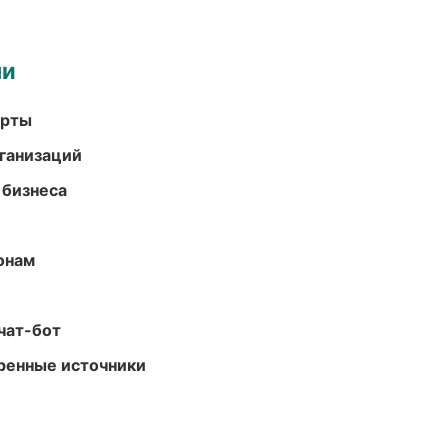
ми
арты
ганизаций
 бизнеса
онам
чат-бот
еренные источники