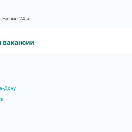
течение 24 ч.
и вакансии
на-Дону
ск