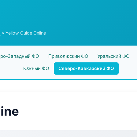
г
» Yellow Guide Online
ро-Западный ФО
Приволжский ФО
Уральский ФО
Южный ФО
Северо-Кавказский ФО
line