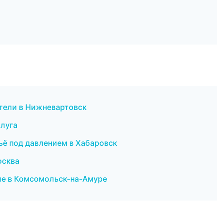
ители в Нижневартовск
алуга
тьё под давлением в Хабаровск
осква
ие в Комсомольск-на-Амуре