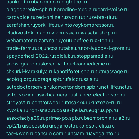
bankaribi.ru
bandamn.ru
bigfatcc.ru
blagodarenie-spb.ru
borodino-media.ru
card-voice.ru
cardvoice.ru
zed-online.ru
zvonitut.ru
zebra-tlt.ru
zarafshan.ru
york-life.ru
vintovoykompressor.ru
vladivostok-map.ru
vlknrussia.ru
wasabi-shop.ru
webamator.ru
zaryna.ru
youtubefree.ru
x-ton.ru
trade-farm.ru
tajuncos.ru
taksu.ru
tor-lyubov-i-grom.ru
spayderhed-2022.ru
splclub.ru
stoppamedia.ru
snow-guard.ru
slovar-ivrit.ru
cleanmedicine.ru
shkurki-karakulya.ru
kanotiforet.spb.ru
tutmassage.ru
ecolog.org.ru
praga.spb.ru
falcorussia.ru
autodoctorservis.ru
kamertondom.spb.ru
net-life.net.ru
avto-vozim.ru
sakhcamera.ru
alliance-electro.spb.ru
stroyavt.ru
controlweb1.ru
tdsak74.ru
kinzozo-ru.ru
kvotka.ru
iron-snab.ru
costa-bella.ru
eugrus.pp.ru
associaciya39.ru
primexpo.spb.ru
bezmorchin.ru
ia2.ru
cpt21.ru
ispecspb.ru
regahost.ru
kolosok-elita.ru
tae-kwon.ru
consrio.com.ru
insiam.ru
avegainfo.ru