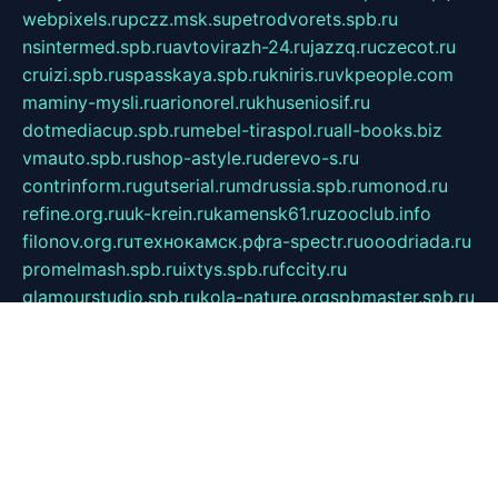
webpixels.ru
pczz.msk.su
petrodvorets.spb.ru
nsintermed.spb.ru
avtovirazh-24.ru
jazzq.ru
czecot.ru
cruizi.spb.ru
spasskaya.spb.ru
kniris.ru
vkpeople.com
maminy-mysli.ru
arionorel.ru
khuseniosif.ru
dotmediacup.spb.ru
mebel-tiraspol.ru
all-books.biz
vmauto.spb.ru
shop-astyle.ru
derevo-s.ru
contrinform.ru
gutserial.ru
mdrussia.spb.ru
monod.ru
refine.org.ru
uk-krein.ru
kamensk61.ru
zooclub.info
filonov.org.ru
технокамск.рф
ra-spectr.ru
ooodriada.ru
promelmash.spb.ru
ixtys.spb.ru
fccity.ru
glamourstudio.spb.ru
kola-nature.org
spbmaster.spb.ru
musicoutlet.ru
china.msk.ru
bulldog.su
grimm-online.ru
outlander.net.ru
maga.spb.ru
anime-sell.ru
keseloy.ru
газприборсервис.рф
karmin.spb.ru
shekswood.ru
tischlermebel.ru
automall66.ru
mag-vladimir.ru
yardbar.ru
kiwitour.spb.ru
indesign.com.ru
freestylemebel.ru
bany-samara.ru
rsei.ru
naidisvoyput.ru
mgsn-invest.ru
ipkamerasannce.ru