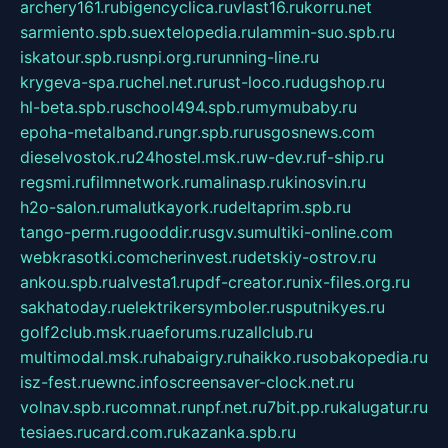
archery161.ru
bigencyclica.ru
vlast16.ru
korru.net
sarmiento.spb.su
extelopedia.ru
lammin-suo.spb.ru
iskatour.spb.ru
snpi.org.ru
running-line.ru
krygeva-spa.ru
chel.net.ru
rust-loco.ru
dugshop.ru
hl-beta.spb.ru
school494.spb.ru
mymubaby.ru
epoha-metalband.ru
ngr.spb.ru
rusgosnews.com
dieselvostok.ru
24hostel.msk.ru
w-dev.ru
f-ship.ru
regsmi.ru
filmnetwork.ru
malinasp.ru
kinosvin.ru
h2o-salon.ru
malutkayork.ru
deltaprim.spb.ru
tango-perm.ru
gooddir.ru
sgv.su
multiki-online.com
webkrasotki.com
cherinvest.ru
detskiy-ostrov.ru
ankou.spb.ru
alvesta1.ru
pdf-creator.ru
nix-files.org.ru
sakhatoday.ru
elektrikersymboler.ru
sputnikyes.ru
golf2club.msk.ru
aeforums.ru
zallclub.ru
multimodal.msk.ru
habaigry.ru
haikko.ru
sobakopedia.ru
isz-fest.ru
ewnc.info
screensaver-clock.net.ru
volnav.spb.ru
comnat.ru
npf.net.ru
7bit.pp.ru
kalugatur.ru
tesiaes.ru
card.com.ru
kazanka.spb.ru