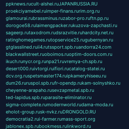
ppknews.ru
cult-alshei.ru
JAPANRUSSIA.RU
proekciyamebel.ru
imper-finans.ru
rim.org.ru
glamourai.ru
brassminus.ru
zabor-pro.ru
ftn.pp.ru
dorogoe58.ru
laimengpacker.ru
kuzova-zapchasti.ru
sageerp.ru
taxodrom.ru
dsrazvitie.ru
hardcity.net.ru
ratinghomegames.ru
topservice25.ru
gubernyan.ru
gtglasslined.ru
ii4.ru
tssport.spb.ru
andorra24.com
blackwallstreet.ru
oboimos.ru
optim-doors.com.ru
ikuch.ru
nycr.org.ru
npa21.ru
vremya-ch.spb.ru
desert000.ru
ivtorgi.ru
ifiori.ru
catalog-statei.ru
dcv.org.ru
spetsmaster174.ru
ipkameryhiseeu.ru
dum26.ru
ruspol.spb.ru
fr-opendp.ru
kam-solnyshko.ru
cheyenne-arapaho.ru
sevzapmetal.spb.ru
ted-lapidus.spb.ru
parasite-eliminator.ru
sigma-complete.ru
modernworld.ru
dama-moda.ru
eholot-group.ru
sk-nvkz.ru
DRONGOLD.RU
democratia2.ru
i-farmer.ru
mass-sport.org
jablonex.spb.ru
bookmess.ru
linkword.ru