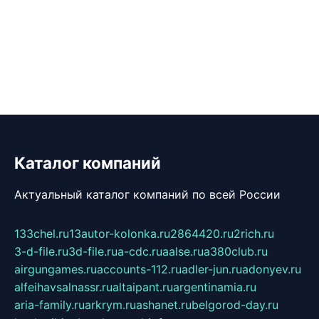
Каталог компаний
Актуальный каталог компаний по всей России
133chel.ru
13autor-kolonka.ru
2864420.ru
2rich.ru
3-d-file.ru
3d-file.ru
a-cdc.ru
aalse.ru
a380club.ru
airgungames.ru
accounts-112.ru
adler-jun.ru
adonyev.ru
alfeihavsalnassr.ru
altaipant.ru
argentinamia.ru
aria-family.ru
arkrym.ru
ashanet.ru
belgorod-day.ru