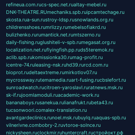
refineua.com.ru
cs-spec.net.ru
altay-mebel.ru
DNK-THEATRE.RU
mechaniks.spb.ru
ipcamtechage.ru
skosta.ru
a-sun.ru
stroy-ldsp.ru
snowlands.org.ru
childrensshoes.ru
mrlizzy.ru
mebelsofiakrd.ru
bulizhenko.ru
rumantick.net.ru
mtszerno.ru
daily-fishing.ru
glushiteli-v-spb.ru
megasat.org.ru
localization.net.ru
flyingfish.pp.ru
ds5teremok.ru
aclib.spb.ru
komissionka30.ru
mag-profit.ru
icentre-74.ru
leasing-nsk.ru
hd39.ru
rcd.com.ru
bioprot.ru
deltaextreme.ru
mirkotlov07.ru
mycrossway.ru
temamedia.ru
art-fusing.ru
cbslefort.ru
sunroadwatch.ru
citroen-yaroslavl.ru
ratnews.msk.ru
sk-if.ru
joomlamoduli.ru
academic-work.ru
bananaboys.ru
sanekua.ru
lianafrukt.ru
beta43.ru
tucsonwoori.com
alex-translation.ru
avantgardeclinics.ru
noel.msk.ru
buylq.ru
aquas-spb.ru
vilnerivne.com
bobry-2.ru
vtoroe-solnce.ru
nickysheen.ru
clockmir.ru
huntercraft.ru
стройокт.рф