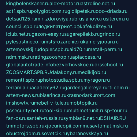
kingbolenskaner.ru
alex-motor.ru
astroline.net.ru
act1.spb.ru
polyglot.com.ru
gidlipetsk.ru
ooo-driada.ru
detsad125.ru
mir-zdoroviya.ru
bruslanovo.ru
siterem.ru
council.spb.ru
лодкипатриот.рф
kafekolizey.ru
iclub.net.ru
gazon-easy.ru
sugarepilekb.ru
grinox.ru
pylesostineco.ru
msts-ozarenie.ru
kameryjooan.ru
artemovskij.ru
dopler.spb.ru
aid70.ru
metall-perm.ru
ndm.msk.ru
ratingzooshop.ru
apiaccess.ru
globalautotrade.info
bezverhovskoe.ru
drsschool.ru
ZOOSMART.SPB.RU
dalakony.ru
medikijob.ru
remontt.spb.ru
photostudia.spb.ru
myragon.ru
terramia.ru
academy62.ru
gardengallereya.ru
rti.com.ru
artem-news.ru
biserinca.ru
krasnodarkurort.com
imshowtv.ru
mebel-v-tule.ru
mobtopik.ru
pcsecurity.net.ru
tool-sib.ru
multimetrunit.ru
sp-tour.ru
fan-cs.ru
santeh-russia.ru
symbian9.net.ru
DSHAIR.RU
tmmotors.spb.ru
xjocuricopii.com
musavtomat.msk.ru
obustrojdom.ru
sovetcik.ru
ybaranovskaya.ru