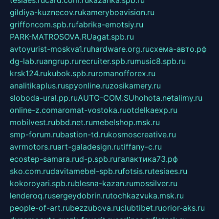
tesiaes.ru
card.com.ru
kazanka.spb.ru
gildiya-kuznecov.ru
kameryboavision.ru
griffoncom.spb.ru
fabrika-emotsiy.ru
PARK-MATROSOVA.RU
agat.spb.ru
avtoyurist-moskva1.ru
hardware.org.ru
схема-авто.рф
dg-lab.ru
angrup.ru
recruiter.spb.ru
music8.spb.ru
krsk124.ru
kubok.spb.ru
romanofforex.ru
analitikaplus.ru
spyonline.ru
zosikamery.ru
sloboda-ural.pp.ru
AUTO-COM.SU
hohota.net
alimy.ru
online-z.com
aromat-vostoka.ru
otdelkaexp.ru
mobilvest.ru
bbd.net.ru
mebelshop.msk.ru
smp-forum.ru
bastion-td.ru
kosmoscreative.ru
avrmotors.ru
art-galadesign.ru
tiffany-c.ru
ecostep-samara.ru
d-p.spb.ru
галактика73.рф
sko.com.ru
davitamebel-spb.ru
fotsis.ru
tesiaes.ru
kokoroyari.spb.ru
blesna-kazan.ru
mossilver.ru
lenderoq.ru
sergeydobrin.ru
tochkazvuka.msk.ru
people-of-art.ru
bezzubova.ru
clubtibet.ru
orior-aks.ru