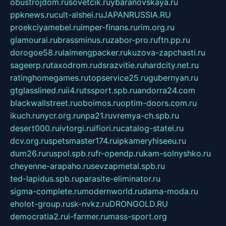
obustrojdom.ru
sovetcik.ru
ybaranovskaya.ru
ppknews.ru
cult-alshei.ru
JAPANRUSSIA.RU
proekciyamebel.ru
imper-finans.ru
rim.org.ru
glamourai.ru
brassminus.ru
zabor-pro.ru
ftn.pp.ru
dorogoe58.ru
laimengpacker.ru
kuzova-zapchasti.ru
sageerp.ru
taxodrom.ru
dsrazvitie.ru
hardcity.net.ru
ratinghomegames.ru
topservice25.ru
gubernyan.ru
gtglasslined.ru
ii4.ru
tssport.spb.ru
andorra24.com
blackwallstreet.ru
oboimos.ru
optim-doors.com.ru
ikuch.ru
nycr.org.ru
npa21.ru
vremya-ch.spb.ru
desert000.ru
ivtorgi.ru
ifiori.ru
catalog-statei.ru
dcv.org.ru
spetsmaster174.ru
ipkameryhiseeu.ru
dum26.ru
ruspol.spb.ru
fr-opendp.ru
kam-solnyshko.ru
cheyenne-arapaho.ru
sevzapmetal.spb.ru
ted-lapidus.spb.ru
parasite-eliminator.ru
sigma-complete.ru
modernworld.ru
dama-moda.ru
eholot-group.ru
sk-nvkz.ru
DRONGOLD.RU
democratia2.ru
i-farmer.ru
mass-sport.org