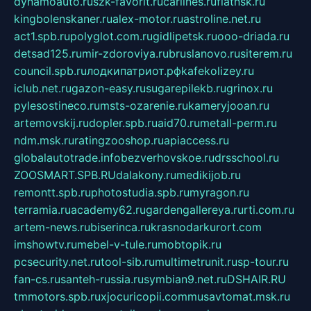
dynamoauto.ru
szk-favorit.ru
carlines.ru
flatnsk.ru
kingbolenskaner.ru
alex-motor.ru
astroline.net.ru
act1.spb.ru
polyglot.com.ru
gidlipetsk.ru
ooo-driada.ru
detsad125.ru
mir-zdoroviya.ru
bruslanovo.ru
siterem.ru
council.spb.ru
лодкипатриот.рф
kafekolizey.ru
iclub.net.ru
gazon-easy.ru
sugarepilekb.ru
grinox.ru
pylesostineco.ru
msts-ozarenie.ru
kameryjooan.ru
artemovskij.ru
dopler.spb.ru
aid70.ru
metall-perm.ru
ndm.msk.ru
ratingzooshop.ru
apiaccess.ru
globalautotrade.info
bezverhovskoe.ru
drsschool.ru
ZOOSMART.SPB.RU
dalakony.ru
medikijob.ru
remontt.spb.ru
photostudia.spb.ru
myragon.ru
terramia.ru
academy62.ru
gardengallereya.ru
rti.com.ru
artem-news.ru
biserinca.ru
krasnodarkurort.com
imshowtv.ru
mebel-v-tule.ru
mobtopik.ru
pcsecurity.net.ru
tool-sib.ru
multimetrunit.ru
sp-tour.ru
fan-cs.ru
santeh-russia.ru
symbian9.net.ru
DSHAIR.RU
tmmotors.spb.ru
xjocuricopii.com
musavtomat.msk.ru