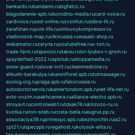
bankaribi.ru
bandamn.ru
bigfatcc.ru
blagodarenie-spb.ru
borodino-media.ru
card-voice.ru
cardvoice.ru
zed-online.ru
zvonitut.ru
zebra-tlt.ru
zarafshan.ru
york-life.ru
vintovoykompressor.ru
vladivostok-map.ru
vlknrussia.ru
wasabi-shop.ru
webamator.ru
zaryna.ru
youtubefree.ru
x-ton.ru
trade-farm.ru
tajuncos.ru
taksu.ru
tor-lyubov-i-grom.ru
spayderhed-2022.ru
splclub.ru
stoppamedia.ru
snow-guard.ru
slovar-ivrit.ru
cleanmedicine.ru
shkurki-karakulya.ru
kanotiforet.spb.ru
tutmassage.ru
ecolog.org.ru
praga.spb.ru
falcorussia.ru
autodoctorservis.ru
kamertondom.spb.ru
net-life.net.ru
avto-vozim.ru
sakhcamera.ru
alliance-electro.spb.ru
stroyavt.ru
controlweb1.ru
tdsak74.ru
kinzozo-ru.ru
kvotka.ru
iron-snab.ru
costa-bella.ru
eugrus.pp.ru
associaciya39.ru
primexpo.spb.ru
bezmorchin.ru
ia2.ru
cpt21.ru
ispecspb.ru
regahost.ru
kolosok-elita.ru
tae-kwon.ru
consrio.com.ru
insiam.ru
avegainfo.ru