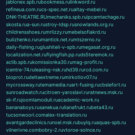
jablonex.spb.ru
bookmess.ru
linkword.ru
refineua.com.ru
cs-spec.net.ru
altay-mebel.ru
DNK-THEATRE.RU
mechaniks.spb.ru
ipcamtechage.ru
skosta.ru
a-sun.ru
stroy-ldsp.ru
snowlands.org.ru
childrensshoes.ru
mrlizzy.ru
mebelsofiakrd.ru
bulizhenko.ru
rumantick.net.ru
mtszerno.ru
daily-fishing.ru
glushiteli-v-spb.ru
megasat.org.ru
localization.net.ru
flyingfish.pp.ru
ds5teremok.ru
aclib.spb.ru
komissionka30.ru
mag-profit.ru
icentre-74.ru
leasing-nsk.ru
hd39.ru
rcd.com.ru
bioprot.ru
deltaextreme.ru
mirkotlov07.ru
mycrossway.ru
temamedia.ru
art-fusing.ru
cbslefort.ru
sunroadwatch.ru
citroen-yaroslavl.ru
ratnews.msk.ru
sk-if.ru
joomlamoduli.ru
academic-work.ru
bananaboys.ru
sanekua.ru
lianafrukt.ru
beta43.ru
tucsonwoori.com
alex-translation.ru
avantgardeclinics.ru
noel.msk.ru
buylq.ru
aquas-spb.ru
vilnerivne.com
bobry-2.ru
vtoroe-solnce.ru