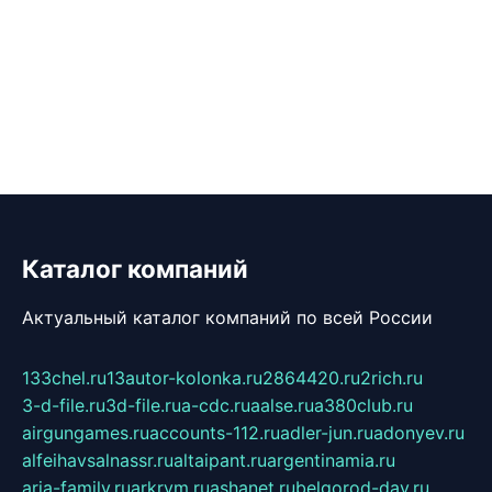
Каталог компаний
Актуальный каталог компаний по всей России
133chel.ru
13autor-kolonka.ru
2864420.ru
2rich.ru
3-d-file.ru
3d-file.ru
a-cdc.ru
aalse.ru
a380club.ru
airgungames.ru
accounts-112.ru
adler-jun.ru
adonyev.ru
alfeihavsalnassr.ru
altaipant.ru
argentinamia.ru
aria-family.ru
arkrym.ru
ashanet.ru
belgorod-day.ru