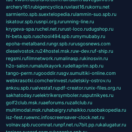
archery161.ru
bigencyclica.ru
vlast16.ru
korru.net
sarmiento.spb.su
extelopedia.ru
lammin-suo.spb.ru
iskatour.spb.ru
snpi.org.ru
running-line.ru
krygeva-spa.ru
chel.net.ru
rust-loco.ru
dugshop.ru
hl-beta.spb.ru
school494.spb.ru
mymubaby.ru
epoha-metalband.ru
ngr.spb.ru
rusgosnews.com
dieselvostok.ru
24hostel.msk.ru
w-dev.ru
f-ship.ru
regsmi.ru
filmnetwork.ru
malinasp.ru
kinosvin.ru
h2o-salon.ru
malutkayork.ru
deltaprim.spb.ru
tango-perm.ru
gooddir.ru
sgv.su
multiki-online.com
webkrasotki.com
cherinvest.ru
detskiy-ostrov.ru
ankou.spb.ru
alvesta1.ru
pdf-creator.ru
nix-files.org.ru
sakhatoday.ru
elektrikersymboler.ru
sputnikyes.ru
golf2club.msk.ru
aeforums.ru
zallclub.ru
multimodal.msk.ru
habaigry.ru
haikko.ru
sobakopedia.ru
isz-fest.ru
ewnc.info
screensaver-clock.net.ru
volnav.spb.ru
comnat.ru
npf.net.ru
7bit.pp.ru
kalugatur.ru