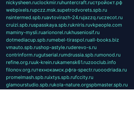
nickysheen.ru
clockmir.ru
huntercraft.ru
стройокт.рф
webpixels.ru
pczz.msk.su
petrodvorets.spb.ru
nsintermed.spb.ru
avtovirazh-24.ru
jazzq.ru
czecot.ru
cruizi.spb.ru
spasskaya.spb.ru
kniris.ru
vkpeople.com
maminy-mysli.ru
arionorel.ru
khuseniosif.ru
dotmediacup.spb.ru
mebel-tiraspol.ru
all-books.biz
vmauto.spb.ru
shop-astyle.ru
derevo-s.ru
contrinform.ru
gutserial.ru
mdrussia.spb.ru
monod.ru
refine.org.ru
uk-krein.ru
kamensk61.ru
zooclub.info
filonov.org.ru
технокамск.рф
ra-spectr.ru
ooodriada.ru
promelmash.spb.ru
ixtys.spb.ru
fccity.ru
glamourstudio.spb.ru
kola-nature.org
spbmaster.spb.ru
musicoutlet.ru
china.msk.ru
bulldog.su
grimm-online.ru
outlander.net.ru
maga.spb.ru
anime-sell.ru
keseloy.ru
газприборсервис.рф
karmin.spb.ru
shekswood.ru
tischlermebel.ru
automall66.ru
mag-vladimir.ru
yardbar.ru
kiwitour.spb.ru
indesign.com.ru
freestylemebel.ru
bany-samara.ru
rsei.ru