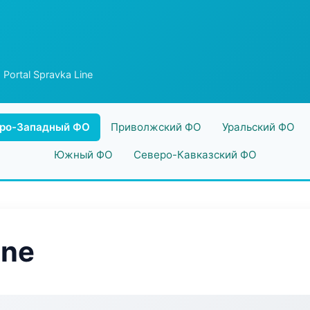
 Portal Spravka Line
ро-Западный ФО
Приволжский ФО
Уральский ФО
Южный ФО
Северо-Кавказский ФО
ine