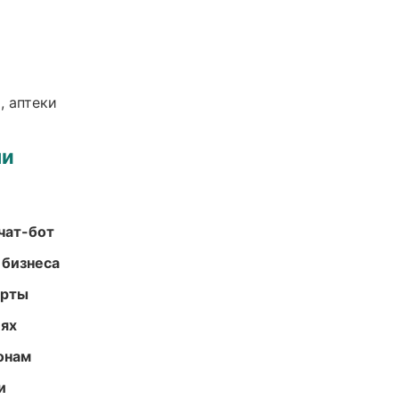
, аптеки
ми
чат-бот
 бизнеса
арты
иях
онам
и