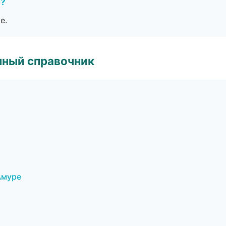
е?
е.
нный справочник
Амуре