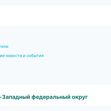
тели
кие новости и события
о-Западный федеральный округ