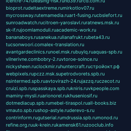
icentre-74.ru
leasing-nsk.ru
hd39.ru
rcd.com.ru
bioprot.ru
deltaextreme.ru
mirkotlov07.ru
mycrossway.ru
temamedia.ru
art-fusing.ru
cbslefort.ru
sunroadwatch.ru
citroen-yaroslavl.ru
ratnews.msk.ru
sk-if.ru
joomlamoduli.ru
academic-work.ru
bananaboys.ru
sanekua.ru
lianafrukt.ru
beta43.ru
tucsonwoori.com
alex-translation.ru
avantgardeclinics.ru
noel.msk.ru
buylq.ru
aquas-spb.ru
vilnerivne.com
bobry-2.ru
vtoroe-solnce.ru
nickysheen.ru
clockmir.ru
huntercraft.ru
стройокт.рф
webpixels.ru
pczz.msk.su
petrodvorets.spb.ru
nsintermed.spb.ru
avtovirazh-24.ru
jazzq.ru
czecot.ru
cruizi.spb.ru
spasskaya.spb.ru
kniris.ru
vkpeople.com
maminy-mysli.ru
arionorel.ru
khuseniosif.ru
dotmediacup.spb.ru
mebel-tiraspol.ru
all-books.biz
vmauto.spb.ru
shop-astyle.ru
derevo-s.ru
contrinform.ru
gutserial.ru
mdrussia.spb.ru
monod.ru
refine.org.ru
uk-krein.ru
kamensk61.ru
zooclub.info