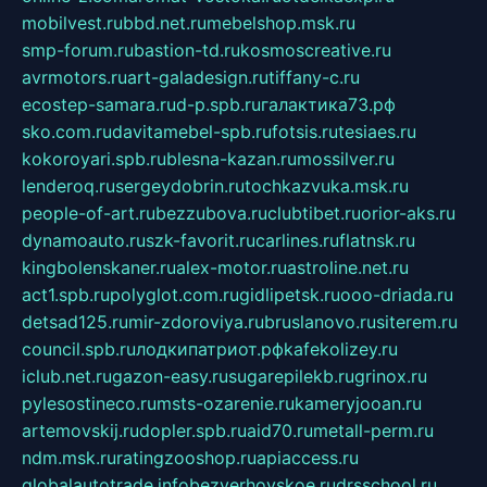
mobilvest.ru
bbd.net.ru
mebelshop.msk.ru
smp-forum.ru
bastion-td.ru
kosmoscreative.ru
avrmotors.ru
art-galadesign.ru
tiffany-c.ru
ecostep-samara.ru
d-p.spb.ru
галактика73.рф
sko.com.ru
davitamebel-spb.ru
fotsis.ru
tesiaes.ru
kokoroyari.spb.ru
blesna-kazan.ru
mossilver.ru
lenderoq.ru
sergeydobrin.ru
tochkazvuka.msk.ru
people-of-art.ru
bezzubova.ru
clubtibet.ru
orior-aks.ru
dynamoauto.ru
szk-favorit.ru
carlines.ru
flatnsk.ru
kingbolenskaner.ru
alex-motor.ru
astroline.net.ru
act1.spb.ru
polyglot.com.ru
gidlipetsk.ru
ooo-driada.ru
detsad125.ru
mir-zdoroviya.ru
bruslanovo.ru
siterem.ru
council.spb.ru
лодкипатриот.рф
kafekolizey.ru
iclub.net.ru
gazon-easy.ru
sugarepilekb.ru
grinox.ru
pylesostineco.ru
msts-ozarenie.ru
kameryjooan.ru
artemovskij.ru
dopler.spb.ru
aid70.ru
metall-perm.ru
ndm.msk.ru
ratingzooshop.ru
apiaccess.ru
globalautotrade.info
bezverhovskoe.ru
drsschool.ru