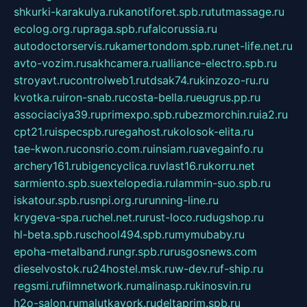
shkurki-karakulya.ru
kanotiforet.spb.ru
tutmassage.ru
ecolog.org.ru
praga.spb.ru
falcorussia.ru
autodoctorservis.ru
kamertondom.spb.ru
net-life.net.ru
avto-vozim.ru
sakhcamera.ru
alliance-electro.spb.ru
stroyavt.ru
controlweb1.ru
tdsak74.ru
kinzozo-ru.ru
kvotka.ru
iron-snab.ru
costa-bella.ru
eugrus.pp.ru
associaciya39.ru
primexpo.spb.ru
bezmorchin.ru
ia2.ru
cpt21.ru
ispecspb.ru
regahost.ru
kolosok-elita.ru
tae-kwon.ru
consrio.com.ru
insiam.ru
avegainfo.ru
archery161.ru
bigencyclica.ru
vlast16.ru
korru.net
sarmiento.spb.su
extelopedia.ru
lammin-suo.spb.ru
iskatour.spb.ru
snpi.org.ru
running-line.ru
krygeva-spa.ru
chel.net.ru
rust-loco.ru
dugshop.ru
hl-beta.spb.ru
school494.spb.ru
mymubaby.ru
epoha-metalband.ru
ngr.spb.ru
rusgosnews.com
dieselvostok.ru
24hostel.msk.ru
w-dev.ru
f-ship.ru
regsmi.ru
filmnetwork.ru
malinasp.ru
kinosvin.ru
h2o-salon.ru
malutkayork.ru
deltaprim.spb.ru