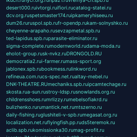
desert000.ru
ivtorgi.ru
ifiori.ru
catalog-statei.ru
dcv.org.ru
spetsmaster174.ru
ipkameryhiseeu.ru
dum26.ru
ruspol.spb.ru
fr-opendp.ru
kam-solnyshko.ru
cheyenne-arapaho.ru
sevzapmetal.spb.ru
ted-lapidus.spb.ru
parasite-eliminator.ru
sigma-complete.ru
modernworld.ru
dama-moda.ru
eholot-group.ru
sk-nvkz.ru
DRONGOLD.RU
democratia2.ru
i-farmer.ru
mass-sport.org
jablonex.spb.ru
bookmess.ru
linkword.ru
refineua.com.ru
cs-spec.net.ru
altay-mebel.ru
DNK-THEATRE.RU
mechaniks.spb.ru
ipcamtechage.ru
skosta.ru
a-sun.ru
stroy-ldsp.ru
snowlands.org.ru
childrensshoes.ru
mrlizzy.ru
mebelsofiakrd.ru
bulizhenko.ru
rumantick.net.ru
mtszerno.ru
daily-fishing.ru
glushiteli-v-spb.ru
megasat.org.ru
localization.net.ru
flyingfish.pp.ru
ds5teremok.ru
aclib.spb.ru
komissionka30.ru
mag-profit.ru