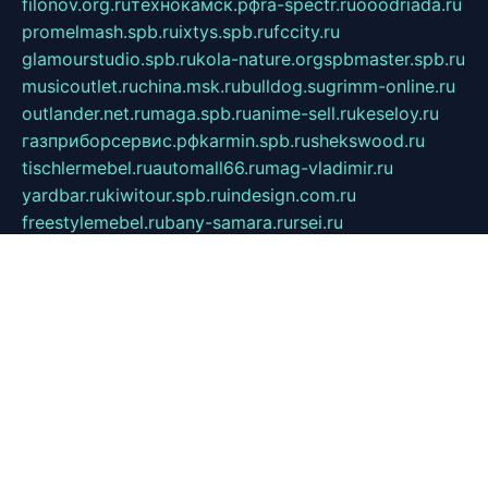
filonov.org.ru
технокамск.рф
ra-spectr.ru
ooodriada.ru
promelmash.spb.ru
ixtys.spb.ru
fccity.ru
glamourstudio.spb.ru
kola-nature.org
spbmaster.spb.ru
musicoutlet.ru
china.msk.ru
bulldog.su
grimm-online.ru
outlander.net.ru
maga.spb.ru
anime-sell.ru
keseloy.ru
газприборсервис.рф
karmin.spb.ru
shekswood.ru
tischlermebel.ru
automall66.ru
mag-vladimir.ru
yardbar.ru
kiwitour.spb.ru
indesign.com.ru
freestylemebel.ru
bany-samara.ru
rsei.ru
naidisvoyput.ru
mgsn-invest.ru
ipkamerasannce.ru
alicante-house.ru
ibelka74.ru
cozyhouse.info
vlkargalev-studio.ru
700mb.ru
figura-ufa.ru
alina-live.ru
belarusiannews.ru
womenknow.ru
dos-vniimk.ru
sega.net.ru
dv.net.ru
phenomenonsofhistory.com
telesputnik.net.ru
wall.pp.ru
pylesosroidmi.ru
gtc-clan.ru
cligs.ru
bibikazap.ru
popova.org.ru
netwhistler.spb.ru
bellvil.ru
bonzon.ru
iss-vladik.ru
defiparis.net.ru
las-gryzas.ru
amku.ru