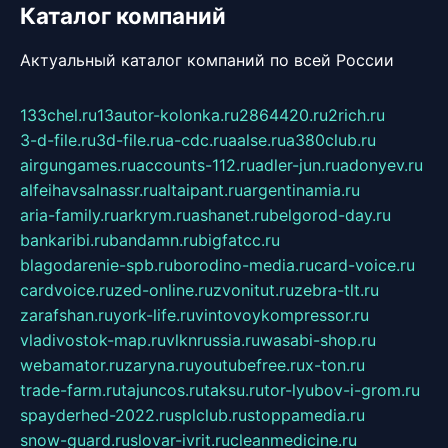
Каталог компаний
Актуальный каталог компаний по всей России
133chel.ru
13autor-kolonka.ru
2864420.ru
2rich.ru
3-d-file.ru
3d-file.ru
a-cdc.ru
aalse.ru
a380club.ru
airgungames.ru
accounts-112.ru
adler-jun.ru
adonyev.ru
alfeihavsalnassr.ru
altaipant.ru
argentinamia.ru
aria-family.ru
arkrym.ru
ashanet.ru
belgorod-day.ru
bankaribi.ru
bandamn.ru
bigfatcc.ru
blagodarenie-spb.ru
borodino-media.ru
card-voice.ru
cardvoice.ru
zed-online.ru
zvonitut.ru
zebra-tlt.ru
zarafshan.ru
york-life.ru
vintovoykompressor.ru
vladivostok-map.ru
vlknrussia.ru
wasabi-shop.ru
webamator.ru
zaryna.ru
youtubefree.ru
x-ton.ru
trade-farm.ru
tajuncos.ru
taksu.ru
tor-lyubov-i-grom.ru
spayderhed-2022.ru
splclub.ru
stoppamedia.ru
snow-guard.ru
slovar-ivrit.ru
cleanmedicine.ru