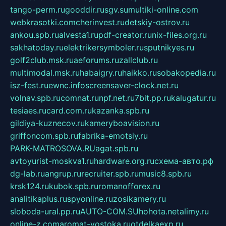
tango-perm.ru
gooddir.ru
sgv.su
multiki-online.com
webkrasotki.com
cherinvest.ru
detskiy-ostrov.ru
ankou.spb.ru
alvesta1.ru
pdf-creator.ru
nix-files.org.ru
sakhatoday.ru
elektrikersymboler.ru
sputnikyes.ru
golf2club.msk.ru
aeforums.ru
zallclub.ru
multimodal.msk.ru
habaigry.ru
haikko.ru
sobakopedia.ru
isz-fest.ru
ewnc.info
screensaver-clock.net.ru
volnav.spb.ru
comnat.ru
npf.net.ru
7bit.pp.ru
kalugatur.ru
tesiaes.ru
card.com.ru
kazanka.spb.ru
gildiya-kuznecov.ru
kameryboavision.ru
griffoncom.spb.ru
fabrika-emotsiy.ru
PARK-MATROSOVA.RU
agat.spb.ru
avtoyurist-moskva1.ru
hardware.org.ru
схема-авто.рф
dg-lab.ru
angrup.ru
recruiter.spb.ru
music8.spb.ru
krsk124.ru
kubok.spb.ru
romanofforex.ru
analitikaplus.ru
spyonline.ru
zosikamery.ru
sloboda-ural.pp.ru
AUTO-COM.SU
hohota.net
alimy.ru
online-z.com
aromat-vostoka.ru
otdelkaexp.ru