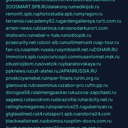
ZOOSMART.SPB.RU
dalakony.ru
medikijob.ru
remontt.spb.ru
photostudia.spb.ru
myragon.ru
terramia.ru
academy62.ru
gardengallereya.ru
rti.com.ru
artem-news.ru
biserinca.ru
krasnodarkurort.com
imshowtv.ru
mebel-v-tule.ru
mobtopik.ru
pcsecurity.net.ru
tool-sib.ru
multimetrunit.ru
sp-tour.ru
fan-cs.ru
santeh-russia.ru
symbian9.net.ru
DSHAIR.RU
tmmotors.spb.ru
xjocuricopii.com
musavtomat.msk.ru
obustrojdom.ru
sovetcik.ru
ybaranovskaya.ru
ppknews.ru
cult-alshei.ru
JAPANRUSSIA.RU
proekciyamebel.ru
imper-finans.ru
rim.org.ru
glamourai.ru
brassminus.ru
zabor-pro.ru
ftn.pp.ru
dorogoe58.ru
laimengpacker.ru
kuzova-zapchasti.ru
sageerp.ru
taxodrom.ru
dsrazvitie.ru
hardcity.net.ru
ratinghomegames.ru
topservice25.ru
gubernyan.ru
gtglasslined.ru
ii4.ru
tssport.spb.ru
andorra24.com
blackwallstreet.ru
oboimos.ru
optim-doors.com.ru
ikuch.ru
nycr.org.ru
npa21.ru
vremya-ch.spb.ru