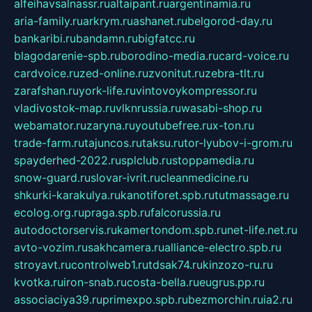
alfeihavsalnassr.ru
altaipant.ru
argentinamia.ru
aria-family.ru
arkrym.ru
ashanet.ru
belgorod-day.ru
bankaribi.ru
bandamn.ru
bigfatcc.ru
blagodarenie-spb.ru
borodino-media.ru
card-voice.ru
cardvoice.ru
zed-online.ru
zvonitut.ru
zebra-tlt.ru
zarafshan.ru
york-life.ru
vintovoykompressor.ru
vladivostok-map.ru
vlknrussia.ru
wasabi-shop.ru
webamator.ru
zaryna.ru
youtubefree.ru
x-ton.ru
trade-farm.ru
tajuncos.ru
taksu.ru
tor-lyubov-i-grom.ru
spayderhed-2022.ru
splclub.ru
stoppamedia.ru
snow-guard.ru
slovar-ivrit.ru
cleanmedicine.ru
shkurki-karakulya.ru
kanotiforet.spb.ru
tutmassage.ru
ecolog.org.ru
praga.spb.ru
falcorussia.ru
autodoctorservis.ru
kamertondom.spb.ru
net-life.net.ru
avto-vozim.ru
sakhcamera.ru
alliance-electro.spb.ru
stroyavt.ru
controlweb1.ru
tdsak74.ru
kinzozo-ru.ru
kvotka.ru
iron-snab.ru
costa-bella.ru
eugrus.pp.ru
associaciya39.ru
primexpo.spb.ru
bezmorchin.ru
ia2.ru