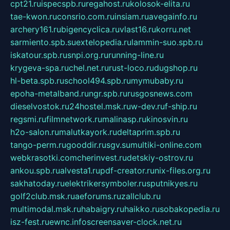
cpt21.ru
ispecspb.ru
regahost.ru
kolosok-elita.ru
tae-kwon.ru
consrio.com.ru
insiam.ru
avegainfo.ru
archery161.ru
bigencyclica.ru
vlast16.ru
korru.net
sarmiento.spb.su
extelopedia.ru
lammin-suo.spb.ru
iskatour.spb.ru
snpi.org.ru
running-line.ru
krygeva-spa.ru
chel.net.ru
rust-loco.ru
dugshop.ru
hl-beta.spb.ru
school494.spb.ru
mymubaby.ru
epoha-metalband.ru
ngr.spb.ru
rusgosnews.com
dieselvostok.ru
24hostel.msk.ru
w-dev.ru
f-ship.ru
regsmi.ru
filmnetwork.ru
malinasp.ru
kinosvin.ru
h2o-salon.ru
malutkayork.ru
deltaprim.spb.ru
tango-perm.ru
gooddir.ru
sgv.su
multiki-online.com
webkrasotki.com
cherinvest.ru
detskiy-ostrov.ru
ankou.spb.ru
alvesta1.ru
pdf-creator.ru
nix-files.org.ru
sakhatoday.ru
elektrikersymboler.ru
sputnikyes.ru
golf2club.msk.ru
aeforums.ru
zallclub.ru
multimodal.msk.ru
habaigry.ru
haikko.ru
sobakopedia.ru
isz-fest.ru
ewnc.info
screensaver-clock.net.ru