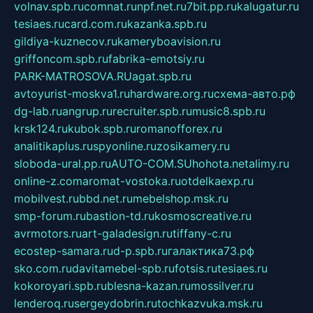
volnav.spb.ru
comnat.ru
npf.net.ru
7bit.pp.ru
kalugatur.ru
tesiaes.ru
card.com.ru
kazanka.spb.ru
gildiya-kuznecov.ru
kameryboavision.ru
griffoncom.spb.ru
fabrika-emotsiy.ru
PARK-MATROSOVA.RU
agat.spb.ru
avtoyurist-moskva1.ru
hardware.org.ru
схема-авто.рф
dg-lab.ru
angrup.ru
recruiter.spb.ru
music8.spb.ru
krsk124.ru
kubok.spb.ru
romanofforex.ru
analitikaplus.ru
spyonline.ru
zosikamery.ru
sloboda-ural.pp.ru
AUTO-COM.SU
hohota.net
alimy.ru
online-z.com
aromat-vostoka.ru
otdelkaexp.ru
mobilvest.ru
bbd.net.ru
mebelshop.msk.ru
smp-forum.ru
bastion-td.ru
kosmoscreative.ru
avrmotors.ru
art-galadesign.ru
tiffany-c.ru
ecostep-samara.ru
d-p.spb.ru
галактика73.рф
sko.com.ru
davitamebel-spb.ru
fotsis.ru
tesiaes.ru
kokoroyari.spb.ru
blesna-kazan.ru
mossilver.ru
lenderoq.ru
sergeydobrin.ru
tochkazvuka.msk.ru