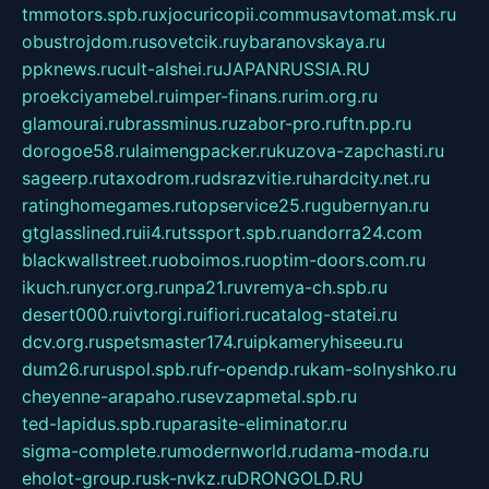
tmmotors.spb.ru
xjocuricopii.com
musavtomat.msk.ru
obustrojdom.ru
sovetcik.ru
ybaranovskaya.ru
ppknews.ru
cult-alshei.ru
JAPANRUSSIA.RU
proekciyamebel.ru
imper-finans.ru
rim.org.ru
glamourai.ru
brassminus.ru
zabor-pro.ru
ftn.pp.ru
dorogoe58.ru
laimengpacker.ru
kuzova-zapchasti.ru
sageerp.ru
taxodrom.ru
dsrazvitie.ru
hardcity.net.ru
ratinghomegames.ru
topservice25.ru
gubernyan.ru
gtglasslined.ru
ii4.ru
tssport.spb.ru
andorra24.com
blackwallstreet.ru
oboimos.ru
optim-doors.com.ru
ikuch.ru
nycr.org.ru
npa21.ru
vremya-ch.spb.ru
desert000.ru
ivtorgi.ru
ifiori.ru
catalog-statei.ru
dcv.org.ru
spetsmaster174.ru
ipkameryhiseeu.ru
dum26.ru
ruspol.spb.ru
fr-opendp.ru
kam-solnyshko.ru
cheyenne-arapaho.ru
sevzapmetal.spb.ru
ted-lapidus.spb.ru
parasite-eliminator.ru
sigma-complete.ru
modernworld.ru
dama-moda.ru
eholot-group.ru
sk-nvkz.ru
DRONGOLD.RU