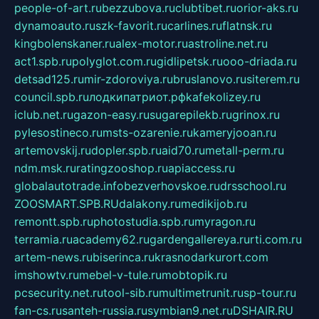
people-of-art.ru
bezzubova.ru
clubtibet.ru
orior-aks.ru
dynamoauto.ru
szk-favorit.ru
carlines.ru
flatnsk.ru
kingbolenskaner.ru
alex-motor.ru
astroline.net.ru
act1.spb.ru
polyglot.com.ru
gidlipetsk.ru
ooo-driada.ru
detsad125.ru
mir-zdoroviya.ru
bruslanovo.ru
siterem.ru
council.spb.ru
лодкипатриот.рф
kafekolizey.ru
iclub.net.ru
gazon-easy.ru
sugarepilekb.ru
grinox.ru
pylesostineco.ru
msts-ozarenie.ru
kameryjooan.ru
artemovskij.ru
dopler.spb.ru
aid70.ru
metall-perm.ru
ndm.msk.ru
ratingzooshop.ru
apiaccess.ru
globalautotrade.info
bezverhovskoe.ru
drsschool.ru
ZOOSMART.SPB.RU
dalakony.ru
medikijob.ru
remontt.spb.ru
photostudia.spb.ru
myragon.ru
terramia.ru
academy62.ru
gardengallereya.ru
rti.com.ru
artem-news.ru
biserinca.ru
krasnodarkurort.com
imshowtv.ru
mebel-v-tule.ru
mobtopik.ru
pcsecurity.net.ru
tool-sib.ru
multimetrunit.ru
sp-tour.ru
fan-cs.ru
santeh-russia.ru
symbian9.net.ru
DSHAIR.RU