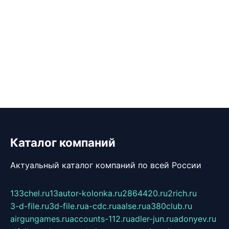
Каталог компаний
Актуальный каталог компаний по всей России
133chel.ru
13autor-kolonka.ru
2864420.ru
2rich.ru
3-d-file.ru
3d-file.ru
a-cdc.ru
aalse.ru
a380club.ru
airgungames.ru
accounts-112.ru
adler-jun.ru
adonyev.ru