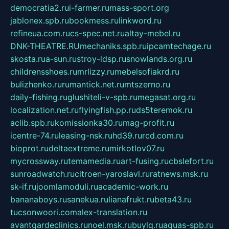
democratia2.ru
i-farmer.ru
mass-sport.org
jablonex.spb.ru
bookmess.ru
linkword.ru
refineua.com.ru
cs-spec.net.ru
altay-mebel.ru
DNK-THEATRE.RU
mechaniks.spb.ru
ipcamtechage.ru
skosta.ru
a-sun.ru
stroy-ldsp.ru
snowlands.org.ru
childrensshoes.ru
mrlizzy.ru
mebelsofiakrd.ru
bulizhenko.ru
rumantick.net.ru
mtszerno.ru
daily-fishing.ru
glushiteli-v-spb.ru
megasat.org.ru
localization.net.ru
flyingfish.pp.ru
ds5teremok.ru
aclib.spb.ru
komissionka30.ru
mag-profit.ru
icentre-74.ru
leasing-nsk.ru
hd39.ru
rcd.com.ru
bioprot.ru
deltaextreme.ru
mirkotlov07.ru
mycrossway.ru
temamedia.ru
art-fusing.ru
cbslefort.ru
sunroadwatch.ru
citroen-yaroslavl.ru
ratnews.msk.ru
sk-if.ru
joomlamoduli.ru
academic-work.ru
bananaboys.ru
sanekua.ru
lianafrukt.ru
beta43.ru
tucsonwoori.com
alex-translation.ru
avantgardeclinics.ru
noel.msk.ru
buylq.ru
aquas-spb.ru