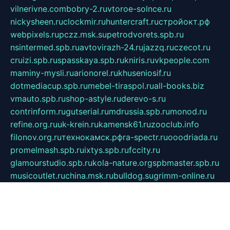
vilnerivne.com
bobry-2.ru
vtoroe-solnce.ru
nickysheen.ru
clockmir.ru
huntercraft.ru
стройокт.рф
webpixels.ru
pczz.msk.su
petrodvorets.spb.ru
nsintermed.spb.ru
avtovirazh-24.ru
jazzq.ru
czecot.ru
cruizi.spb.ru
spasskaya.spb.ru
kniris.ru
vkpeople.com
maminy-mysli.ru
arionorel.ru
khuseniosif.ru
dotmediacup.spb.ru
mebel-tiraspol.ru
all-books.biz
vmauto.spb.ru
shop-astyle.ru
derevo-s.ru
contrinform.ru
gutserial.ru
mdrussia.spb.ru
monod.ru
refine.org.ru
uk-krein.ru
kamensk61.ru
zooclub.info
filonov.org.ru
технокамск.рф
ra-spectr.ru
ooodriada.ru
promelmash.spb.ru
ixtys.spb.ru
fccity.ru
glamourstudio.spb.ru
kola-nature.org
spbmaster.spb.ru
musicoutlet.ru
china.msk.ru
bulldog.su
grimm-online.ru
outlander.net.ru
maga.spb.ru
anime-sell.ru
keseloy.ru
газприборсервис.рф
karmin.spb.ru
shekswood.ru
tischlermebel.ru
automall66.ru
mag-vladimir.ru
yardbar.ru
kiwitour.spb.ru
indesign.com.ru