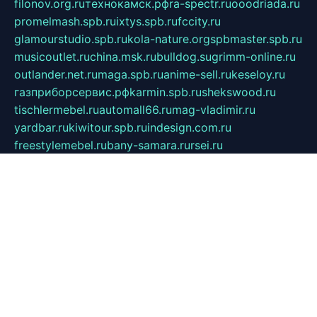
filonov.org.ru
технокамск.рф
ra-spectr.ru
ooodriada.ru
promelmash.spb.ru
ixtys.spb.ru
fccity.ru
glamourstudio.spb.ru
kola-nature.org
spbmaster.spb.ru
musicoutlet.ru
china.msk.ru
bulldog.su
grimm-online.ru
outlander.net.ru
maga.spb.ru
anime-sell.ru
keseloy.ru
газприборсервис.рф
karmin.spb.ru
shekswood.ru
tischlermebel.ru
automall66.ru
mag-vladimir.ru
yardbar.ru
kiwitour.spb.ru
indesign.com.ru
freestylemebel.ru
bany-samara.ru
rsei.ru
naidisvoyput.ru
mgsn-invest.ru
ipkamerasannce.ru
alicante-house.ru
ibelka74.ru
cozyhouse.info
vlkargalev-studio.ru
700mb.ru
figura-ufa.ru
alina-live.ru
belarusiannews.ru
womenknow.ru
dos-vniimk.ru
sega.net.ru
dv.net.ru
phenomenonsofhistory.com
telesputnik.net.ru
wall.pp.ru
pylesosroidmi.ru
gtc-clan.ru
cligs.ru
bibikazap.ru
popova.org.ru
netwhistler.spb.ru
bellvil.ru
bonzon.ru
iss-vladik.ru
defiparis.net.ru
las-gryzas.ru
amku.ru