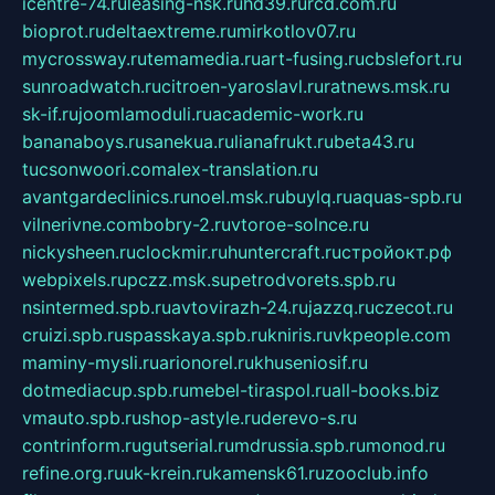
icentre-74.ru
leasing-nsk.ru
hd39.ru
rcd.com.ru
bioprot.ru
deltaextreme.ru
mirkotlov07.ru
mycrossway.ru
temamedia.ru
art-fusing.ru
cbslefort.ru
sunroadwatch.ru
citroen-yaroslavl.ru
ratnews.msk.ru
sk-if.ru
joomlamoduli.ru
academic-work.ru
bananaboys.ru
sanekua.ru
lianafrukt.ru
beta43.ru
tucsonwoori.com
alex-translation.ru
avantgardeclinics.ru
noel.msk.ru
buylq.ru
aquas-spb.ru
vilnerivne.com
bobry-2.ru
vtoroe-solnce.ru
nickysheen.ru
clockmir.ru
huntercraft.ru
стройокт.рф
webpixels.ru
pczz.msk.su
petrodvorets.spb.ru
nsintermed.spb.ru
avtovirazh-24.ru
jazzq.ru
czecot.ru
cruizi.spb.ru
spasskaya.spb.ru
kniris.ru
vkpeople.com
maminy-mysli.ru
arionorel.ru
khuseniosif.ru
dotmediacup.spb.ru
mebel-tiraspol.ru
all-books.biz
vmauto.spb.ru
shop-astyle.ru
derevo-s.ru
contrinform.ru
gutserial.ru
mdrussia.spb.ru
monod.ru
refine.org.ru
uk-krein.ru
kamensk61.ru
zooclub.info