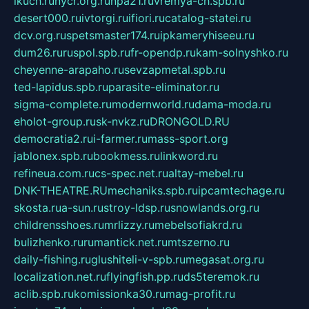
ikuch.ru
nycr.org.ru
npa21.ru
vremya-ch.spb.ru
desert000.ru
ivtorgi.ru
ifiori.ru
catalog-statei.ru
dcv.org.ru
spetsmaster174.ru
ipkameryhiseeu.ru
dum26.ru
ruspol.spb.ru
fr-opendp.ru
kam-solnyshko.ru
cheyenne-arapaho.ru
sevzapmetal.spb.ru
ted-lapidus.spb.ru
parasite-eliminator.ru
sigma-complete.ru
modernworld.ru
dama-moda.ru
eholot-group.ru
sk-nvkz.ru
DRONGOLD.RU
democratia2.ru
i-farmer.ru
mass-sport.org
jablonex.spb.ru
bookmess.ru
linkword.ru
refineua.com.ru
cs-spec.net.ru
altay-mebel.ru
DNK-THEATRE.RU
mechaniks.spb.ru
ipcamtechage.ru
skosta.ru
a-sun.ru
stroy-ldsp.ru
snowlands.org.ru
childrensshoes.ru
mrlizzy.ru
mebelsofiakrd.ru
bulizhenko.ru
rumantick.net.ru
mtszerno.ru
daily-fishing.ru
glushiteli-v-spb.ru
megasat.org.ru
localization.net.ru
flyingfish.pp.ru
ds5teremok.ru
aclib.spb.ru
komissionka30.ru
mag-profit.ru