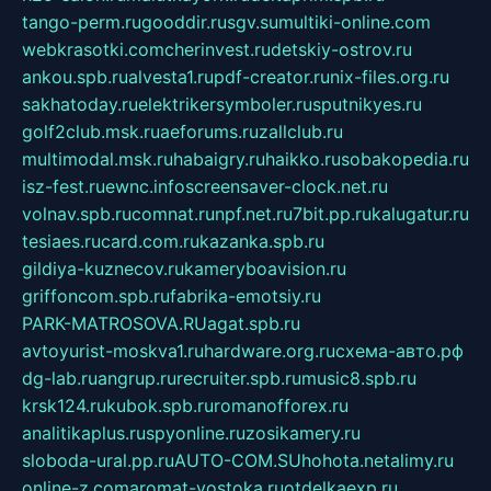
tango-perm.ru
gooddir.ru
sgv.su
multiki-online.com
webkrasotki.com
cherinvest.ru
detskiy-ostrov.ru
ankou.spb.ru
alvesta1.ru
pdf-creator.ru
nix-files.org.ru
sakhatoday.ru
elektrikersymboler.ru
sputnikyes.ru
golf2club.msk.ru
aeforums.ru
zallclub.ru
multimodal.msk.ru
habaigry.ru
haikko.ru
sobakopedia.ru
isz-fest.ru
ewnc.info
screensaver-clock.net.ru
volnav.spb.ru
comnat.ru
npf.net.ru
7bit.pp.ru
kalugatur.ru
tesiaes.ru
card.com.ru
kazanka.spb.ru
gildiya-kuznecov.ru
kameryboavision.ru
griffoncom.spb.ru
fabrika-emotsiy.ru
PARK-MATROSOVA.RU
agat.spb.ru
avtoyurist-moskva1.ru
hardware.org.ru
схема-авто.рф
dg-lab.ru
angrup.ru
recruiter.spb.ru
music8.spb.ru
krsk124.ru
kubok.spb.ru
romanofforex.ru
analitikaplus.ru
spyonline.ru
zosikamery.ru
sloboda-ural.pp.ru
AUTO-COM.SU
hohota.net
alimy.ru
online-z.com
aromat-vostoka.ru
otdelkaexp.ru