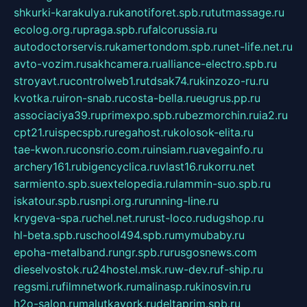
shkurki-karakulya.ru
kanotiforet.spb.ru
tutmassage.ru
ecolog.org.ru
praga.spb.ru
falcorussia.ru
autodoctorservis.ru
kamertondom.spb.ru
net-life.net.ru
avto-vozim.ru
sakhcamera.ru
alliance-electro.spb.ru
stroyavt.ru
controlweb1.ru
tdsak74.ru
kinzozo-ru.ru
kvotka.ru
iron-snab.ru
costa-bella.ru
eugrus.pp.ru
associaciya39.ru
primexpo.spb.ru
bezmorchin.ru
ia2.ru
cpt21.ru
ispecspb.ru
regahost.ru
kolosok-elita.ru
tae-kwon.ru
consrio.com.ru
insiam.ru
avegainfo.ru
archery161.ru
bigencyclica.ru
vlast16.ru
korru.net
sarmiento.spb.su
extelopedia.ru
lammin-suo.spb.ru
iskatour.spb.ru
snpi.org.ru
running-line.ru
krygeva-spa.ru
chel.net.ru
rust-loco.ru
dugshop.ru
hl-beta.spb.ru
school494.spb.ru
mymubaby.ru
epoha-metalband.ru
ngr.spb.ru
rusgosnews.com
dieselvostok.ru
24hostel.msk.ru
w-dev.ru
f-ship.ru
regsmi.ru
filmnetwork.ru
malinasp.ru
kinosvin.ru
h2o-salon.ru
malutkayork.ru
deltaprim.spb.ru