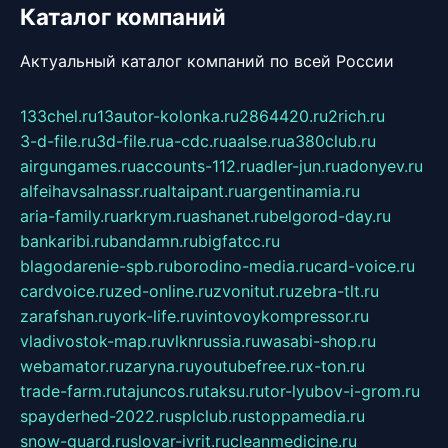
Каталог компаний
Актуальный каталог компаний по всей России
133chel.ru
13autor-kolonka.ru
2864420.ru
2rich.ru
3-d-file.ru
3d-file.ru
a-cdc.ru
aalse.ru
a380club.ru
airgungames.ru
accounts-112.ru
adler-jun.ru
adonyev.ru
alfeihavsalnassr.ru
altaipant.ru
argentinamia.ru
aria-family.ru
arkrym.ru
ashanet.ru
belgorod-day.ru
bankaribi.ru
bandamn.ru
bigfatcc.ru
blagodarenie-spb.ru
borodino-media.ru
card-voice.ru
cardvoice.ru
zed-online.ru
zvonitut.ru
zebra-tlt.ru
zarafshan.ru
york-life.ru
vintovoykompressor.ru
vladivostok-map.ru
vlknrussia.ru
wasabi-shop.ru
webamator.ru
zaryna.ru
youtubefree.ru
x-ton.ru
trade-farm.ru
tajuncos.ru
taksu.ru
tor-lyubov-i-grom.ru
spayderhed-2022.ru
splclub.ru
stoppamedia.ru
snow-guard.ru
slovar-ivrit.ru
cleanmedicine.ru