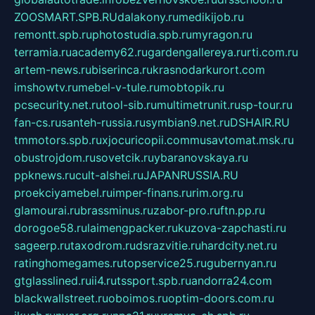
ZOOSMART.SPB.RU
dalakony.ru
medikijob.ru
remontt.spb.ru
photostudia.spb.ru
myragon.ru
terramia.ru
academy62.ru
gardengallereya.ru
rti.com.ru
artem-news.ru
biserinca.ru
krasnodarkurort.com
imshowtv.ru
mebel-v-tule.ru
mobtopik.ru
pcsecurity.net.ru
tool-sib.ru
multimetrunit.ru
sp-tour.ru
fan-cs.ru
santeh-russia.ru
symbian9.net.ru
DSHAIR.RU
tmmotors.spb.ru
xjocuricopii.com
musavtomat.msk.ru
obustrojdom.ru
sovetcik.ru
ybaranovskaya.ru
ppknews.ru
cult-alshei.ru
JAPANRUSSIA.RU
proekciyamebel.ru
imper-finans.ru
rim.org.ru
glamourai.ru
brassminus.ru
zabor-pro.ru
ftn.pp.ru
dorogoe58.ru
laimengpacker.ru
kuzova-zapchasti.ru
sageerp.ru
taxodrom.ru
dsrazvitie.ru
hardcity.net.ru
ratinghomegames.ru
topservice25.ru
gubernyan.ru
gtglasslined.ru
ii4.ru
tssport.spb.ru
andorra24.com
blackwallstreet.ru
oboimos.ru
optim-doors.com.ru