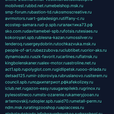
mobilvest.ru
bbd.net.ru
mebelshop.msk.ru
smp-forum.ru
bastion-td.ru
kosmoscreative.ru
avrmotors.ru
art-galadesign.ru
tiffany-c.ru
ecostep-samara.ru
d-p.spb.ru
галактика73.рф
sko.com.ru
davitamebel-spb.ru
fotsis.ru
tesiaes.ru
kokoroyari.spb.ru
blesna-kazan.ru
mossilver.ru
lenderoq.ru
sergeydobrin.ru
tochkazvuka.msk.ru
people-of-art.ru
bezzubova.ru
clubtibet.ru
orior-aks.ru
dynamoauto.ru
szk-favorit.ru
carlines.ru
flatnsk.ru
kingbolenskaner.ru
alex-motor.ru
astroline.net.ru
act1.spb.ru
polyglot.com.ru
gidlipetsk.ru
ooo-driada.ru
detsad125.ru
mir-zdoroviya.ru
bruslanovo.ru
siterem.ru
council.spb.ru
лодкипатриот.рф
kafekolizey.ru
iclub.net.ru
gazon-easy.ru
sugarepilekb.ru
grinox.ru
pylesostineco.ru
msts-ozarenie.ru
kameryjooan.ru
artemovskij.ru
dopler.spb.ru
aid70.ru
metall-perm.ru
ndm.msk.ru
ratingzooshop.ru
apiaccess.ru
globalautotrade.info
bezverhovskoe.ru
drsschool.ru