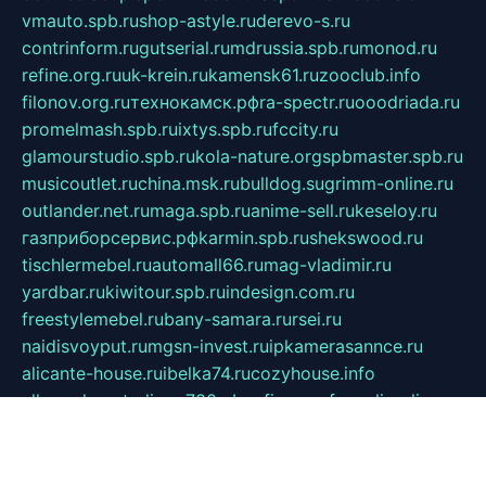
vmauto.spb.ru
shop-astyle.ru
derevo-s.ru
contrinform.ru
gutserial.ru
mdrussia.spb.ru
monod.ru
refine.org.ru
uk-krein.ru
kamensk61.ru
zooclub.info
filonov.org.ru
технокамск.рф
ra-spectr.ru
ooodriada.ru
promelmash.spb.ru
ixtys.spb.ru
fccity.ru
glamourstudio.spb.ru
kola-nature.org
spbmaster.spb.ru
musicoutlet.ru
china.msk.ru
bulldog.su
grimm-online.ru
outlander.net.ru
maga.spb.ru
anime-sell.ru
keseloy.ru
газприборсервис.рф
karmin.spb.ru
shekswood.ru
tischlermebel.ru
automall66.ru
mag-vladimir.ru
yardbar.ru
kiwitour.spb.ru
indesign.com.ru
freestylemebel.ru
bany-samara.ru
rsei.ru
naidisvoyput.ru
mgsn-invest.ru
ipkamerasannce.ru
alicante-house.ru
ibelka74.ru
cozyhouse.info
vlkargalev-studio.ru
700mb.ru
figura-ufa.ru
alina-live.ru
belarusiannews.ru
womenknow.ru
dos-vniimk.ru
sega.net.ru
dv.net.ru
phenomenonsofhistory.com
telesputnik.net.ru
wall.pp.ru
pylesosroidmi.ru