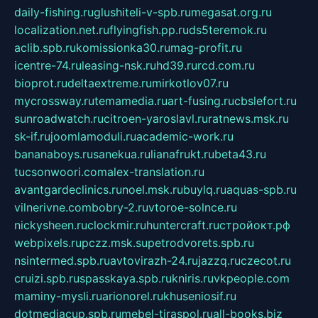
daily-fishing.ru
glushiteli-v-spb.ru
megasat.org.ru
localization.net.ru
flyingfish.pp.ru
ds5teremok.ru
aclib.spb.ru
komissionka30.ru
mag-profit.ru
icentre-74.ru
leasing-nsk.ru
hd39.ru
rcd.com.ru
bioprot.ru
deltaextreme.ru
mirkotlov07.ru
mycrossway.ru
temamedia.ru
art-fusing.ru
cbslefort.ru
sunroadwatch.ru
citroen-yaroslavl.ru
ratnews.msk.ru
sk-if.ru
joomlamoduli.ru
academic-work.ru
bananaboys.ru
sanekua.ru
lianafrukt.ru
beta43.ru
tucsonwoori.com
alex-translation.ru
avantgardeclinics.ru
noel.msk.ru
buylq.ru
aquas-spb.ru
vilnerivne.com
bobry-2.ru
vtoroe-solnce.ru
nickysheen.ru
clockmir.ru
huntercraft.ru
стройокт.рф
webpixels.ru
pczz.msk.su
petrodvorets.spb.ru
nsintermed.spb.ru
avtovirazh-24.ru
jazzq.ru
czecot.ru
cruizi.spb.ru
spasskaya.spb.ru
kniris.ru
vkpeople.com
maminy-mysli.ru
arionorel.ru
khuseniosif.ru
dotmediacup.spb.ru
mebel-tiraspol.ru
all-books.biz