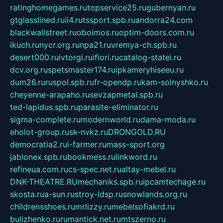
ratinghomegames.ru
topservice25.ru
gubernyan.ru
gtglasslined.ru
ii4.ru
tssport.spb.ru
andorra24.com
blackwallstreet.ru
oboimos.ru
optim-doors.com.ru
ikuch.ru
nycr.org.ru
npa21.ru
vremya-ch.spb.ru
desert000.ru
ivtorgi.ru
ifiori.ru
catalog-statei.ru
dcv.org.ru
spetsmaster174.ru
ipkameryhiseeu.ru
dum26.ru
ruspol.spb.ru
fr-opendp.ru
kam-solnyshko.ru
cheyenne-arapaho.ru
sevzapmetal.spb.ru
ted-lapidus.spb.ru
parasite-eliminator.ru
sigma-complete.ru
modernworld.ru
dama-moda.ru
eholot-group.ru
sk-nvkz.ru
DRONGOLD.RU
democratia2.ru
i-farmer.ru
mass-sport.org
jablonex.spb.ru
bookmess.ru
linkword.ru
refineua.com.ru
cs-spec.net.ru
altay-mebel.ru
DNK-THEATRE.RU
mechaniks.spb.ru
ipcamtechage.ru
skosta.ru
a-sun.ru
stroy-ldsp.ru
snowlands.org.ru
childrensshoes.ru
mrlizzy.ru
mebelsofiakrd.ru
bulizhenko.ru
rumantick.net.ru
mtszerno.ru