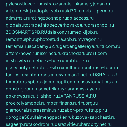
pylesostineco.ru
msts-ozarenie.ru
kameryjooan.ru
artemovskij.ru
dopler.spb.ru
aid70.ru
metall-perm.ru
ndm.msk.ru
ratingzooshop.ru
apiaccess.ru
globalautotrade.info
bezverhovskoe.ru
drsschool.ru
ZOOSMART.SPB.RU
dalakony.ru
medikijob.ru
remontt.spb.ru
photostudia.spb.ru
myragon.ru
terramia.ru
academy62.ru
gardengallereya.ru
rti.com.ru
artem-news.ru
biserinca.ru
krasnodarkurort.com
imshowtv.ru
mebel-v-tule.ru
mobtopik.ru
pcsecurity.net.ru
tool-sib.ru
multimetrunit.ru
sp-tour.ru
fan-cs.ru
santeh-russia.ru
symbian9.net.ru
DSHAIR.RU
tmmotors.spb.ru
xjocuricopii.com
musavtomat.msk.ru
obustrojdom.ru
sovetcik.ru
ybaranovskaya.ru
ppknews.ru
cult-alshei.ru
JAPANRUSSIA.RU
proekciyamebel.ru
imper-finans.ru
rim.org.ru
glamourai.ru
brassminus.ru
zabor-pro.ru
ftn.pp.ru
dorogoe58.ru
laimengpacker.ru
kuzova-zapchasti.ru
sageerp.ru
taxodrom.ru
dsrazvitie.ru
hardcity.net.ru