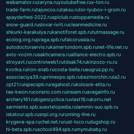
webamator.ru
zaryna.ru
youtubefree.ru
x-ton.ru
trade-farm.ru
tajuncos.ru
taksu.ru
tor-lyubov-i-grom.ru
spayderhed-2022.ru
splclub.ru
stoppamedia.ru
snow-guard.ru
slovar-ivrit.ru
cleanmedicine.ru
shkurki-karakulya.ru
kanotiforet.spb.ru
tutmassage.ru
ecolog.org.ru
praga.spb.ru
falcorussia.ru
autodoctorservis.ru
kamertondom.spb.ru
net-life.net.ru
avto-vozim.ru
sakhcamera.ru
alliance-electro.spb.ru
stroyavt.ru
controlweb1.ru
tdsak74.ru
kinzozo-ru.ru
kvotka.ru
iron-snab.ru
costa-bella.ru
eugrus.pp.ru
associaciya39.ru
primexpo.spb.ru
bezmorchin.ru
ia2.ru
cpt21.ru
ispecspb.ru
regahost.ru
kolosok-elita.ru
tae-kwon.ru
consrio.com.ru
insiam.ru
avegainfo.ru
archery161.ru
bigencyclica.ru
vlast16.ru
korru.net
sarmiento.spb.su
extelopedia.ru
lammin-suo.spb.ru
iskatour.spb.ru
snpi.org.ru
running-line.ru
krygeva-spa.ru
chel.net.ru
rust-loco.ru
dugshop.ru
hl-beta.spb.ru
school494.spb.ru
mymubaby.ru