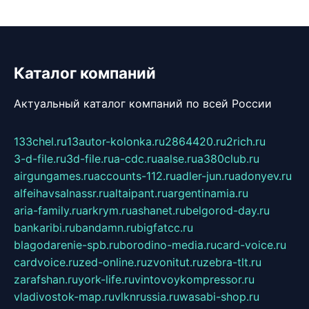
Каталог компаний
Актуальный каталог компаний по всей России
133chel.ru
13autor-kolonka.ru
2864420.ru
2rich.ru
3-d-file.ru
3d-file.ru
a-cdc.ru
aalse.ru
a380club.ru
airgungames.ru
accounts-112.ru
adler-jun.ru
adonyev.ru
alfeihavsalnassr.ru
altaipant.ru
argentinamia.ru
aria-family.ru
arkrym.ru
ashanet.ru
belgorod-day.ru
bankaribi.ru
bandamn.ru
bigfatcc.ru
blagodarenie-spb.ru
borodino-media.ru
card-voice.ru
cardvoice.ru
zed-online.ru
zvonitut.ru
zebra-tlt.ru
zarafshan.ru
york-life.ru
vintovoykompressor.ru
vladivostok-map.ru
vlknrussia.ru
wasabi-shop.ru