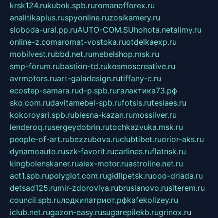
krsk124.ru
kubok.spb.ru
romanofforex.ru
analitikaplus.ru
spyonline.ru
zosikamery.ru
sloboda-ural.pp.ru
AUTO-COM.SU
hohota.net
alimy.ru
online-z.com
aromat-vostoka.ru
otdelkaexp.ru
mobilvest.ru
bbd.net.ru
mebelshop.msk.ru
smp-forum.ru
bastion-td.ru
kosmoscreative.ru
avrmotors.ru
art-galadesign.ru
tiffany-c.ru
ecostep-samara.ru
d-p.spb.ru
галактика73.рф
sko.com.ru
davitamebel-spb.ru
fotsis.ru
tesiaes.ru
kokoroyari.spb.ru
blesna-kazan.ru
mossilver.ru
lenderoq.ru
sergeydobrin.ru
tochkazvuka.msk.ru
people-of-art.ru
bezzubova.ru
clubtibet.ru
orior-aks.ru
dynamoauto.ru
szk-favorit.ru
carlines.ru
flatnsk.ru
kingbolenskaner.ru
alex-motor.ru
astroline.net.ru
act1.spb.ru
polyglot.com.ru
gidlipetsk.ru
ooo-driada.ru
detsad125.ru
mir-zdoroviya.ru
bruslanovo.ru
siterem.ru
council.spb.ru
лодкипатриот.рф
kafekolizey.ru
iclub.net.ru
gazon-easy.ru
sugarepilekb.ru
grinox.ru