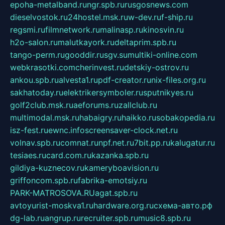
epoha-metalband.ru
ngr.spb.ru
rusgosnews.com
dieselvostok.ru
24hostel.msk.ru
w-dev.ru
f-ship.ru
regsmi.ru
filmnetwork.ru
malinasp.ru
kinosvin.ru
h2o-salon.ru
malutkayork.ru
deltaprim.spb.ru
tango-perm.ru
gooddir.ru
sgv.su
multiki-online.com
webkrasotki.com
cherinvest.ru
detskiy-ostrov.ru
ankou.spb.ru
alvesta1.ru
pdf-creator.ru
nix-files.org.ru
sakhatoday.ru
elektrikersymboler.ru
sputnikyes.ru
golf2club.msk.ru
aeforums.ru
zallclub.ru
multimodal.msk.ru
habaigry.ru
haikko.ru
sobakopedia.ru
isz-fest.ru
ewnc.info
screensaver-clock.net.ru
volnav.spb.ru
comnat.ru
npf.net.ru
7bit.pp.ru
kalugatur.ru
tesiaes.ru
card.com.ru
kazanka.spb.ru
gildiya-kuznecov.ru
kameryboavision.ru
griffoncom.spb.ru
fabrika-emotsiy.ru
PARK-MATROSOVA.RU
agat.spb.ru
avtoyurist-moskva1.ru
hardware.org.ru
схема-авто.рф
dg-lab.ru
angrup.ru
recruiter.spb.ru
music8.spb.ru