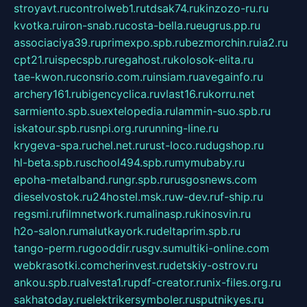
stroyavt.ru
controlweb1.ru
tdsak74.ru
kinzozo-ru.ru
kvotka.ru
iron-snab.ru
costa-bella.ru
eugrus.pp.ru
associaciya39.ru
primexpo.spb.ru
bezmorchin.ru
ia2.ru
cpt21.ru
ispecspb.ru
regahost.ru
kolosok-elita.ru
tae-kwon.ru
consrio.com.ru
insiam.ru
avegainfo.ru
archery161.ru
bigencyclica.ru
vlast16.ru
korru.net
sarmiento.spb.su
extelopedia.ru
lammin-suo.spb.ru
iskatour.spb.ru
snpi.org.ru
running-line.ru
krygeva-spa.ru
chel.net.ru
rust-loco.ru
dugshop.ru
hl-beta.spb.ru
school494.spb.ru
mymubaby.ru
epoha-metalband.ru
ngr.spb.ru
rusgosnews.com
dieselvostok.ru
24hostel.msk.ru
w-dev.ru
f-ship.ru
regsmi.ru
filmnetwork.ru
malinasp.ru
kinosvin.ru
h2o-salon.ru
malutkayork.ru
deltaprim.spb.ru
tango-perm.ru
gooddir.ru
sgv.su
multiki-online.com
webkrasotki.com
cherinvest.ru
detskiy-ostrov.ru
ankou.spb.ru
alvesta1.ru
pdf-creator.ru
nix-files.org.ru
sakhatoday.ru
elektrikersymboler.ru
sputnikyes.ru