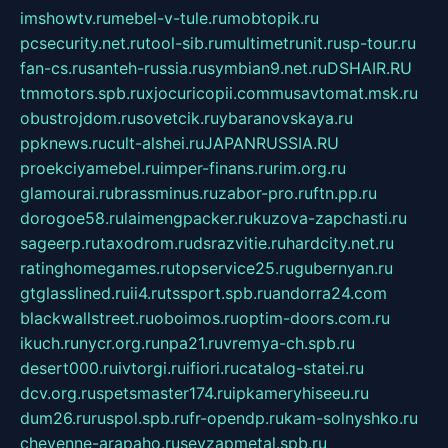
imshowtv.ru
mebel-v-tule.ru
mobtopik.ru
pcsecurity.net.ru
tool-sib.ru
multimetrunit.ru
sp-tour.ru
fan-cs.ru
santeh-russia.ru
symbian9.net.ru
DSHAIR.RU
tmmotors.spb.ru
xjocuricopii.com
musavtomat.msk.ru
obustrojdom.ru
sovetcik.ru
ybaranovskaya.ru
ppknews.ru
cult-alshei.ru
JAPANRUSSIA.RU
proekciyamebel.ru
imper-finans.ru
rim.org.ru
glamourai.ru
brassminus.ru
zabor-pro.ru
ftn.pp.ru
dorogoe58.ru
laimengpacker.ru
kuzova-zapchasti.ru
sageerp.ru
taxodrom.ru
dsrazvitie.ru
hardcity.net.ru
ratinghomegames.ru
topservice25.ru
gubernyan.ru
gtglasslined.ru
ii4.ru
tssport.spb.ru
andorra24.com
blackwallstreet.ru
oboimos.ru
optim-doors.com.ru
ikuch.ru
nycr.org.ru
npa21.ru
vremya-ch.spb.ru
desert000.ru
ivtorgi.ru
ifiori.ru
catalog-statei.ru
dcv.org.ru
spetsmaster174.ru
ipkameryhiseeu.ru
dum26.ru
ruspol.spb.ru
fr-opendp.ru
kam-solnyshko.ru
cheyenne-arapaho.ru
sevzapmetal.spb.ru