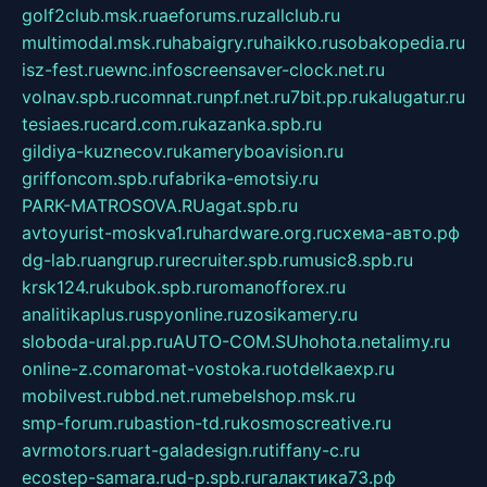
golf2club.msk.ru
aeforums.ru
zallclub.ru
multimodal.msk.ru
habaigry.ru
haikko.ru
sobakopedia.ru
isz-fest.ru
ewnc.info
screensaver-clock.net.ru
volnav.spb.ru
comnat.ru
npf.net.ru
7bit.pp.ru
kalugatur.ru
tesiaes.ru
card.com.ru
kazanka.spb.ru
gildiya-kuznecov.ru
kameryboavision.ru
griffoncom.spb.ru
fabrika-emotsiy.ru
PARK-MATROSOVA.RU
agat.spb.ru
avtoyurist-moskva1.ru
hardware.org.ru
схема-авто.рф
dg-lab.ru
angrup.ru
recruiter.spb.ru
music8.spb.ru
krsk124.ru
kubok.spb.ru
romanofforex.ru
analitikaplus.ru
spyonline.ru
zosikamery.ru
sloboda-ural.pp.ru
AUTO-COM.SU
hohota.net
alimy.ru
online-z.com
aromat-vostoka.ru
otdelkaexp.ru
mobilvest.ru
bbd.net.ru
mebelshop.msk.ru
smp-forum.ru
bastion-td.ru
kosmoscreative.ru
avrmotors.ru
art-galadesign.ru
tiffany-c.ru
ecostep-samara.ru
d-p.spb.ru
галактика73.рф