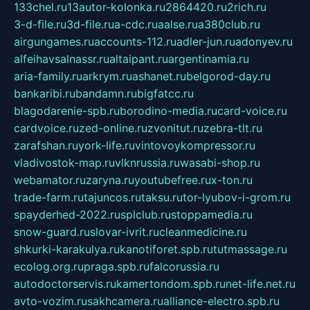
133chel.ru
13autor-kolonka.ru
2864420.ru
2rich.ru
3-d-file.ru
3d-file.ru
a-cdc.ru
aalse.ru
a380club.ru
airgungames.ru
accounts-112.ru
adler-jun.ru
adonyev.ru
alfeihavsalnassr.ru
altaipant.ru
argentinamia.ru
aria-family.ru
arkrym.ru
ashanet.ru
belgorod-day.ru
bankaribi.ru
bandamn.ru
bigfatcc.ru
blagodarenie-spb.ru
borodino-media.ru
card-voice.ru
cardvoice.ru
zed-online.ru
zvonitut.ru
zebra-tlt.ru
zarafshan.ru
york-life.ru
vintovoykompressor.ru
vladivostok-map.ru
vlknrussia.ru
wasabi-shop.ru
webamator.ru
zaryna.ru
youtubefree.ru
x-ton.ru
trade-farm.ru
tajuncos.ru
taksu.ru
tor-lyubov-i-grom.ru
spayderhed-2022.ru
splclub.ru
stoppamedia.ru
snow-guard.ru
slovar-ivrit.ru
cleanmedicine.ru
shkurki-karakulya.ru
kanotiforet.spb.ru
tutmassage.ru
ecolog.org.ru
praga.spb.ru
falcorussia.ru
autodoctorservis.ru
kamertondom.spb.ru
net-life.net.ru
avto-vozim.ru
sakhcamera.ru
alliance-electro.spb.ru