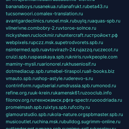
bananaboys.ru
sanekua.ru
lianafrukt.ru
beta43.ru
tucsonwoori.com
alex-translation.ru
avantgardeclinics.ru
noel.msk.ru
buylq.ru
aquas-spb.ru
vilnerivne.com
bobry-2.ru
vtoroe-solnce.ru
nickysheen.ru
clockmir.ru
huntercraft.ru
стройокт.рф
webpixels.ru
pczz.msk.su
petrodvorets.spb.ru
nsintermed.spb.ru
avtovirazh-24.ru
jazzq.ru
czecot.ru
cruizi.spb.ru
spasskaya.spb.ru
kniris.ru
vkpeople.com
maminy-mysli.ru
arionorel.ru
khuseniosif.ru
dotmediacup.spb.ru
mebel-tiraspol.ru
all-books.biz
vmauto.spb.ru
shop-astyle.ru
derevo-s.ru
contrinform.ru
gutserial.ru
mdrussia.spb.ru
monod.ru
refine.org.ru
uk-krein.ru
kamensk61.ru
zooclub.info
filonov.org.ru
технокамск.рф
ra-spectr.ru
ooodriada.ru
promelmash.spb.ru
ixtys.spb.ru
fccity.ru
glamourstudio.spb.ru
kola-nature.org
spbmaster.spb.ru
musicoutlet.ru
china.msk.ru
bulldog.su
grimm-online.ru
outlander.net.ru
maga.spb.ru
anime-sell.ru
keseloy.ru