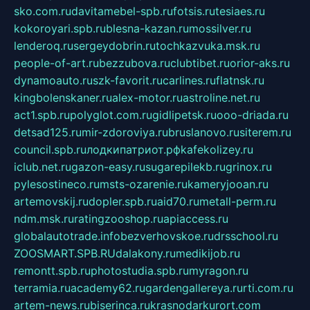
sko.com.ru
davitamebel-spb.ru
fotsis.ru
tesiaes.ru
kokoroyari.spb.ru
blesna-kazan.ru
mossilver.ru
lenderoq.ru
sergeydobrin.ru
tochkazvuka.msk.ru
people-of-art.ru
bezzubova.ru
clubtibet.ru
orior-aks.ru
dynamoauto.ru
szk-favorit.ru
carlines.ru
flatnsk.ru
kingbolenskaner.ru
alex-motor.ru
astroline.net.ru
act1.spb.ru
polyglot.com.ru
gidlipetsk.ru
ooo-driada.ru
detsad125.ru
mir-zdoroviya.ru
bruslanovo.ru
siterem.ru
council.spb.ru
лодкипатриот.рф
kafekolizey.ru
iclub.net.ru
gazon-easy.ru
sugarepilekb.ru
grinox.ru
pylesostineco.ru
msts-ozarenie.ru
kameryjooan.ru
artemovskij.ru
dopler.spb.ru
aid70.ru
metall-perm.ru
ndm.msk.ru
ratingzooshop.ru
apiaccess.ru
globalautotrade.info
bezverhovskoe.ru
drsschool.ru
ZOOSMART.SPB.RU
dalakony.ru
medikijob.ru
remontt.spb.ru
photostudia.spb.ru
myragon.ru
terramia.ru
academy62.ru
gardengallereya.ru
rti.com.ru
artem-news.ru
biserinca.ru
krasnodarkurort.com