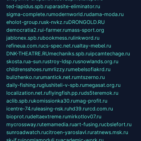
ted-lapidus.spb.ru
parasite-eliminator.ru
sigma-complete.ru
modernworld.ru
dama-moda.ru
eholot-group.ru
sk-nvkz.ru
DRONGOLD.RU
democratia2.ru
i-farmer.ru
mass-sport.org
jablonex.spb.ru
bookmess.ru
linkword.ru
refineua.com.ru
cs-spec.net.ru
altay-mebel.ru
DNK-THEATRE.RU
mechaniks.spb.ru
ipcamtechage.ru
skosta.ru
a-sun.ru
stroy-ldsp.ru
snowlands.org.ru
childrensshoes.ru
mrlizzy.ru
mebelsofiakrd.ru
bulizhenko.ru
rumantick.net.ru
mtszerno.ru
daily-fishing.ru
glushiteli-v-spb.ru
megasat.org.ru
localization.net.ru
flyingfish.pp.ru
ds5teremok.ru
aclib.spb.ru
komissionka30.ru
mag-profit.ru
icentre-74.ru
leasing-nsk.ru
hd39.ru
rcd.com.ru
bioprot.ru
deltaextreme.ru
mirkotlov07.ru
mycrossway.ru
temamedia.ru
art-fusing.ru
cbslefort.ru
sunroadwatch.ru
citroen-yaroslavl.ru
ratnews.msk.ru
sk-if.ru
joomlamoduli.ru
academic-work.ru