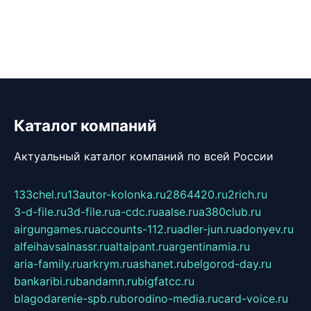
Каталог компаний
Актуальный каталог компаний по всей России
133chel.ru
13autor-kolonka.ru
2864420.ru
2rich.ru
3-d-file.ru
3d-file.ru
a-cdc.ru
aalse.ru
a380club.ru
airgungames.ru
accounts-112.ru
adler-jun.ru
adonyev.ru
alfeihavsalnassr.ru
altaipant.ru
argentinamia.ru
aria-family.ru
arkrym.ru
ashanet.ru
belgorod-day.ru
bankaribi.ru
bandamn.ru
bigfatcc.ru
blagodarenie-spb.ru
borodino-media.ru
card-voice.ru