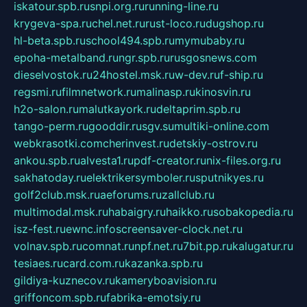
iskatour.spb.ru
snpi.org.ru
running-line.ru
krygeva-spa.ru
chel.net.ru
rust-loco.ru
dugshop.ru
hl-beta.spb.ru
school494.spb.ru
mymubaby.ru
epoha-metalband.ru
ngr.spb.ru
rusgosnews.com
dieselvostok.ru
24hostel.msk.ru
w-dev.ru
f-ship.ru
regsmi.ru
filmnetwork.ru
malinasp.ru
kinosvin.ru
h2o-salon.ru
malutkayork.ru
deltaprim.spb.ru
tango-perm.ru
gooddir.ru
sgv.su
multiki-online.com
webkrasotki.com
cherinvest.ru
detskiy-ostrov.ru
ankou.spb.ru
alvesta1.ru
pdf-creator.ru
nix-files.org.ru
sakhatoday.ru
elektrikersymboler.ru
sputnikyes.ru
golf2club.msk.ru
aeforums.ru
zallclub.ru
multimodal.msk.ru
habaigry.ru
haikko.ru
sobakopedia.ru
isz-fest.ru
ewnc.info
screensaver-clock.net.ru
volnav.spb.ru
comnat.ru
npf.net.ru
7bit.pp.ru
kalugatur.ru
tesiaes.ru
card.com.ru
kazanka.spb.ru
gildiya-kuznecov.ru
kameryboavision.ru
griffoncom.spb.ru
fabrika-emotsiy.ru