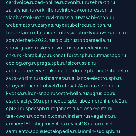
cardvoice.ru
zed-online.ru
zvonitut.ru
zebra-tlt.ru
zarafshan.ru
york-life.ru
vintovoykompressor.ru
vladivostok-map.ru
vlknrussia.ru
wasabi-shop.ru
webamator.ru
zaryna.ru
youtubefree.ru
x-ton.ru
trade-farm.ru
tajuncos.ru
taksu.ru
tor-lyubov-i-grom.ru
spayderhed-2022.ru
splclub.ru
stoppamedia.ru
snow-guard.ru
slovar-ivrit.ru
cleanmedicine.ru
shkurki-karakulya.ru
kanotiforet.spb.ru
tutmassage.ru
ecolog.org.ru
praga.spb.ru
falcorussia.ru
autodoctorservis.ru
kamertondom.spb.ru
net-life.net.ru
avto-vozim.ru
sakhcamera.ru
alliance-electro.spb.ru
stroyavt.ru
controlweb1.ru
tdsak74.ru
kinzozo-ru.ru
kvotka.ru
iron-snab.ru
costa-bella.ru
eugrus.pp.ru
associaciya39.ru
primexpo.spb.ru
bezmorchin.ru
ia2.ru
cpt21.ru
ispecspb.ru
regahost.ru
kolosok-elita.ru
tae-kwon.ru
consrio.com.ru
insiam.ru
avegainfo.ru
archery161.ru
bigencyclica.ru
vlast16.ru
korru.net
sarmiento.spb.su
extelopedia.ru
lammin-suo.spb.ru