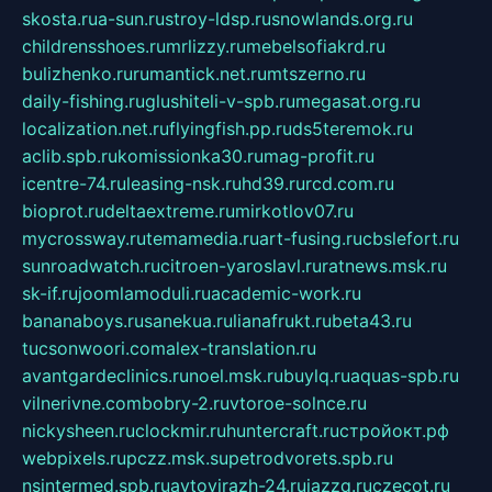
skosta.ru
a-sun.ru
stroy-ldsp.ru
snowlands.org.ru
childrensshoes.ru
mrlizzy.ru
mebelsofiakrd.ru
bulizhenko.ru
rumantick.net.ru
mtszerno.ru
daily-fishing.ru
glushiteli-v-spb.ru
megasat.org.ru
localization.net.ru
flyingfish.pp.ru
ds5teremok.ru
aclib.spb.ru
komissionka30.ru
mag-profit.ru
icentre-74.ru
leasing-nsk.ru
hd39.ru
rcd.com.ru
bioprot.ru
deltaextreme.ru
mirkotlov07.ru
mycrossway.ru
temamedia.ru
art-fusing.ru
cbslefort.ru
sunroadwatch.ru
citroen-yaroslavl.ru
ratnews.msk.ru
sk-if.ru
joomlamoduli.ru
academic-work.ru
bananaboys.ru
sanekua.ru
lianafrukt.ru
beta43.ru
tucsonwoori.com
alex-translation.ru
avantgardeclinics.ru
noel.msk.ru
buylq.ru
aquas-spb.ru
vilnerivne.com
bobry-2.ru
vtoroe-solnce.ru
nickysheen.ru
clockmir.ru
huntercraft.ru
стройокт.рф
webpixels.ru
pczz.msk.su
petrodvorets.spb.ru
nsintermed.spb.ru
avtovirazh-24.ru
jazzq.ru
czecot.ru