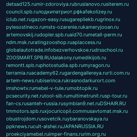
detsad125.ru
mir-zdoroviya.ru
bruslanovo.ru
siterem.ru
council.spb.ru
лодкипатриот.рф
kafekolizey.ru
iclub.net.ru
gazon-easy.ru
sugarepilekb.ru
grinox.ru
pylesostineco.ru
msts-ozarenie.ru
kameryjooan.ru
artemovskij.ru
dopler.spb.ru
aid70.ru
metall-perm.ru
ndm.msk.ru
ratingzooshop.ru
apiaccess.ru
globalautotrade.info
bezverhovskoe.ru
drsschool.ru
ZOOSMART.SPB.RU
dalakony.ru
medikijob.ru
remontt.spb.ru
photostudia.spb.ru
myragon.ru
terramia.ru
academy62.ru
gardengallereya.ru
rti.com.ru
artem-news.ru
biserinca.ru
krasnodarkurort.com
imshowtv.ru
mebel-v-tule.ru
mobtopik.ru
pcsecurity.net.ru
tool-sib.ru
multimetrunit.ru
sp-tour.ru
fan-cs.ru
santeh-russia.ru
symbian9.net.ru
DSHAIR.RU
tmmotors.spb.ru
xjocuricopii.com
musavtomat.msk.ru
obustrojdom.ru
sovetcik.ru
ybaranovskaya.ru
ppknews.ru
cult-alshei.ru
JAPANRUSSIA.RU
proekciyamebel.ru
imper-finans.ru
rim.org.ru