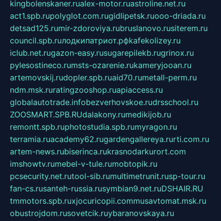
kingbolenskaner.ru
alex-motor.ru
astroline.net.ru
act1.spb.ru
polyglot.com.ru
gidlipetsk.ru
ooo-driada.ru
detsad125.ru
mir-zdoroviya.ru
bruslanovo.ru
siterem.ru
council.spb.ru
лодкипатриот.рф
kafekolizey.ru
iclub.net.ru
gazon-easy.ru
sugarepilekb.ru
grinox.ru
pylesostineco.ru
msts-ozarenie.ru
kameryjooan.ru
artemovskij.ru
dopler.spb.ru
aid70.ru
metall-perm.ru
ndm.msk.ru
ratingzooshop.ru
apiaccess.ru
globalautotrade.info
bezverhovskoe.ru
drsschool.ru
ZOOSMART.SPB.RU
dalakony.ru
medikijob.ru
remontt.spb.ru
photostudia.spb.ru
myragon.ru
terramia.ru
academy62.ru
gardengallereya.ru
rti.com.ru
artem-news.ru
biserinca.ru
krasnodarkurort.com
imshowtv.ru
mebel-v-tule.ru
mobtopik.ru
pcsecurity.net.ru
tool-sib.ru
multimetrunit.ru
sp-tour.ru
fan-cs.ru
santeh-russia.ru
symbian9.net.ru
DSHAIR.RU
tmmotors.spb.ru
xjocuricopii.com
musavtomat.msk.ru
obustrojdom.ru
sovetcik.ru
ybaranovskaya.ru