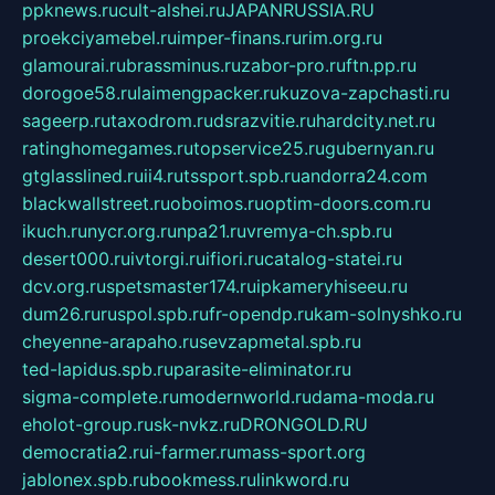
ppknews.ru
cult-alshei.ru
JAPANRUSSIA.RU
proekciyamebel.ru
imper-finans.ru
rim.org.ru
glamourai.ru
brassminus.ru
zabor-pro.ru
ftn.pp.ru
dorogoe58.ru
laimengpacker.ru
kuzova-zapchasti.ru
sageerp.ru
taxodrom.ru
dsrazvitie.ru
hardcity.net.ru
ratinghomegames.ru
topservice25.ru
gubernyan.ru
gtglasslined.ru
ii4.ru
tssport.spb.ru
andorra24.com
blackwallstreet.ru
oboimos.ru
optim-doors.com.ru
ikuch.ru
nycr.org.ru
npa21.ru
vremya-ch.spb.ru
desert000.ru
ivtorgi.ru
ifiori.ru
catalog-statei.ru
dcv.org.ru
spetsmaster174.ru
ipkameryhiseeu.ru
dum26.ru
ruspol.spb.ru
fr-opendp.ru
kam-solnyshko.ru
cheyenne-arapaho.ru
sevzapmetal.spb.ru
ted-lapidus.spb.ru
parasite-eliminator.ru
sigma-complete.ru
modernworld.ru
dama-moda.ru
eholot-group.ru
sk-nvkz.ru
DRONGOLD.RU
democratia2.ru
i-farmer.ru
mass-sport.org
jablonex.spb.ru
bookmess.ru
linkword.ru