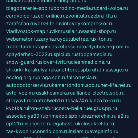
bankaribi.ru
bandamn.ru
bigfatcc.ru
blagodarenie-spb.ru
borodino-media.ru
card-voice.ru
cardvoice.ru
zed-online.ru
zvonitut.ru
zebra-tlt.ru
zarafshan.ru
york-life.ru
vintovoykompressor.ru
vladivostok-map.ru
vlknrussia.ru
wasabi-shop.ru
webamator.ru
zaryna.ru
youtubefree.ru
x-ton.ru
trade-farm.ru
tajuncos.ru
taksu.ru
tor-lyubov-i-grom.ru
spayderhed-2022.ru
splclub.ru
stoppamedia.ru
snow-guard.ru
slovar-ivrit.ru
cleanmedicine.ru
shkurki-karakulya.ru
kanotiforet.spb.ru
tutmassage.ru
ecolog.org.ru
praga.spb.ru
falcorussia.ru
autodoctorservis.ru
kamertondom.spb.ru
net-life.net.ru
avto-vozim.ru
sakhcamera.ru
alliance-electro.spb.ru
stroyavt.ru
controlweb1.ru
tdsak74.ru
kinzozo-ru.ru
kvotka.ru
iron-snab.ru
costa-bella.ru
eugrus.pp.ru
associaciya39.ru
primexpo.spb.ru
bezmorchin.ru
ia2.ru
cpt21.ru
ispecspb.ru
regahost.ru
kolosok-elita.ru
tae-kwon.ru
consrio.com.ru
insiam.ru
avegainfo.ru