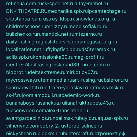
refineua.com.ru
cs-spec.net.ru
altay-mebel.ru
DNK-THEATRE.RU
mechaniks.spb.ru
ipcamtechage.ru
skosta.ru
a-sun.ru
stroy-ldsp.ru
snowlands.org.ru
childrensshoes.ru
mrlizzy.ru
mebelsofiakrd.ru
bulizhenko.ru
rumantick.net.ru
mtszerno.ru
daily-fishing.ru
glushiteli-v-spb.ru
megasat.org.ru
localization.net.ru
flyingfish.pp.ru
ds5teremok.ru
aclib.spb.ru
komissionka30.ru
mag-profit.ru
icentre-74.ru
leasing-nsk.ru
hd39.ru
rcd.com.ru
bioprot.ru
deltaextreme.ru
mirkotlov07.ru
mycrossway.ru
temamedia.ru
art-fusing.ru
cbslefort.ru
sunroadwatch.ru
citroen-yaroslavl.ru
ratnews.msk.ru
sk-if.ru
joomlamoduli.ru
academic-work.ru
bananaboys.ru
sanekua.ru
lianafrukt.ru
beta43.ru
tucsonwoori.com
alex-translation.ru
avantgardeclinics.ru
noel.msk.ru
buylq.ru
aquas-spb.ru
vilnerivne.com
bobry-2.ru
vtoroe-solnce.ru
nickysheen.ru
clockmir.ru
huntercraft.ru
стройокт.рф