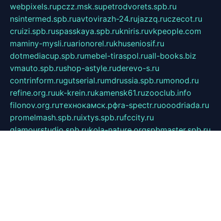
webpixels.ru
pczz.msk.su
petrodvorets.spb.ru
nsintermed.spb.ru
avtovirazh-24.ru
jazzq.ru
czecot.ru
cruizi.spb.ru
spasskaya.spb.ru
kniris.ru
vkpeople.com
maminy-mysli.ru
arionorel.ru
khuseniosif.ru
dotmediacup.spb.ru
mebel-tiraspol.ru
all-books.biz
vmauto.spb.ru
shop-astyle.ru
derevo-s.ru
contrinform.ru
gutserial.ru
mdrussia.spb.ru
monod.ru
refine.org.ru
uk-krein.ru
kamensk61.ru
zooclub.info
filonov.org.ru
технокамск.рф
ra-spectr.ru
ooodriada.ru
promelmash.spb.ru
ixtys.spb.ru
fccity.ru
glamourstudio.spb.ru
kola-nature.org
spbmaster.spb.ru
musicoutlet.ru
china.msk.ru
bulldog.su
grimm-online.ru
outlander.net.ru
maga.spb.ru
anime-sell.ru
keseloy.ru
газприборсервис.рф
karmin.spb.ru
shekswood.ru
tischlermebel.ru
automall66.ru
mag-vladimir.ru
yardbar.ru
kiwitour.spb.ru
indesign.com.ru
freestylemebel.ru
bany-samara.ru
rsei.ru
naidisvoyput.ru
mgsn-invest.ru
ipkamerasannce.ru