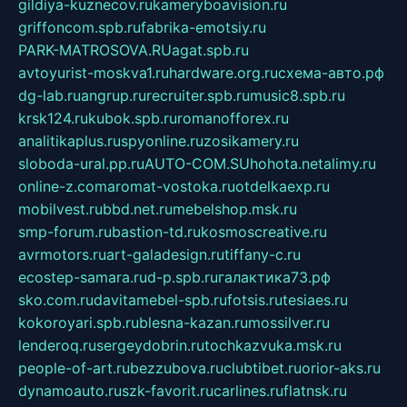
gildiya-kuznecov.ru
kameryboavision.ru
griffoncom.spb.ru
fabrika-emotsiy.ru
PARK-MATROSOVA.RU
agat.spb.ru
avtoyurist-moskva1.ru
hardware.org.ru
схема-авто.рф
dg-lab.ru
angrup.ru
recruiter.spb.ru
music8.spb.ru
krsk124.ru
kubok.spb.ru
romanofforex.ru
analitikaplus.ru
spyonline.ru
zosikamery.ru
sloboda-ural.pp.ru
AUTO-COM.SU
hohota.net
alimy.ru
online-z.com
aromat-vostoka.ru
otdelkaexp.ru
mobilvest.ru
bbd.net.ru
mebelshop.msk.ru
smp-forum.ru
bastion-td.ru
kosmoscreative.ru
avrmotors.ru
art-galadesign.ru
tiffany-c.ru
ecostep-samara.ru
d-p.spb.ru
галактика73.рф
sko.com.ru
davitamebel-spb.ru
fotsis.ru
tesiaes.ru
kokoroyari.spb.ru
blesna-kazan.ru
mossilver.ru
lenderoq.ru
sergeydobrin.ru
tochkazvuka.msk.ru
people-of-art.ru
bezzubova.ru
clubtibet.ru
orior-aks.ru
dynamoauto.ru
szk-favorit.ru
carlines.ru
flatnsk.ru