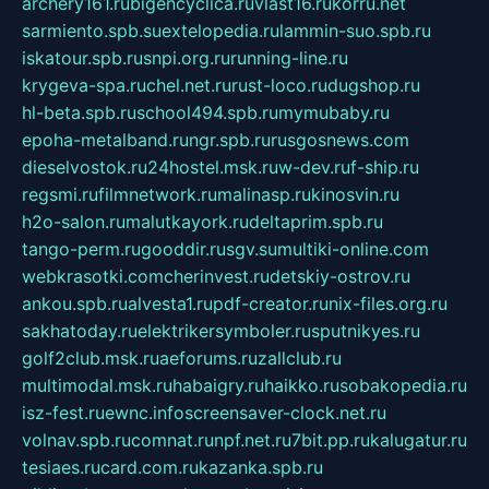
archery161.ru
bigencyclica.ru
vlast16.ru
korru.net
sarmiento.spb.su
extelopedia.ru
lammin-suo.spb.ru
iskatour.spb.ru
snpi.org.ru
running-line.ru
krygeva-spa.ru
chel.net.ru
rust-loco.ru
dugshop.ru
hl-beta.spb.ru
school494.spb.ru
mymubaby.ru
epoha-metalband.ru
ngr.spb.ru
rusgosnews.com
dieselvostok.ru
24hostel.msk.ru
w-dev.ru
f-ship.ru
regsmi.ru
filmnetwork.ru
malinasp.ru
kinosvin.ru
h2o-salon.ru
malutkayork.ru
deltaprim.spb.ru
tango-perm.ru
gooddir.ru
sgv.su
multiki-online.com
webkrasotki.com
cherinvest.ru
detskiy-ostrov.ru
ankou.spb.ru
alvesta1.ru
pdf-creator.ru
nix-files.org.ru
sakhatoday.ru
elektrikersymboler.ru
sputnikyes.ru
golf2club.msk.ru
aeforums.ru
zallclub.ru
multimodal.msk.ru
habaigry.ru
haikko.ru
sobakopedia.ru
isz-fest.ru
ewnc.info
screensaver-clock.net.ru
volnav.spb.ru
comnat.ru
npf.net.ru
7bit.pp.ru
kalugatur.ru
tesiaes.ru
card.com.ru
kazanka.spb.ru