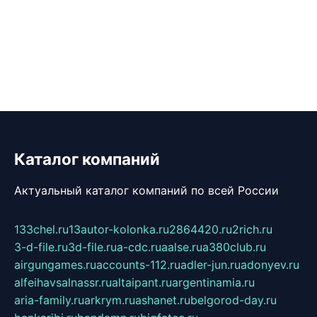
Каталог компаний
Актуальный каталог компаний по всей России
133chel.ru
13autor-kolonka.ru
2864420.ru
2rich.ru
3-d-file.ru
3d-file.ru
a-cdc.ru
aalse.ru
a380club.ru
airgungames.ru
accounts-112.ru
adler-jun.ru
adonyev.ru
alfeihavsalnassr.ru
altaipant.ru
argentinamia.ru
aria-family.ru
arkrym.ru
ashanet.ru
belgorod-day.ru