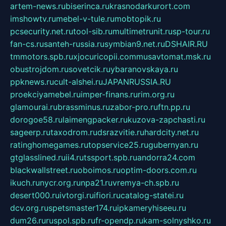
artem-news.ru
biserinca.ru
krasnodarkurort.com
imshowtv.ru
mebel-v-tule.ru
mobtopik.ru
pcsecurity.net.ru
tool-sib.ru
multimetrunit.ru
sp-tour.ru
fan-cs.ru
santeh-russia.ru
symbian9.net.ru
DSHAIR.RU
tmmotors.spb.ru
xjocuricopii.com
musavtomat.msk.ru
obustrojdom.ru
sovetcik.ru
ybaranovskaya.ru
ppknews.ru
cult-alshei.ru
JAPANRUSSIA.RU
proekciyamebel.ru
imper-finans.ru
rim.org.ru
glamourai.ru
brassminus.ru
zabor-pro.ru
ftn.pp.ru
dorogoe58.ru
laimengpacker.ru
kuzova-zapchasti.ru
sageerp.ru
taxodrom.ru
dsrazvitie.ru
hardcity.net.ru
ratinghomegames.ru
topservice25.ru
gubernyan.ru
gtglasslined.ru
ii4.ru
tssport.spb.ru
andorra24.com
blackwallstreet.ru
oboimos.ru
optim-doors.com.ru
ikuch.ru
nycr.org.ru
npa21.ru
vremya-ch.spb.ru
desert000.ru
ivtorgi.ru
ifiori.ru
catalog-statei.ru
dcv.org.ru
spetsmaster174.ru
ipkameryhiseeu.ru
dum26.ru
ruspol.spb.ru
fr-opendp.ru
kam-solnyshko.ru