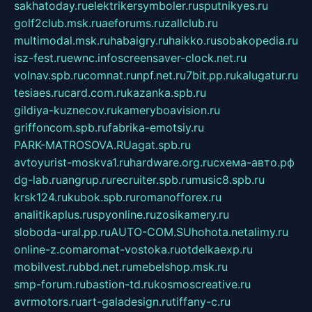
sakhatoday.ru
elektrikersymboler.ru
sputnikyes.ru
golf2club.msk.ru
aeforums.ru
zallclub.ru
multimodal.msk.ru
habaigry.ru
haikko.ru
sobakopedia.ru
isz-fest.ru
ewnc.info
screensaver-clock.net.ru
volnav.spb.ru
comnat.ru
npf.net.ru
7bit.pp.ru
kalugatur.ru
tesiaes.ru
card.com.ru
kazanka.spb.ru
gildiya-kuznecov.ru
kameryboavision.ru
griffoncom.spb.ru
fabrika-emotsiy.ru
PARK-MATROSOVA.RU
agat.spb.ru
avtoyurist-moskva1.ru
hardware.org.ru
схема-авто.рф
dg-lab.ru
angrup.ru
recruiter.spb.ru
music8.spb.ru
krsk124.ru
kubok.spb.ru
romanofforex.ru
analitikaplus.ru
spyonline.ru
zosikamery.ru
sloboda-ural.pp.ru
AUTO-COM.SU
hohota.net
alimy.ru
online-z.com
aromat-vostoka.ru
otdelkaexp.ru
mobilvest.ru
bbd.net.ru
mebelshop.msk.ru
smp-forum.ru
bastion-td.ru
kosmoscreative.ru
avrmotors.ru
art-galadesign.ru
tiffany-c.ru