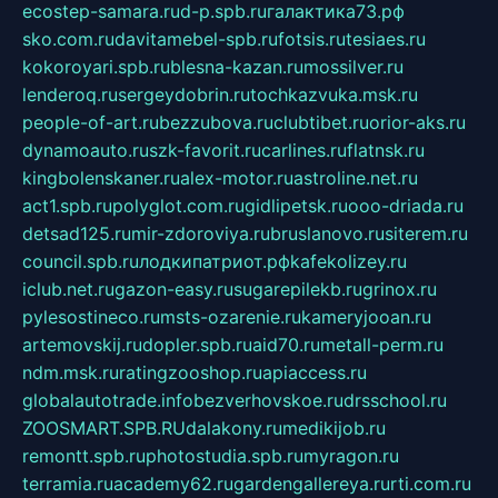
ecostep-samara.ru
d-p.spb.ru
галактика73.рф
sko.com.ru
davitamebel-spb.ru
fotsis.ru
tesiaes.ru
kokoroyari.spb.ru
blesna-kazan.ru
mossilver.ru
lenderoq.ru
sergeydobrin.ru
tochkazvuka.msk.ru
people-of-art.ru
bezzubova.ru
clubtibet.ru
orior-aks.ru
dynamoauto.ru
szk-favorit.ru
carlines.ru
flatnsk.ru
kingbolenskaner.ru
alex-motor.ru
astroline.net.ru
act1.spb.ru
polyglot.com.ru
gidlipetsk.ru
ooo-driada.ru
detsad125.ru
mir-zdoroviya.ru
bruslanovo.ru
siterem.ru
council.spb.ru
лодкипатриот.рф
kafekolizey.ru
iclub.net.ru
gazon-easy.ru
sugarepilekb.ru
grinox.ru
pylesostineco.ru
msts-ozarenie.ru
kameryjooan.ru
artemovskij.ru
dopler.spb.ru
aid70.ru
metall-perm.ru
ndm.msk.ru
ratingzooshop.ru
apiaccess.ru
globalautotrade.info
bezverhovskoe.ru
drsschool.ru
ZOOSMART.SPB.RU
dalakony.ru
medikijob.ru
remontt.spb.ru
photostudia.spb.ru
myragon.ru
terramia.ru
academy62.ru
gardengallereya.ru
rti.com.ru