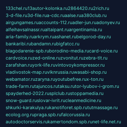
133chel.ru
13autor-kolonka.ru
2864420.ru
2rich.ru
3-d-file.ru
3d-file.ru
a-cdc.ru
aalse.ru
a380club.ru
airgungames.ru
accounts-112.ru
adler-jun.ru
adonyev.ru
alfeihavsalnassr.ru
altaipant.ru
argentinamia.ru
aria-family.ru
arkrym.ru
ashanet.ru
belgorod-day.ru
bankaribi.ru
bandamn.ru
bigfatcc.ru
blagodarenie-spb.ru
borodino-media.ru
card-voice.ru
cardvoice.ru
zed-online.ru
zvonitut.ru
zebra-tlt.ru
zarafshan.ru
york-life.ru
vintovoykompressor.ru
vladivostok-map.ru
vlknrussia.ru
wasabi-shop.ru
webamator.ru
zaryna.ru
youtubefree.ru
x-ton.ru
trade-farm.ru
tajuncos.ru
taksu.ru
tor-lyubov-i-grom.ru
spayderhed-2022.ru
splclub.ru
stoppamedia.ru
snow-guard.ru
slovar-ivrit.ru
cleanmedicine.ru
shkurki-karakulya.ru
kanotiforet.spb.ru
tutmassage.ru
ecolog.org.ru
praga.spb.ru
falcorussia.ru
autodoctorservis.ru
kamertondom.spb.ru
net-life.net.ru