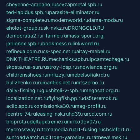
cheyenne-arapaho.ru
sevzapmetal.spb.ru
ted-lapidus.spb.ru
parasite-eliminator.ru
sigma-complete.ru
modernworld.ru
dama-moda.ru
eholot-group.ru
sk-nvkz.ru
DRONGOLD.RU
democratia2.ru
i-farmer.ru
mass-sport.org
jablonex.spb.ru
bookmess.ru
linkword.ru
refineua.com.ru
cs-spec.net.ru
altay-mebel.ru
DNK-THEATRE.RU
mechaniks.spb.ru
ipcamtechage.ru
skosta.ru
a-sun.ru
stroy-ldsp.ru
snowlands.org.ru
childrensshoes.ru
mrlizzy.ru
mebelsofiakrd.ru
bulizhenko.ru
rumantick.net.ru
mtszerno.ru
daily-fishing.ru
glushiteli-v-spb.ru
megasat.org.ru
localization.net.ru
flyingfish.pp.ru
ds5teremok.ru
aclib.spb.ru
komissionka30.ru
mag-profit.ru
icentre-74.ru
leasing-nsk.ru
hd39.ru
rcd.com.ru
bioprot.ru
deltaextreme.ru
mirkotlov07.ru
mycrossway.ru
temamedia.ru
art-fusing.ru
cbslefort.ru
sunroadwatch.ru
citroen-yaroslavl.ru
ratnews.msk.ru