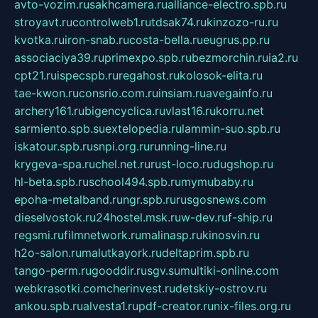
avto-vozim.ru
sakhcamera.ru
alliance-electro.spb.ru
stroyavt.ru
controlweb1.ru
tdsak74.ru
kinzozo-ru.ru
kvotka.ru
iron-snab.ru
costa-bella.ru
eugrus.pp.ru
associaciya39.ru
primexpo.spb.ru
bezmorchin.ru
ia2.ru
cpt21.ru
ispecspb.ru
regahost.ru
kolosok-elita.ru
tae-kwon.ru
consrio.com.ru
insiam.ru
avegainfo.ru
archery161.ru
bigencyclica.ru
vlast16.ru
korru.net
sarmiento.spb.su
extelopedia.ru
lammin-suo.spb.ru
iskatour.spb.ru
snpi.org.ru
running-line.ru
krygeva-spa.ru
chel.net.ru
rust-loco.ru
dugshop.ru
hl-beta.spb.ru
school494.spb.ru
mymubaby.ru
epoha-metalband.ru
ngr.spb.ru
rusgosnews.com
dieselvostok.ru
24hostel.msk.ru
w-dev.ru
f-ship.ru
regsmi.ru
filmnetwork.ru
malinasp.ru
kinosvin.ru
h2o-salon.ru
malutkayork.ru
deltaprim.spb.ru
tango-perm.ru
gooddir.ru
sgv.su
multiki-online.com
webkrasotki.com
cherinvest.ru
detskiy-ostrov.ru
ankou.spb.ru
alvesta1.ru
pdf-creator.ru
nix-files.org.ru