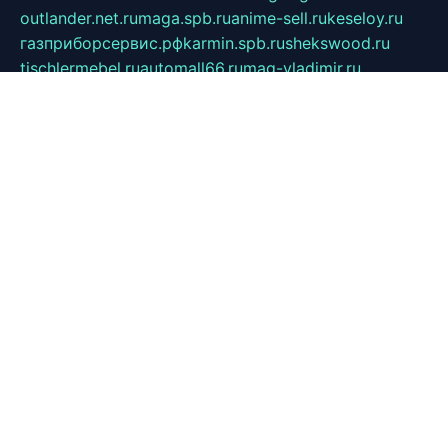
outlander.net.ru
maga.spb.ru
anime-sell.ru
keseloy.ru
газприборсервис.рф
karmin.spb.ru
shekswood.ru
tischlermebel.ru
automall66.ru
mag-vladimir.ru
yardbar.ru
kiwitour.spb.ru
indesign.com.ru
freestylemebel.ru
bany-samara.ru
rsei.ru
naidisvoyput.ru
mgsn-invest.ru
ipkamerasannce.ru
alicante-house.ru
ibelka74.ru
cozyhouse.info
vlkargalev-studio.ru
700mb.ru
figura-ufa.ru
alina-live.ru
belarusiannews.ru
womenknow.ru
dos-vniimk.ru
sega.net.ru
dv.net.ru
phenomenonsofhistory.com
telesputnik.net.ru
wall.pp.ru
pylesosroidmi.ru
gtc-clan.ru
cligs.ru
bibikazap.ru
popova.org.ru
netwhistler.spb.ru
bellvil.ru
bonzon.ru
iss-vladik.ru
defiparis.net.ru
las-gryzas.ru
amku.ru
electednews.spb.ru
feather.org.ru
spar72.ru
tankiigri.ru
dominus.com.ru
ibtree.ru
sanykool.pp.ru
unixlib.org.ru
menatep.spb.ru
gartenterrassen.ru
printeka.ru
skvozilka.com.ru
parkovka-pub.ru
lovemobi.ru
art-ru.ru