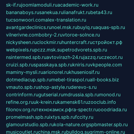
sk-if.ru
joomlamoduli.ru
academic-work.ru
bananaboys.ru
sanekua.ru
lianafrukt.ru
beta43.ru
tucsonwoori.com
alex-translation.ru
avantgardeclinics.ru
noel.msk.ru
buylq.ru
aquas-spb.ru
vilnerivne.com
bobry-2.ru
vtoroe-solnce.ru
nickysheen.ru
clockmir.ru
huntercraft.ru
стройокт.рф
webpixels.ru
pczz.msk.su
petrodvorets.spb.ru
nsintermed.spb.ru
avtovirazh-24.ru
jazzq.ru
czecot.ru
cruizi.spb.ru
spasskaya.spb.ru
kniris.ru
vkpeople.com
maminy-mysli.ru
arionorel.ru
khuseniosif.ru
dotmediacup.spb.ru
mebel-tiraspol.ru
all-books.biz
vmauto.spb.ru
shop-astyle.ru
derevo-s.ru
contrinform.ru
gutserial.ru
mdrussia.spb.ru
monod.ru
refine.org.ru
uk-krein.ru
kamensk61.ru
zooclub.info
filonov.org.ru
технокамск.рф
ra-spectr.ru
ooodriada.ru
promelmash.spb.ru
ixtys.spb.ru
fccity.ru
glamourstudio.spb.ru
kola-nature.org
spbmaster.spb.ru
musicoutlet.ru
china.msk.ru
bulldog.su
grimm-online.ru