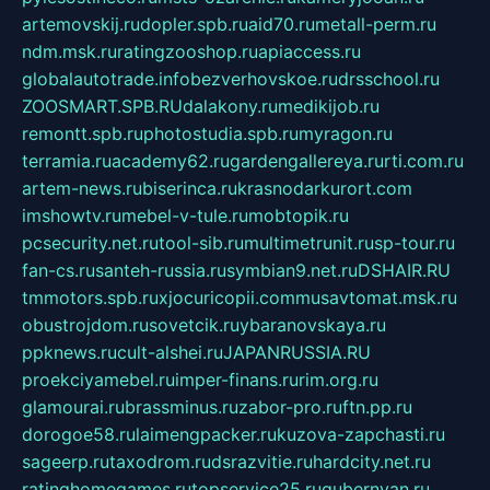
artemovskij.ru
dopler.spb.ru
aid70.ru
metall-perm.ru
ndm.msk.ru
ratingzooshop.ru
apiaccess.ru
globalautotrade.info
bezverhovskoe.ru
drsschool.ru
ZOOSMART.SPB.RU
dalakony.ru
medikijob.ru
remontt.spb.ru
photostudia.spb.ru
myragon.ru
terramia.ru
academy62.ru
gardengallereya.ru
rti.com.ru
artem-news.ru
biserinca.ru
krasnodarkurort.com
imshowtv.ru
mebel-v-tule.ru
mobtopik.ru
pcsecurity.net.ru
tool-sib.ru
multimetrunit.ru
sp-tour.ru
fan-cs.ru
santeh-russia.ru
symbian9.net.ru
DSHAIR.RU
tmmotors.spb.ru
xjocuricopii.com
musavtomat.msk.ru
obustrojdom.ru
sovetcik.ru
ybaranovskaya.ru
ppknews.ru
cult-alshei.ru
JAPANRUSSIA.RU
proekciyamebel.ru
imper-finans.ru
rim.org.ru
glamourai.ru
brassminus.ru
zabor-pro.ru
ftn.pp.ru
dorogoe58.ru
laimengpacker.ru
kuzova-zapchasti.ru
sageerp.ru
taxodrom.ru
dsrazvitie.ru
hardcity.net.ru
ratinghomegames.ru
topservice25.ru
gubernyan.ru