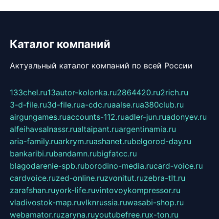
Каталог компаний
Актуальный каталог компаний по всей России
133chel.ru
13autor-kolonka.ru
2864420.ru
2rich.ru
3-d-file.ru
3d-file.ru
a-cdc.ru
aalse.ru
a380club.ru
airgungames.ru
accounts-112.ru
adler-jun.ru
adonyev.ru
alfeihavsalnassr.ru
altaipant.ru
argentinamia.ru
aria-family.ru
arkrym.ru
ashanet.ru
belgorod-day.ru
bankaribi.ru
bandamn.ru
bigfatcc.ru
blagodarenie-spb.ru
borodino-media.ru
card-voice.ru
cardvoice.ru
zed-online.ru
zvonitut.ru
zebra-tlt.ru
zarafshan.ru
york-life.ru
vintovoykompressor.ru
vladivostok-map.ru
vlknrussia.ru
wasabi-shop.ru
webamator.ru
zaryna.ru
youtubefree.ru
x-ton.ru