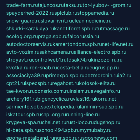
trade-farm.ru
tajuncos.ru
taksu.ru
tor-lyubov-i-grom.ru
spayderhed-2022.ru
splclub.ru
stoppamedia.ru
snow-guard.ru
slovar-ivrit.ru
cleanmedicine.ru
shkurki-karakulya.ru
kanotiforet.spb.ru
tutmassage.ru
ecolog.org.ru
praga.spb.ru
falcorussia.ru
autodoctorservis.ru
kamertondom.spb.ru
net-life.net.ru
avto-vozim.ru
sakhcamera.ru
alliance-electro.spb.ru
stroyavt.ru
controlweb1.ru
tdsak74.ru
kinzozo-ru.ru
kvotka.ru
iron-snab.ru
costa-bella.ru
eugrus.pp.ru
associaciya39.ru
primexpo.spb.ru
bezmorchin.ru
ia2.ru
cpt21.ru
ispecspb.ru
regahost.ru
kolosok-elita.ru
tae-kwon.ru
consrio.com.ru
insiam.ru
avegainfo.ru
archery161.ru
bigencyclica.ru
vlast16.ru
korru.net
sarmiento.spb.su
extelopedia.ru
lammin-suo.spb.ru
iskatour.spb.ru
snpi.org.ru
running-line.ru
krygeva-spa.ru
chel.net.ru
rust-loco.ru
dugshop.ru
hl-beta.spb.ru
school494.spb.ru
mymubaby.ru
epoha-metalband.ru
ngr.spb.ru
rusgosnews.com