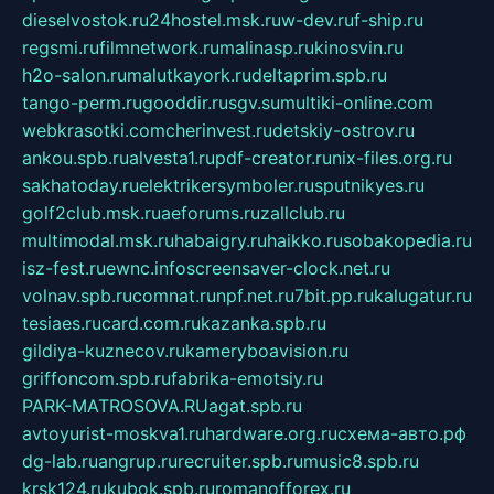
dieselvostok.ru
24hostel.msk.ru
w-dev.ru
f-ship.ru
regsmi.ru
filmnetwork.ru
malinasp.ru
kinosvin.ru
h2o-salon.ru
malutkayork.ru
deltaprim.spb.ru
tango-perm.ru
gooddir.ru
sgv.su
multiki-online.com
webkrasotki.com
cherinvest.ru
detskiy-ostrov.ru
ankou.spb.ru
alvesta1.ru
pdf-creator.ru
nix-files.org.ru
sakhatoday.ru
elektrikersymboler.ru
sputnikyes.ru
golf2club.msk.ru
aeforums.ru
zallclub.ru
multimodal.msk.ru
habaigry.ru
haikko.ru
sobakopedia.ru
isz-fest.ru
ewnc.info
screensaver-clock.net.ru
volnav.spb.ru
comnat.ru
npf.net.ru
7bit.pp.ru
kalugatur.ru
tesiaes.ru
card.com.ru
kazanka.spb.ru
gildiya-kuznecov.ru
kameryboavision.ru
griffoncom.spb.ru
fabrika-emotsiy.ru
PARK-MATROSOVA.RU
agat.spb.ru
avtoyurist-moskva1.ru
hardware.org.ru
схема-авто.рф
dg-lab.ru
angrup.ru
recruiter.spb.ru
music8.spb.ru
krsk124.ru
kubok.spb.ru
romanofforex.ru