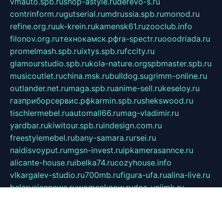
vmauto.spb.ru
shop-astyle.ru
derevo-s.ru
contrinform.ru
gutserial.ru
mdrussia.spb.ru
monod.ru
refine.org.ru
uk-krein.ru
kamensk61.ru
zooclub.info
filonov.org.ru
технокамск.рф
ra-spectr.ru
ooodriada.ru
promelmash.spb.ru
ixtys.spb.ru
fccity.ru
glamourstudio.spb.ru
kola-nature.org
spbmaster.spb.ru
musicoutlet.ru
china.msk.ru
bulldog.su
grimm-online.ru
outlander.net.ru
maga.spb.ru
anime-sell.ru
keseloy.ru
газприборсервис.рф
karmin.spb.ru
shekswood.ru
tischlermebel.ru
automall66.ru
mag-vladimir.ru
yardbar.ru
kiwitour.spb.ru
indesign.com.ru
freestylemebel.ru
bany-samara.ru
rsei.ru
naidisvoyput.ru
mgsn-invest.ru
ipkamerasannce.ru
alicante-house.ru
ibelka74.ru
cozyhouse.info
vlkargalev-studio.ru
700mb.ru
figura-ufa.ru
alina-live.ru
belarusiannews.ru
womenknow.ru
dos-vniimk.ru
sega.net.ru
dv.net.ru
phenomenonsofhistory.com
telesputnik.net.ru
wall.pp.ru
pylesosroidmi.ru