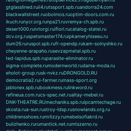
gtglasslined.ru
ii4.ru
tssport.spb.ru
andorra24.com
blackwallstreet.ru
oboimos.ru
optim-doors.com.ru
ikuch.ru
nycr.org.ru
npa21.ru
vremya-ch.spb.ru
desert000.ru
ivtorgi.ru
ifiori.ru
catalog-statei.ru
dcv.org.ru
spetsmaster174.ru
ipkameryhiseeu.ru
dum26.ru
ruspol.spb.ru
fr-opendp.ru
kam-solnyshko.ru
cheyenne-arapaho.ru
sevzapmetal.spb.ru
ted-lapidus.spb.ru
parasite-eliminator.ru
sigma-complete.ru
modernworld.ru
dama-moda.ru
eholot-group.ru
sk-nvkz.ru
DRONGOLD.RU
democratia2.ru
i-farmer.ru
mass-sport.org
jablonex.spb.ru
bookmess.ru
linkword.ru
refineua.com.ru
cs-spec.net.ru
altay-mebel.ru
DNK-THEATRE.RU
mechaniks.spb.ru
ipcamtechage.ru
skosta.ru
a-sun.ru
stroy-ldsp.ru
snowlands.org.ru
childrensshoes.ru
mrlizzy.ru
mebelsofiakrd.ru
bulizhenko.ru
rumantick.net.ru
mtszerno.ru