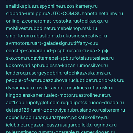
analitikaplus.ru
spyonline.ru
zosikamery.ru
sloboda-ural.pp.ru
AUTO-COM.SU
hohota.net
alimy.ru
online-z.com
aromat-vostoka.ru
otdelkaexp.ru
mobilvest.ru
bbd.net.ru
mebelshop.msk.ru
smp-forum.ru
bastion-td.ru
kosmoscreative.ru
avrmotors.ru
art-galadesign.ru
tiffany-c.ru
ecostep-samara.ru
d-p.spb.ru
галактика73.рф
sko.com.ru
davitamebel-spb.ru
fotsis.ru
tesiaes.ru
kokoroyari.spb.ru
blesna-kazan.ru
mossilver.ru
lenderoq.ru
sergeydobrin.ru
tochkazvuka.msk.ru
people-of-art.ru
bezzubova.ru
clubtibet.ru
orior-aks.ru
dynamoauto.ru
szk-favorit.ru
carlines.ru
flatnsk.ru
kingbolenskaner.ru
alex-motor.ru
astroline.net.ru
act1.spb.ru
polyglot.com.ru
gidlipetsk.ru
ooo-driada.ru
detsad125.ru
mir-zdoroviya.ru
bruslanovo.ru
siterem.ru
council.spb.ru
лодкипатриот.рф
kafekolizey.ru
iclub.net.ru
gazon-easy.ru
sugarepilekb.ru
grinox.ru
pylesostineco.ru
msts-ozarenie.ru
kameryjooan.ru