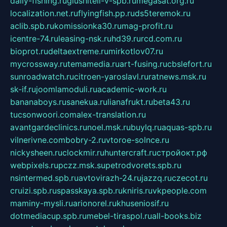
daily-fishing.ru
glushiteli-v-spb.ru
megasat.org.ru
localization.net.ru
flyingfish.pp.ru
ds5teremok.ru
aclib.spb.ru
komissionka30.ru
mag-profit.ru
icentre-74.ru
leasing-nsk.ru
hd39.ru
rcd.com.ru
bioprot.ru
deltaextreme.ru
mirkotlov07.ru
mycrossway.ru
temamedia.ru
art-fusing.ru
cbslefort.ru
sunroadwatch.ru
citroen-yaroslavl.ru
ratnews.msk.ru
sk-if.ru
joomlamoduli.ru
academic-work.ru
bananaboys.ru
sanekua.ru
lianafrukt.ru
beta43.ru
tucsonwoori.com
alex-translation.ru
avantgardeclinics.ru
noel.msk.ru
buylq.ru
aquas-spb.ru
vilnerivne.com
bobry-2.ru
vtoroe-solnce.ru
nickysheen.ru
clockmir.ru
huntercraft.ru
стройокт.рф
webpixels.ru
pczz.msk.su
petrodvorets.spb.ru
nsintermed.spb.ru
avtovirazh-24.ru
jazzq.ru
czecot.ru
cruizi.spb.ru
spasskaya.spb.ru
kniris.ru
vkpeople.com
maminy-mysli.ru
arionorel.ru
khuseniosif.ru
dotmediacup.spb.ru
mebel-tiraspol.ru
all-books.biz