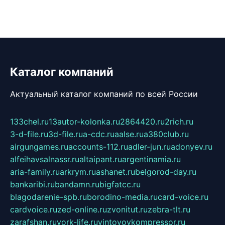
Каталог компаний
Актуальный каталог компаний по всей России
133chel.ru
13autor-kolonka.ru
2864420.ru
2rich.ru
3-d-file.ru
3d-file.ru
a-cdc.ru
aalse.ru
a380club.ru
airgungames.ru
accounts-112.ru
adler-jun.ru
adonyev.ru
alfeihavsalnassr.ru
altaipant.ru
argentinamia.ru
aria-family.ru
arkrym.ru
ashanet.ru
belgorod-day.ru
bankaribi.ru
bandamn.ru
bigfatcc.ru
blagodarenie-spb.ru
borodino-media.ru
card-voice.ru
cardvoice.ru
zed-online.ru
zvonitut.ru
zebra-tlt.ru
zarafshan.ru
york-life.ru
vintovoykompressor.ru