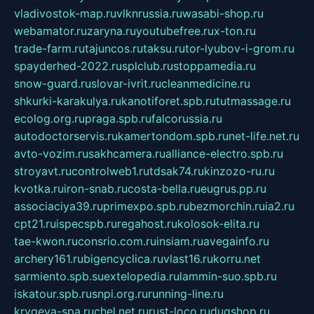
vladivostok-map.ru
vlknrussia.ru
wasabi-shop.ru
webamator.ru
zaryna.ru
youtubefree.ru
x-ton.ru
trade-farm.ru
tajuncos.ru
taksu.ru
tor-lyubov-i-grom.ru
spayderhed-2022.ru
splclub.ru
stoppamedia.ru
snow-guard.ru
slovar-ivrit.ru
cleanmedicine.ru
shkurki-karakulya.ru
kanotiforet.spb.ru
tutmassage.ru
ecolog.org.ru
praga.spb.ru
falcorussia.ru
autodoctorservis.ru
kamertondom.spb.ru
net-life.net.ru
avto-vozim.ru
sakhcamera.ru
alliance-electro.spb.ru
stroyavt.ru
controlweb1.ru
tdsak74.ru
kinzozo-ru.ru
kvotka.ru
iron-snab.ru
costa-bella.ru
eugrus.pp.ru
associaciya39.ru
primexpo.spb.ru
bezmorchin.ru
ia2.ru
cpt21.ru
ispecspb.ru
regahost.ru
kolosok-elita.ru
tae-kwon.ru
consrio.com.ru
insiam.ru
avegainfo.ru
archery161.ru
bigencyclica.ru
vlast16.ru
korru.net
sarmiento.spb.su
extelopedia.ru
lammin-suo.spb.ru
iskatour.spb.ru
snpi.org.ru
running-line.ru
krygeva-spa.ru
chel.net.ru
rust-loco.ru
dugshop.ru