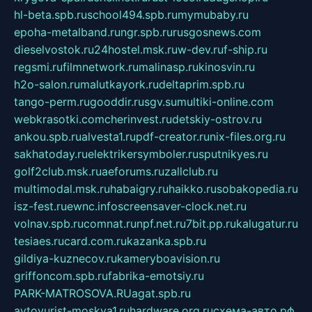
hl-beta.spb.ru
school494.spb.ru
mymubaby.ru
epoha-metalband.ru
ngr.spb.ru
rusgosnews.com
dieselvostok.ru
24hostel.msk.ru
w-dev.ru
f-ship.ru
regsmi.ru
filmnetwork.ru
malinasp.ru
kinosvin.ru
h2o-salon.ru
malutkayork.ru
deltaprim.spb.ru
tango-perm.ru
gooddir.ru
sgv.su
multiki-online.com
webkrasotki.com
cherinvest.ru
detskiy-ostrov.ru
ankou.spb.ru
alvesta1.ru
pdf-creator.ru
nix-files.org.ru
sakhatoday.ru
elektrikersymboler.ru
sputnikyes.ru
golf2club.msk.ru
aeforums.ru
zallclub.ru
multimodal.msk.ru
habaigry.ru
haikko.ru
sobakopedia.ru
isz-fest.ru
ewnc.info
screensaver-clock.net.ru
volnav.spb.ru
comnat.ru
npf.net.ru
7bit.pp.ru
kalugatur.ru
tesiaes.ru
card.com.ru
kazanka.spb.ru
gildiya-kuznecov.ru
kameryboavision.ru
griffoncom.spb.ru
fabrika-emotsiy.ru
PARK-MATROSOVA.RU
agat.spb.ru
avtoyurist-moskva1.ru
hardware.org.ru
схема-авто.рф