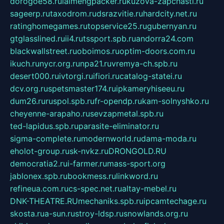
dorogoe58.ru
laimengpacker.ru
kuzova-zapchasti.ru
sageerp.ru
taxodrom.ru
dsrazvitie.ru
hardcity.net.ru
ratinghomegames.ru
topservice25.ru
gubernyan.ru
gtglasslined.ru
ii4.ru
tssport.spb.ru
andorra24.com
blackwallstreet.ru
oboimos.ru
optim-doors.com.ru
ikuch.ru
nycr.org.ru
npa21.ru
vremya-ch.spb.ru
desert000.ru
ivtorgi.ru
ifiori.ru
catalog-statei.ru
dcv.org.ru
spetsmaster174.ru
ipkameryhiseeu.ru
dum26.ru
ruspol.spb.ru
fr-opendp.ru
kam-solnyshko.ru
cheyenne-arapaho.ru
sevzapmetal.spb.ru
ted-lapidus.spb.ru
parasite-eliminator.ru
sigma-complete.ru
modernworld.ru
dama-moda.ru
eholot-group.ru
sk-nvkz.ru
DRONGOLD.RU
democratia2.ru
i-farmer.ru
mass-sport.org
jablonex.spb.ru
bookmess.ru
linkword.ru
refineua.com.ru
cs-spec.net.ru
altay-mebel.ru
DNK-THEATRE.RU
mechaniks.spb.ru
ipcamtechage.ru
skosta.ru
a-sun.ru
stroy-ldsp.ru
snowlands.org.ru