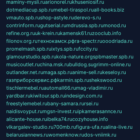
maminy-mysli.ru
arionorel.ru
khuseniosif.ru
dotmediacup.spb.ru
mebel-tiraspol.ru
all-books.biz
vmauto.spb.ru
shop-astyle.ru
derevo-s.ru
contrinform.ru
gutserial.ru
mdrussia.spb.ru
monod.ru
refine.org.ru
uk-krein.ru
kamensk61.ru
zooclub.info
filonov.org.ru
технокамск.рф
ra-spectr.ru
ooodriada.ru
promelmash.spb.ru
ixtys.spb.ru
fccity.ru
glamourstudio.spb.ru
kola-nature.org
spbmaster.spb.ru
musicoutlet.ru
china.msk.ru
bulldog.su
grimm-online.ru
outlander.net.ru
maga.spb.ru
anime-sell.ru
keseloy.ru
газприборсервис.рф
karmin.spb.ru
shekswood.ru
tischlermebel.ru
automall66.ru
mag-vladimir.ru
yardbar.ru
kiwitour.spb.ru
indesign.com.ru
freestylemebel.ru
bany-samara.ru
rsei.ru
naidisvoyput.ru
mgsn-invest.ru
ipkamerasannce.ru
alicante-house.ru
ibelka74.ru
cozyhouse.info
vlkargalev-studio.ru
700mb.ru
figura-ufa.ru
alina-live.ru
belarusiannews.ru
womenknow.ru
dos-vniimk.ru