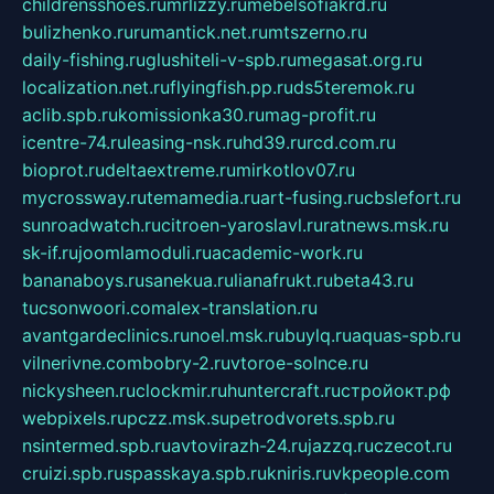
childrensshoes.ru
mrlizzy.ru
mebelsofiakrd.ru
bulizhenko.ru
rumantick.net.ru
mtszerno.ru
daily-fishing.ru
glushiteli-v-spb.ru
megasat.org.ru
localization.net.ru
flyingfish.pp.ru
ds5teremok.ru
aclib.spb.ru
komissionka30.ru
mag-profit.ru
icentre-74.ru
leasing-nsk.ru
hd39.ru
rcd.com.ru
bioprot.ru
deltaextreme.ru
mirkotlov07.ru
mycrossway.ru
temamedia.ru
art-fusing.ru
cbslefort.ru
sunroadwatch.ru
citroen-yaroslavl.ru
ratnews.msk.ru
sk-if.ru
joomlamoduli.ru
academic-work.ru
bananaboys.ru
sanekua.ru
lianafrukt.ru
beta43.ru
tucsonwoori.com
alex-translation.ru
avantgardeclinics.ru
noel.msk.ru
buylq.ru
aquas-spb.ru
vilnerivne.com
bobry-2.ru
vtoroe-solnce.ru
nickysheen.ru
clockmir.ru
huntercraft.ru
стройокт.рф
webpixels.ru
pczz.msk.su
petrodvorets.spb.ru
nsintermed.spb.ru
avtovirazh-24.ru
jazzq.ru
czecot.ru
cruizi.spb.ru
spasskaya.spb.ru
kniris.ru
vkpeople.com