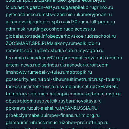
council.spb.ru
лодкипатриот.рф
kafekolizey.ru
iclub.net.ru
gazon-easy.ru
sugarepilekb.ru
grinox.ru
pylesostineco.ru
msts-ozarenie.ru
kameryjooan.ru
artemovskij.ru
dopler.spb.ru
aid70.ru
metall-perm.ru
ndm.msk.ru
ratingzooshop.ru
apiaccess.ru
globalautotrade.info
bezverhovskoe.ru
drsschool.ru
ZOOSMART.SPB.RU
dalakony.ru
medikijob.ru
remontt.spb.ru
photostudia.spb.ru
myragon.ru
terramia.ru
academy62.ru
gardengallereya.ru
rti.com.ru
artem-news.ru
biserinca.ru
krasnodarkurort.com
imshowtv.ru
mebel-v-tule.ru
mobtopik.ru
pcsecurity.net.ru
tool-sib.ru
multimetrunit.ru
sp-tour.ru
fan-cs.ru
santeh-russia.ru
symbian9.net.ru
DSHAIR.RU
tmmotors.spb.ru
xjocuricopii.com
musavtomat.msk.ru
obustrojdom.ru
sovetcik.ru
ybaranovskaya.ru
ppknews.ru
cult-alshei.ru
JAPANRUSSIA.RU
proekciyamebel.ru
imper-finans.ru
rim.org.ru
glamourai.ru
brassminus.ru
zabor-pro.ru
ftn.pp.ru