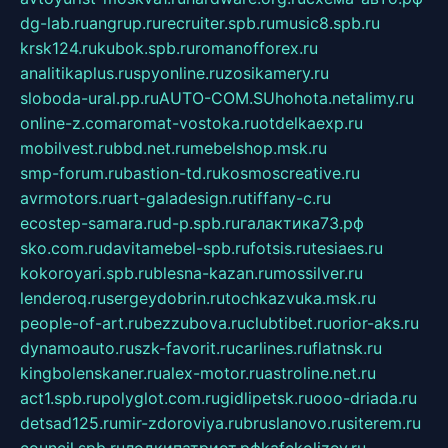
dg-lab.ru
angrup.ru
recruiter.spb.ru
music8.spb.ru
krsk124.ru
kubok.spb.ru
romanofforex.ru
analitikaplus.ru
spyonline.ru
zosikamery.ru
sloboda-ural.pp.ru
AUTO-COM.SU
hohota.net
alimy.ru
online-z.com
aromat-vostoka.ru
otdelkaexp.ru
mobilvest.ru
bbd.net.ru
mebelshop.msk.ru
smp-forum.ru
bastion-td.ru
kosmoscreative.ru
avrmotors.ru
art-galadesign.ru
tiffany-c.ru
ecostep-samara.ru
d-p.spb.ru
галактика73.рф
sko.com.ru
davitamebel-spb.ru
fotsis.ru
tesiaes.ru
kokoroyari.spb.ru
blesna-kazan.ru
mossilver.ru
lenderoq.ru
sergeydobrin.ru
tochkazvuka.msk.ru
people-of-art.ru
bezzubova.ru
clubtibet.ru
orior-aks.ru
dynamoauto.ru
szk-favorit.ru
carlines.ru
flatnsk.ru
kingbolenskaner.ru
alex-motor.ru
astroline.net.ru
act1.spb.ru
polyglot.com.ru
gidlipetsk.ru
ooo-driada.ru
detsad125.ru
mir-zdoroviya.ru
bruslanovo.ru
siterem.ru