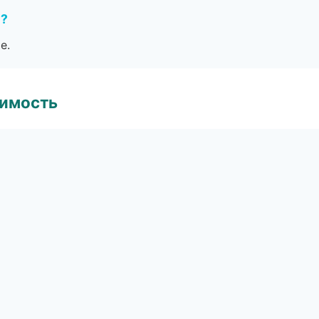
е?
е.
имость