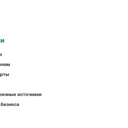
ми
и
онам
арты
еренные источники
 бизнеса