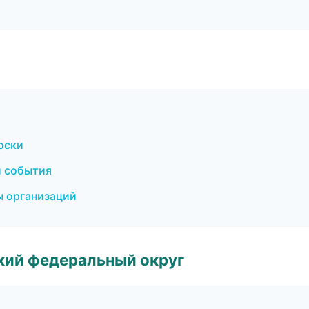
оски
и события
ы организаций
ский федеральный округ