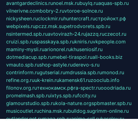
avantgardeclinics.ru
noel.msk.ru
buylq.ru
aquas-spb.ru
vilnerivne.com
bobry-2.ru
vtoroe-solnce.ru
nickysheen.ru
clockmir.ru
huntercraft.ru
стройокт.рф
webpixels.ru
pczz.msk.su
petrodvorets.spb.ru
nsintermed.spb.ru
avtovirazh-24.ru
jazzq.ru
czecot.ru
cruizi.spb.ru
spasskaya.spb.ru
kniris.ru
vkpeople.com
maminy-mysli.ru
arionorel.ru
khuseniosif.ru
dotmediacup.spb.ru
mebel-tiraspol.ru
all-books.biz
vmauto.spb.ru
shop-astyle.ru
derevo-s.ru
contrinform.ru
gutserial.ru
mdrussia.spb.ru
monod.ru
refine.org.ru
uk-krein.ru
kamensk61.ru
zooclub.info
filonov.org.ru
технокамск.рф
ra-spectr.ru
ooodriada.ru
promelmash.spb.ru
ixtys.spb.ru
fccity.ru
glamourstudio.spb.ru
kola-nature.org
spbmaster.spb.ru
musicoutlet.ru
china.msk.ru
bulldog.su
grimm-online.ru
outlander.net.ru
maga.spb.ru
anime-sell.ru
keseloy.ru
газприборсервис.рф
karmin.spb.ru
shekswood.ru
tischlermebel.ru
automall66.ru
mag-vladimir.ru