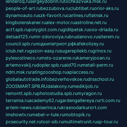
lenderoq.ru
sergeydobrin.ru
tochkazvuka.msk.ru
people-of-art.ru
bezzubova.ru
clubtibet.ru
orior-aks.ru
dynamoauto.ru
szk-favorit.ru
carlines.ru
flatnsk.ru
kingbolenskaner.ru
alex-motor.ru
astroline.net.ru
act1.spb.ru
polyglot.com.ru
gidlipetsk.ru
ooo-driada.ru
detsad125.ru
mir-zdoroviya.ru
bruslanovo.ru
siterem.ru
council.spb.ru
лодкипатриот.рф
kafekolizey.ru
iclub.net.ru
gazon-easy.ru
sugarepilekb.ru
grinox.ru
pylesostineco.ru
msts-ozarenie.ru
kameryjooan.ru
artemovskij.ru
dopler.spb.ru
aid70.ru
metall-perm.ru
ndm.msk.ru
ratingzooshop.ru
apiaccess.ru
globalautotrade.info
bezverhovskoe.ru
drsschool.ru
ZOOSMART.SPB.RU
dalakony.ru
medikijob.ru
remontt.spb.ru
photostudia.spb.ru
myragon.ru
terramia.ru
academy62.ru
gardengallereya.ru
rti.com.ru
artem-news.ru
biserinca.ru
krasnodarkurort.com
imshowtv.ru
mebel-v-tule.ru
mobtopik.ru
pcsecurity.net.ru
tool-sib.ru
multimetrunit.ru
sp-tour.ru