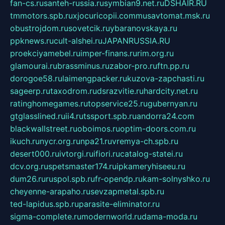
fan-cs.ru
santeh-russia.ru
symbian9.net.ru
DSHAIR.RU
tmmotors.spb.ru
xjocuricopii.com
musavtomat.msk.ru
obustrojdom.ru
sovetcik.ru
ybaranovskaya.ru
ppknews.ru
cult-alshei.ru
JAPANRUSSIA.RU
proekciyamebel.ru
imper-finans.ru
rim.org.ru
glamourai.ru
brassminus.ru
zabor-pro.ru
ftn.pp.ru
dorogoe58.ru
laimengpacker.ru
kuzova-zapchasti.ru
sageerp.ru
taxodrom.ru
dsrazvitie.ru
hardcity.net.ru
ratinghomegames.ru
topservice25.ru
gubernyan.ru
gtglasslined.ru
ii4.ru
tssport.spb.ru
andorra24.com
blackwallstreet.ru
oboimos.ru
optim-doors.com.ru
ikuch.ru
nycr.org.ru
npa21.ru
vremya-ch.spb.ru
desert000.ru
ivtorgi.ru
ifiori.ru
catalog-statei.ru
dcv.org.ru
spetsmaster174.ru
ipkameryhiseeu.ru
dum26.ru
ruspol.spb.ru
fr-opendp.ru
kam-solnyshko.ru
cheyenne-arapaho.ru
sevzapmetal.spb.ru
ted-lapidus.spb.ru
parasite-eliminator.ru
sigma-complete.ru
modernworld.ru
dama-moda.ru