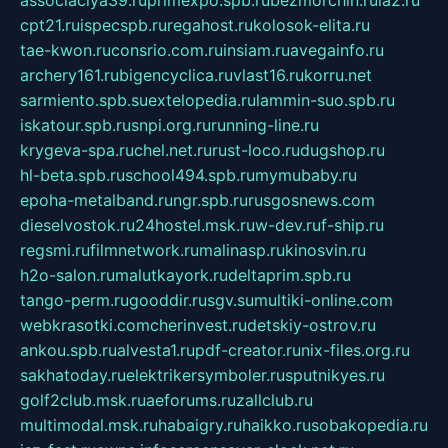
associaciya39.ru
primexpo.spb.ru
bezmorchin.ru
ia2.ru
cpt21.ru
ispecspb.ru
regahost.ru
kolosok-elita.ru
tae-kwon.ru
consrio.com.ru
insiam.ru
avegainfo.ru
archery161.ru
bigencyclica.ru
vlast16.ru
korru.net
sarmiento.spb.su
extelopedia.ru
lammin-suo.spb.ru
iskatour.spb.ru
snpi.org.ru
running-line.ru
krygeva-spa.ru
chel.net.ru
rust-loco.ru
dugshop.ru
hl-beta.spb.ru
school494.spb.ru
mymubaby.ru
epoha-metalband.ru
ngr.spb.ru
rusgosnews.com
dieselvostok.ru
24hostel.msk.ru
w-dev.ru
f-ship.ru
regsmi.ru
filmnetwork.ru
malinasp.ru
kinosvin.ru
h2o-salon.ru
malutkayork.ru
deltaprim.spb.ru
tango-perm.ru
gooddir.ru
sgv.su
multiki-online.com
webkrasotki.com
cherinvest.ru
detskiy-ostrov.ru
ankou.spb.ru
alvesta1.ru
pdf-creator.ru
nix-files.org.ru
sakhatoday.ru
elektrikersymboler.ru
sputnikyes.ru
golf2club.msk.ru
aeforums.ru
zallclub.ru
multimodal.msk.ru
habaigry.ru
haikko.ru
sobakopedia.ru