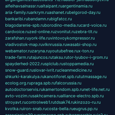
alfeihavsalnassr.ru
altaipant.ru
argentinamia.ru
aria-family.ru
arkrym.ru
ashanet.ru
belgorod-day.ru
bankaribi.ru
bandamn.ru
bigfatcc.ru
blagodarenie-spb.ru
borodino-media.ru
card-voice.ru
cardvoice.ru
zed-online.ru
zvonitut.ru
zebra-tlt.ru
zarafshan.ru
york-life.ru
vintovoykompressor.ru
vladivostok-map.ru
vlknrussia.ru
wasabi-shop.ru
webamator.ru
zaryna.ru
youtubefree.ru
x-ton.ru
trade-farm.ru
tajuncos.ru
taksu.ru
tor-lyubov-i-grom.ru
spayderhed-2022.ru
splclub.ru
stoppamedia.ru
snow-guard.ru
slovar-ivrit.ru
cleanmedicine.ru
shkurki-karakulya.ru
kanotiforet.spb.ru
tutmassage.ru
ecolog.org.ru
praga.spb.ru
falcorussia.ru
autodoctorservis.ru
kamertondom.spb.ru
net-life.net.ru
avto-vozim.ru
sakhcamera.ru
alliance-electro.spb.ru
stroyavt.ru
controlweb1.ru
tdsak74.ru
kinzozo-ru.ru
kvotka.ru
iron-snab.ru
costa-bella.ru
eugrus.pp.ru