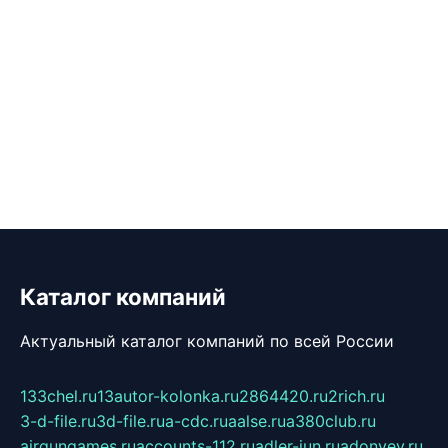
Каталог компаний
Актуальный каталог компаний по всей России
133chel.ru
13autor-kolonka.ru
2864420.ru
2rich.ru
3-d-file.ru
3d-file.ru
a-cdc.ru
aalse.ru
a380club.ru
airgungames.ru
accounts-112.ru
adler-jun.ru
adonyev.ru