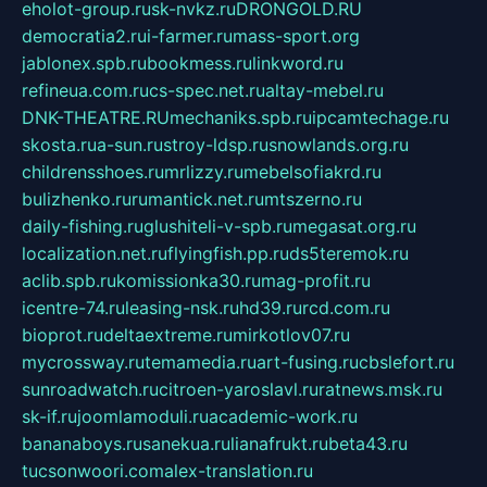
eholot-group.ru
sk-nvkz.ru
DRONGOLD.RU
democratia2.ru
i-farmer.ru
mass-sport.org
jablonex.spb.ru
bookmess.ru
linkword.ru
refineua.com.ru
cs-spec.net.ru
altay-mebel.ru
DNK-THEATRE.RU
mechaniks.spb.ru
ipcamtechage.ru
skosta.ru
a-sun.ru
stroy-ldsp.ru
snowlands.org.ru
childrensshoes.ru
mrlizzy.ru
mebelsofiakrd.ru
bulizhenko.ru
rumantick.net.ru
mtszerno.ru
daily-fishing.ru
glushiteli-v-spb.ru
megasat.org.ru
localization.net.ru
flyingfish.pp.ru
ds5teremok.ru
aclib.spb.ru
komissionka30.ru
mag-profit.ru
icentre-74.ru
leasing-nsk.ru
hd39.ru
rcd.com.ru
bioprot.ru
deltaextreme.ru
mirkotlov07.ru
mycrossway.ru
temamedia.ru
art-fusing.ru
cbslefort.ru
sunroadwatch.ru
citroen-yaroslavl.ru
ratnews.msk.ru
sk-if.ru
joomlamoduli.ru
academic-work.ru
bananaboys.ru
sanekua.ru
lianafrukt.ru
beta43.ru
tucsonwoori.com
alex-translation.ru