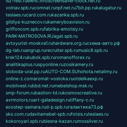
isz-fest.ru
ewnc.info
screensaver-clock.net.ru
volnav.spb.ru
comnat.ru
npf.net.ru
7bit.pp.ru
kalugatur.ru
tesiaes.ru
card.com.ru
kazanka.spb.ru
gildiya-kuznecov.ru
kameryboavision.ru
griffoncom.spb.ru
fabrika-emotsiy.ru
PARK-MATROSOVA.RU
agat.spb.ru
avtoyurist-moskva1.ru
hardware.org.ru
схема-авто.рф
dg-lab.ru
angrup.ru
recruiter.spb.ru
music8.spb.ru
krsk124.ru
kubok.spb.ru
romanofforex.ru
analitikaplus.ru
spyonline.ru
zosikamery.ru
sloboda-ural.pp.ru
AUTO-COM.SU
hohota.net
alimy.ru
online-z.com
aromat-vostoka.ru
otdelkaexp.ru
mobilvest.ru
bbd.net.ru
mebelshop.msk.ru
smp-forum.ru
bastion-td.ru
kosmoscreative.ru
avrmotors.ru
art-galadesign.ru
tiffany-c.ru
ecostep-samara.ru
d-p.spb.ru
галактика73.рф
sko.com.ru
davitamebel-spb.ru
fotsis.ru
tesiaes.ru
kokoroyari.spb.ru
blesna-kazan.ru
mossilver.ru