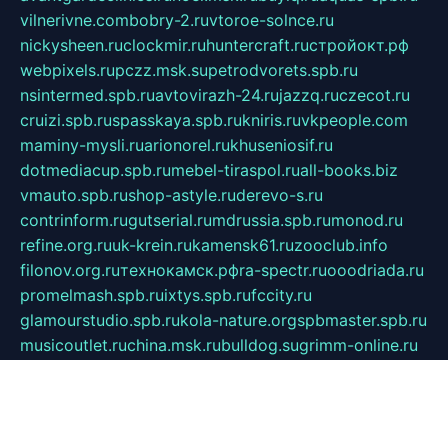
vilnerivne.com
bobry-2.ru
vtoroe-solnce.ru
nickysheen.ru
clockmir.ru
huntercraft.ru
стройокт.рф
webpixels.ru
pczz.msk.su
petrodvorets.spb.ru
nsintermed.spb.ru
avtovirazh-24.ru
jazzq.ru
czecot.ru
cruizi.spb.ru
spasskaya.spb.ru
kniris.ru
vkpeople.com
maminy-mysli.ru
arionorel.ru
khuseniosif.ru
dotmediacup.spb.ru
mebel-tiraspol.ru
all-books.biz
vmauto.spb.ru
shop-astyle.ru
derevo-s.ru
contrinform.ru
gutserial.ru
mdrussia.spb.ru
monod.ru
refine.org.ru
uk-krein.ru
kamensk61.ru
zooclub.info
filonov.org.ru
технокамск.рф
ra-spectr.ru
ooodriada.ru
promelmash.spb.ru
ixtys.spb.ru
fccity.ru
glamourstudio.spb.ru
kola-nature.org
spbmaster.spb.ru
musicoutlet.ru
china.msk.ru
bulldog.su
grimm-online.ru
outlander.net.ru
maga.spb.ru
anime-sell.ru
keseloy.ru
газприборсервис.рф
karmin.spb.ru
shekswood.ru
tischlermebel.ru
automall66.ru
mag-vladimir.ru
yardbar.ru
kiwitour.spb.ru
indesign.com.ru