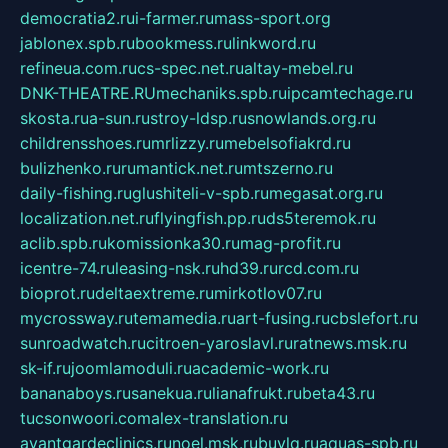
democratia2.ru
i-farmer.ru
mass-sport.org
jablonex.spb.ru
bookmess.ru
linkword.ru
refineua.com.ru
cs-spec.net.ru
altay-mebel.ru
DNK-THEATRE.RU
mechaniks.spb.ru
ipcamtechage.ru
skosta.ru
a-sun.ru
stroy-ldsp.ru
snowlands.org.ru
childrensshoes.ru
mrlizzy.ru
mebelsofiakrd.ru
bulizhenko.ru
rumantick.net.ru
mtszerno.ru
daily-fishing.ru
glushiteli-v-spb.ru
megasat.org.ru
localization.net.ru
flyingfish.pp.ru
ds5teremok.ru
aclib.spb.ru
komissionka30.ru
mag-profit.ru
icentre-74.ru
leasing-nsk.ru
hd39.ru
rcd.com.ru
bioprot.ru
deltaextreme.ru
mirkotlov07.ru
mycrossway.ru
temamedia.ru
art-fusing.ru
cbslefort.ru
sunroadwatch.ru
citroen-yaroslavl.ru
ratnews.msk.ru
sk-if.ru
joomlamoduli.ru
academic-work.ru
bananaboys.ru
sanekua.ru
lianafrukt.ru
beta43.ru
tucsonwoori.com
alex-translation.ru
avantgardeclinics.ru
noel.msk.ru
buylq.ru
aquas-spb.ru