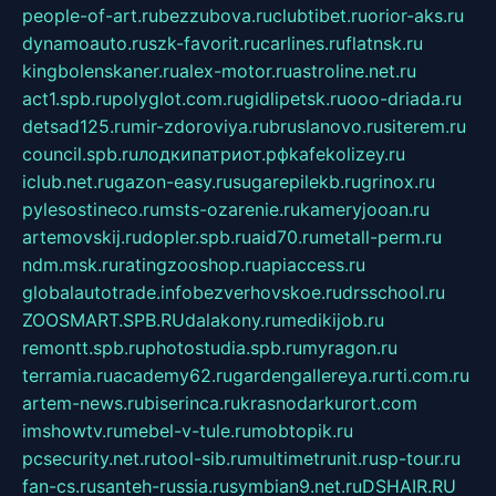
people-of-art.ru
bezzubova.ru
clubtibet.ru
orior-aks.ru
dynamoauto.ru
szk-favorit.ru
carlines.ru
flatnsk.ru
kingbolenskaner.ru
alex-motor.ru
astroline.net.ru
act1.spb.ru
polyglot.com.ru
gidlipetsk.ru
ooo-driada.ru
detsad125.ru
mir-zdoroviya.ru
bruslanovo.ru
siterem.ru
council.spb.ru
лодкипатриот.рф
kafekolizey.ru
iclub.net.ru
gazon-easy.ru
sugarepilekb.ru
grinox.ru
pylesostineco.ru
msts-ozarenie.ru
kameryjooan.ru
artemovskij.ru
dopler.spb.ru
aid70.ru
metall-perm.ru
ndm.msk.ru
ratingzooshop.ru
apiaccess.ru
globalautotrade.info
bezverhovskoe.ru
drsschool.ru
ZOOSMART.SPB.RU
dalakony.ru
medikijob.ru
remontt.spb.ru
photostudia.spb.ru
myragon.ru
terramia.ru
academy62.ru
gardengallereya.ru
rti.com.ru
artem-news.ru
biserinca.ru
krasnodarkurort.com
imshowtv.ru
mebel-v-tule.ru
mobtopik.ru
pcsecurity.net.ru
tool-sib.ru
multimetrunit.ru
sp-tour.ru
fan-cs.ru
santeh-russia.ru
symbian9.net.ru
DSHAIR.RU