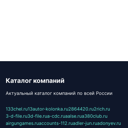
Каталог компаний
Актуальный каталог компаний по всей России
133chel.ru
13autor-kolonka.ru
2864420.ru
2rich.ru
3-d-file.ru
3d-file.ru
a-cdc.ru
aalse.ru
a380club.ru
airgungames.ru
accounts-112.ru
adler-jun.ru
adonyev.ru