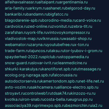
alfeihavsalnassr.ru
altaipant.ru
argentinamia.ru
aria-family.ru
arkrym.ru
ashanet.ru
belgorod-day.ru
bankaribi.ru
bandamn.ru
bigfatcc.ru
blagodarenie-spb.ru
borodino-media.ru
card-voice.ru
cardvoice.ru
zed-online.ru
zvonitut.ru
zebra-tlt.ru
zarafshan.ru
york-life.ru
vintovoykompressor.ru
vladivostok-map.ru
vlknrussia.ru
wasabi-shop.ru
webamator.ru
zaryna.ru
youtubefree.ru
x-ton.ru
trade-farm.ru
tajuncos.ru
taksu.ru
tor-lyubov-i-grom.ru
spayderhed-2022.ru
splclub.ru
stoppamedia.ru
snow-guard.ru
slovar-ivrit.ru
cleanmedicine.ru
shkurki-karakulya.ru
kanotiforet.spb.ru
tutmassage.ru
ecolog.org.ru
praga.spb.ru
falcorussia.ru
autodoctorservis.ru
kamertondom.spb.ru
net-life.net.ru
avto-vozim.ru
sakhcamera.ru
alliance-electro.spb.ru
stroyavt.ru
controlweb1.ru
tdsak74.ru
kinzozo-ru.ru
kvotka.ru
iron-snab.ru
costa-bella.ru
eugrus.pp.ru
associaciya39.ru
primexpo.spb.ru
bezmorchin.ru
ia2.ru