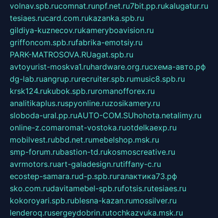
volnav.spb.ru
comnat.ru
npf.net.ru
7bit.pp.ru
kalugatur.ru
tesiaes.ru
card.com.ru
kazanka.spb.ru
gildiya-kuznecov.ru
kameryboavision.ru
griffoncom.spb.ru
fabrika-emotsiy.ru
PARK-MATROSOVA.RU
agat.spb.ru
avtoyurist-moskva1.ru
hardware.org.ru
схема-авто.рф
dg-lab.ru
angrup.ru
recruiter.spb.ru
music8.spb.ru
krsk124.ru
kubok.spb.ru
romanofforex.ru
analitikaplus.ru
spyonline.ru
zosikamery.ru
sloboda-ural.pp.ru
AUTO-COM.SU
hohota.net
alimy.ru
online-z.com
aromat-vostoka.ru
otdelkaexp.ru
mobilvest.ru
bbd.net.ru
mebelshop.msk.ru
smp-forum.ru
bastion-td.ru
kosmoscreative.ru
avrmotors.ru
art-galadesign.ru
tiffany-c.ru
ecostep-samara.ru
d-p.spb.ru
галактика73.рф
sko.com.ru
davitamebel-spb.ru
fotsis.ru
tesiaes.ru
kokoroyari.spb.ru
blesna-kazan.ru
mossilver.ru
lenderoq.ru
sergeydobrin.ru
tochkazvuka.msk.ru