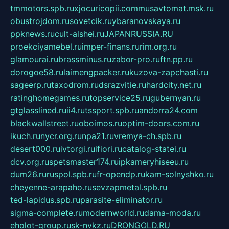
tmmotors.spb.ru
xjocuricopii.com
musavtomat.msk.ru
obustrojdom.ru
sovetcik.ru
ybaranovskaya.ru
ppknews.ru
cult-alshei.ru
JAPANRUSSIA.RU
proekciyamebel.ru
imper-finans.ru
rim.org.ru
glamourai.ru
brassminus.ru
zabor-pro.ru
ftn.pp.ru
dorogoe58.ru
laimengpacker.ru
kuzova-zapchasti.ru
sageerp.ru
taxodrom.ru
dsrazvitie.ru
hardcity.net.ru
ratinghomegames.ru
topservice25.ru
gubernyan.ru
gtglasslined.ru
ii4.ru
tssport.spb.ru
andorra24.com
blackwallstreet.ru
oboimos.ru
optim-doors.com.ru
ikuch.ru
nycr.org.ru
npa21.ru
vremya-ch.spb.ru
desert000.ru
ivtorgi.ru
ifiori.ru
catalog-statei.ru
dcv.org.ru
spetsmaster174.ru
ipkameryhiseeu.ru
dum26.ru
ruspol.spb.ru
fr-opendp.ru
kam-solnyshko.ru
cheyenne-arapaho.ru
sevzapmetal.spb.ru
ted-lapidus.spb.ru
parasite-eliminator.ru
sigma-complete.ru
modernworld.ru
dama-moda.ru
eholot-group.ru
sk-nvkz.ru
DRONGOLD.RU