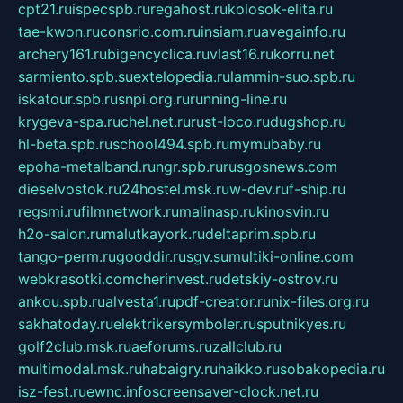
cpt21.ru
ispecspb.ru
regahost.ru
kolosok-elita.ru
tae-kwon.ru
consrio.com.ru
insiam.ru
avegainfo.ru
archery161.ru
bigencyclica.ru
vlast16.ru
korru.net
sarmiento.spb.su
extelopedia.ru
lammin-suo.spb.ru
iskatour.spb.ru
snpi.org.ru
running-line.ru
krygeva-spa.ru
chel.net.ru
rust-loco.ru
dugshop.ru
hl-beta.spb.ru
school494.spb.ru
mymubaby.ru
epoha-metalband.ru
ngr.spb.ru
rusgosnews.com
dieselvostok.ru
24hostel.msk.ru
w-dev.ru
f-ship.ru
regsmi.ru
filmnetwork.ru
malinasp.ru
kinosvin.ru
h2o-salon.ru
malutkayork.ru
deltaprim.spb.ru
tango-perm.ru
gooddir.ru
sgv.su
multiki-online.com
webkrasotki.com
cherinvest.ru
detskiy-ostrov.ru
ankou.spb.ru
alvesta1.ru
pdf-creator.ru
nix-files.org.ru
sakhatoday.ru
elektrikersymboler.ru
sputnikyes.ru
golf2club.msk.ru
aeforums.ru
zallclub.ru
multimodal.msk.ru
habaigry.ru
haikko.ru
sobakopedia.ru
isz-fest.ru
ewnc.info
screensaver-clock.net.ru