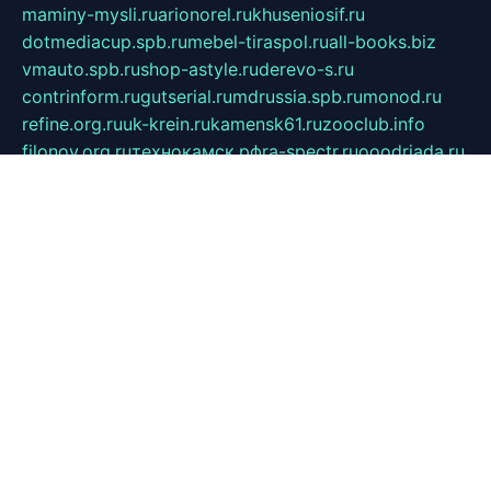
maminy-mysli.ru
arionorel.ru
khuseniosif.ru
dotmediacup.spb.ru
mebel-tiraspol.ru
all-books.biz
vmauto.spb.ru
shop-astyle.ru
derevo-s.ru
contrinform.ru
gutserial.ru
mdrussia.spb.ru
monod.ru
refine.org.ru
uk-krein.ru
kamensk61.ru
zooclub.info
filonov.org.ru
технокамск.рф
ra-spectr.ru
ooodriada.ru
promelmash.spb.ru
ixtys.spb.ru
fccity.ru
glamourstudio.spb.ru
kola-nature.org
spbmaster.spb.ru
musicoutlet.ru
china.msk.ru
bulldog.su
grimm-online.ru
outlander.net.ru
maga.spb.ru
anime-sell.ru
keseloy.ru
газприборсервис.рф
karmin.spb.ru
shekswood.ru
tischlermebel.ru
automall66.ru
mag-vladimir.ru
yardbar.ru
kiwitour.spb.ru
indesign.com.ru
freestylemebel.ru
bany-samara.ru
rsei.ru
naidisvoyput.ru
mgsn-invest.ru
ipkamerasannce.ru
alicante-house.ru
ibelka74.ru
cozyhouse.info
vlkargalev-studio.ru
700mb.ru
figura-ufa.ru
alina-live.ru
belarusiannews.ru
womenknow.ru
dos-vniimk.ru