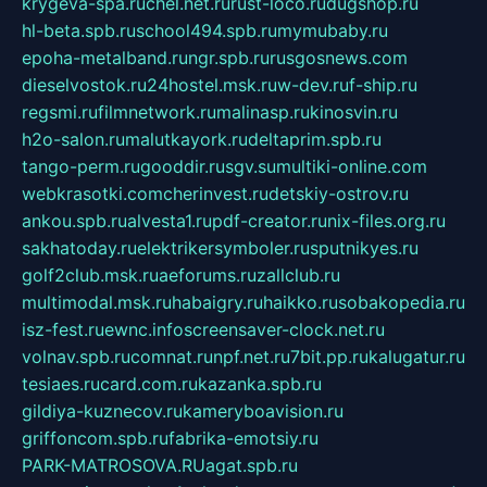
krygeva-spa.ru
chel.net.ru
rust-loco.ru
dugshop.ru
hl-beta.spb.ru
school494.spb.ru
mymubaby.ru
epoha-metalband.ru
ngr.spb.ru
rusgosnews.com
dieselvostok.ru
24hostel.msk.ru
w-dev.ru
f-ship.ru
regsmi.ru
filmnetwork.ru
malinasp.ru
kinosvin.ru
h2o-salon.ru
malutkayork.ru
deltaprim.spb.ru
tango-perm.ru
gooddir.ru
sgv.su
multiki-online.com
webkrasotki.com
cherinvest.ru
detskiy-ostrov.ru
ankou.spb.ru
alvesta1.ru
pdf-creator.ru
nix-files.org.ru
sakhatoday.ru
elektrikersymboler.ru
sputnikyes.ru
golf2club.msk.ru
aeforums.ru
zallclub.ru
multimodal.msk.ru
habaigry.ru
haikko.ru
sobakopedia.ru
isz-fest.ru
ewnc.info
screensaver-clock.net.ru
volnav.spb.ru
comnat.ru
npf.net.ru
7bit.pp.ru
kalugatur.ru
tesiaes.ru
card.com.ru
kazanka.spb.ru
gildiya-kuznecov.ru
kameryboavision.ru
griffoncom.spb.ru
fabrika-emotsiy.ru
PARK-MATROSOVA.RU
agat.spb.ru