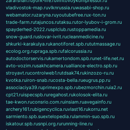
zarafshan.ru
york-life.ru
vintovoykompressor.ru
vladivostok-map.ru
vlknrussia.ru
wasabi-shop.ru
webamator.ru
zaryna.ru
youtubefree.ru
x-ton.ru
trade-farm.ru
tajuncos.ru
taksu.ru
tor-lyubov-i-grom.ru
spayderhed-2022.ru
splclub.ru
stoppamedia.ru
snow-guard.ru
slovar-ivrit.ru
cleanmedicine.ru
shkurki-karakulya.ru
kanotiforet.spb.ru
tutmassage.ru
ecolog.org.ru
praga.spb.ru
falcorussia.ru
autodoctorservis.ru
kamertondom.spb.ru
net-life.net.ru
avto-vozim.ru
sakhcamera.ru
alliance-electro.spb.ru
stroyavt.ru
controlweb1.ru
tdsak74.ru
kinzozo-ru.ru
kvotka.ru
iron-snab.ru
costa-bella.ru
eugrus.pp.ru
associaciya39.ru
primexpo.spb.ru
bezmorchin.ru
ia2.ru
cpt21.ru
ispecspb.ru
regahost.ru
kolosok-elita.ru
tae-kwon.ru
consrio.com.ru
insiam.ru
avegainfo.ru
archery161.ru
bigencyclica.ru
vlast16.ru
korru.net
sarmiento.spb.su
extelopedia.ru
lammin-suo.spb.ru
iskatour.spb.ru
snpi.org.ru
running-line.ru