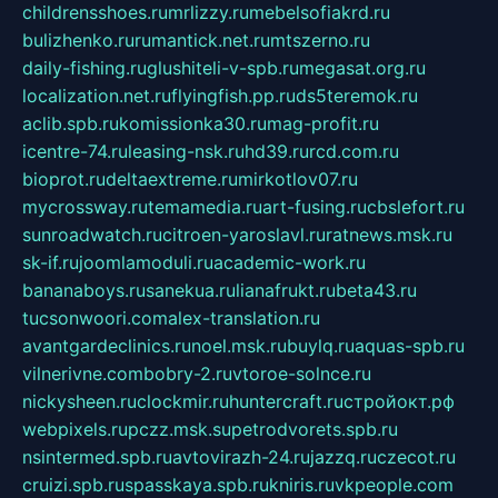
childrensshoes.ru
mrlizzy.ru
mebelsofiakrd.ru
bulizhenko.ru
rumantick.net.ru
mtszerno.ru
daily-fishing.ru
glushiteli-v-spb.ru
megasat.org.ru
localization.net.ru
flyingfish.pp.ru
ds5teremok.ru
aclib.spb.ru
komissionka30.ru
mag-profit.ru
icentre-74.ru
leasing-nsk.ru
hd39.ru
rcd.com.ru
bioprot.ru
deltaextreme.ru
mirkotlov07.ru
mycrossway.ru
temamedia.ru
art-fusing.ru
cbslefort.ru
sunroadwatch.ru
citroen-yaroslavl.ru
ratnews.msk.ru
sk-if.ru
joomlamoduli.ru
academic-work.ru
bananaboys.ru
sanekua.ru
lianafrukt.ru
beta43.ru
tucsonwoori.com
alex-translation.ru
avantgardeclinics.ru
noel.msk.ru
buylq.ru
aquas-spb.ru
vilnerivne.com
bobry-2.ru
vtoroe-solnce.ru
nickysheen.ru
clockmir.ru
huntercraft.ru
стройокт.рф
webpixels.ru
pczz.msk.su
petrodvorets.spb.ru
nsintermed.spb.ru
avtovirazh-24.ru
jazzq.ru
czecot.ru
cruizi.spb.ru
spasskaya.spb.ru
kniris.ru
vkpeople.com