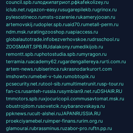
council.spb.ru
лодкипатриот.рф
kafekolizey.ru
iclub.net.ru
gazon-easy.ru
sugarepilekb.ru
grinox.ru
pylesostineco.ru
msts-ozarenie.ru
kameryjooan.ru
artemovskij.ru
dopler.spb.ru
aid70.ru
metall-perm.ru
ndm.msk.ru
ratingzooshop.ru
apiaccess.ru
globalautotrade.info
bezverhovskoe.ru
drsschool.ru
ZOOSMART.SPB.RU
dalakony.ru
medikijob.ru
remontt.spb.ru
photostudia.spb.ru
myragon.ru
terramia.ru
academy62.ru
gardengallereya.ru
rti.com.ru
artem-news.ru
biserinca.ru
krasnodarkurort.com
imshowtv.ru
mebel-v-tule.ru
mobtopik.ru
pcsecurity.net.ru
tool-sib.ru
multimetrunit.ru
sp-tour.ru
fan-cs.ru
santeh-russia.ru
symbian9.net.ru
DSHAIR.RU
tmmotors.spb.ru
xjocuricopii.com
musavtomat.msk.ru
obustrojdom.ru
sovetcik.ru
ybaranovskaya.ru
ppknews.ru
cult-alshei.ru
JAPANRUSSIA.RU
proekciyamebel.ru
imper-finans.ru
rim.org.ru
glamourai.ru
brassminus.ru
zabor-pro.ru
ftn.pp.ru