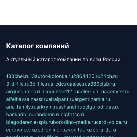
Каталог компаний
Актуальный каталог компаний по всей России
133chel.ru
13autor-kolonka.ru
2864420.ru
2rich.ru
3-d-file.ru
3d-file.ru
a-cdc.ru
aalse.ru
a380club.ru
airgungames.ru
accounts-112.ru
adler-jun.ru
adonyev.ru
alfeihavsalnassr.ru
altaipant.ru
argentinamia.ru
aria-family.ru
arkrym.ru
ashanet.ru
belgorod-day.ru
bankaribi.ru
bandamn.ru
bigfatcc.ru
blagodarenie-spb.ru
borodino-media.ru
card-voice.ru
cardvoice.ru
zed-online.ru
zvonitut.ru
zebra-tlt.ru