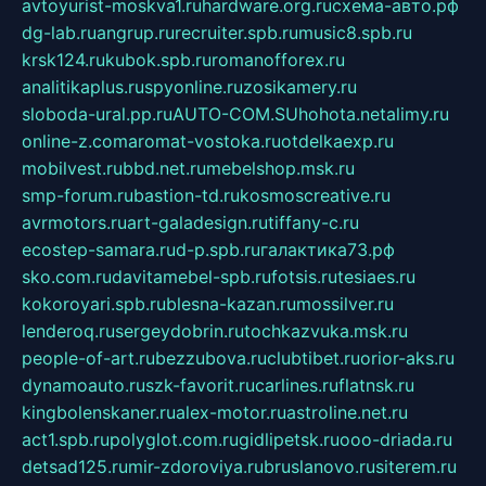
avtoyurist-moskva1.ru
hardware.org.ru
схема-авто.рф
dg-lab.ru
angrup.ru
recruiter.spb.ru
music8.spb.ru
krsk124.ru
kubok.spb.ru
romanofforex.ru
analitikaplus.ru
spyonline.ru
zosikamery.ru
sloboda-ural.pp.ru
AUTO-COM.SU
hohota.net
alimy.ru
online-z.com
aromat-vostoka.ru
otdelkaexp.ru
mobilvest.ru
bbd.net.ru
mebelshop.msk.ru
smp-forum.ru
bastion-td.ru
kosmoscreative.ru
avrmotors.ru
art-galadesign.ru
tiffany-c.ru
ecostep-samara.ru
d-p.spb.ru
галактика73.рф
sko.com.ru
davitamebel-spb.ru
fotsis.ru
tesiaes.ru
kokoroyari.spb.ru
blesna-kazan.ru
mossilver.ru
lenderoq.ru
sergeydobrin.ru
tochkazvuka.msk.ru
people-of-art.ru
bezzubova.ru
clubtibet.ru
orior-aks.ru
dynamoauto.ru
szk-favorit.ru
carlines.ru
flatnsk.ru
kingbolenskaner.ru
alex-motor.ru
astroline.net.ru
act1.spb.ru
polyglot.com.ru
gidlipetsk.ru
ooo-driada.ru
detsad125.ru
mir-zdoroviya.ru
bruslanovo.ru
siterem.ru