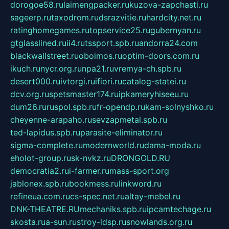
dorogoe58.ru
laimengpacker.ru
kuzova-zapchasti.ru
sageerp.ru
taxodrom.ru
dsrazvitie.ru
hardcity.net.ru
ratinghomegames.ru
topservice25.ru
gubernyan.ru
gtglasslined.ru
ii4.ru
tssport.spb.ru
andorra24.com
blackwallstreet.ru
oboimos.ru
optim-doors.com.ru
ikuch.ru
nycr.org.ru
npa21.ru
vremya-ch.spb.ru
desert000.ru
ivtorgi.ru
ifiori.ru
catalog-statei.ru
dcv.org.ru
spetsmaster174.ru
ipkameryhiseeu.ru
dum26.ru
ruspol.spb.ru
fr-opendp.ru
kam-solnyshko.ru
cheyenne-arapaho.ru
sevzapmetal.spb.ru
ted-lapidus.spb.ru
parasite-eliminator.ru
sigma-complete.ru
modernworld.ru
dama-moda.ru
eholot-group.ru
sk-nvkz.ru
DRONGOLD.RU
democratia2.ru
i-farmer.ru
mass-sport.org
jablonex.spb.ru
bookmess.ru
linkword.ru
refineua.com.ru
cs-spec.net.ru
altay-mebel.ru
DNK-THEATRE.RU
mechaniks.spb.ru
ipcamtechage.ru
skosta.ru
a-sun.ru
stroy-ldsp.ru
snowlands.org.ru