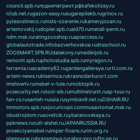
council.spb.ru
лодкипатриот.рф
kafekolizey.ru
iclub.net.ru
gazon-easy.ru
sugarepilekb.ru
grinox.ru
pylesostineco.ru
msts-ozarenie.ru
kameryjooan.ru
artemovskij.ru
dopler.spb.ru
aid70.ru
metall-perm.ru
ndm.msk.ru
ratingzooshop.ru
apiaccess.ru
globalautotrade.info
bezverhovskoe.ru
drsschool.ru
ZOOSMART.SPB.RU
dalakony.ru
medikijob.ru
remontt.spb.ru
photostudia.spb.ru
myragon.ru
terramia.ru
academy62.ru
gardengallereya.ru
rti.com.ru
artem-news.ru
biserinca.ru
krasnodarkurort.com
imshowtv.ru
mebel-v-tule.ru
mobtopik.ru
pcsecurity.net.ru
tool-sib.ru
multimetrunit.ru
sp-tour.ru
fan-cs.ru
santeh-russia.ru
symbian9.net.ru
DSHAIR.RU
tmmotors.spb.ru
xjocuricopii.com
musavtomat.msk.ru
obustrojdom.ru
sovetcik.ru
ybaranovskaya.ru
ppknews.ru
cult-alshei.ru
JAPANRUSSIA.RU
proekciyamebel.ru
imper-finans.ru
rim.org.ru
glamourai.ru
brassminus.ru
zabor-pro.ru
ftn.pp.ru