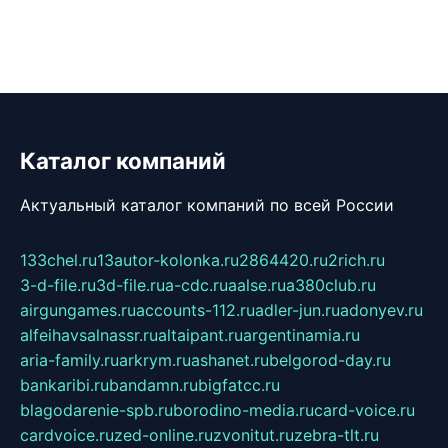
Каталог компаний
Актуальный каталог компаний по всей России
133chel.ru
13autor-kolonka.ru
2864420.ru
2rich.ru
3-d-file.ru
3d-file.ru
a-cdc.ru
aalse.ru
a380club.ru
airgungames.ru
accounts-112.ru
adler-jun.ru
adonyev.ru
alfeihavsalnassr.ru
altaipant.ru
argentinamia.ru
aria-family.ru
arkrym.ru
ashanet.ru
belgorod-day.ru
bankaribi.ru
bandamn.ru
bigfatcc.ru
blagodarenie-spb.ru
borodino-media.ru
card-voice.ru
cardvoice.ru
zed-online.ru
zvonitut.ru
zebra-tlt.ru