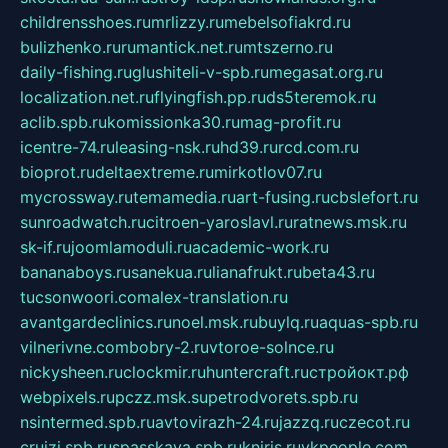
childrensshoes.ru
mrlizzy.ru
mebelsofiakrd.ru
bulizhenko.ru
rumantick.net.ru
mtszerno.ru
daily-fishing.ru
glushiteli-v-spb.ru
megasat.org.ru
localization.net.ru
flyingfish.pp.ru
ds5teremok.ru
aclib.spb.ru
komissionka30.ru
mag-profit.ru
icentre-74.ru
leasing-nsk.ru
hd39.ru
rcd.com.ru
bioprot.ru
deltaextreme.ru
mirkotlov07.ru
mycrossway.ru
temamedia.ru
art-fusing.ru
cbslefort.ru
sunroadwatch.ru
citroen-yaroslavl.ru
ratnews.msk.ru
sk-if.ru
joomlamoduli.ru
academic-work.ru
bananaboys.ru
sanekua.ru
lianafrukt.ru
beta43.ru
tucsonwoori.com
alex-translation.ru
avantgardeclinics.ru
noel.msk.ru
buylq.ru
aquas-spb.ru
vilnerivne.com
bobry-2.ru
vtoroe-solnce.ru
nickysheen.ru
clockmir.ru
huntercraft.ru
стройокт.рф
webpixels.ru
pczz.msk.su
petrodvorets.spb.ru
nsintermed.spb.ru
avtovirazh-24.ru
jazzq.ru
czecot.ru
cruizi.spb.ru
spasskaya.spb.ru
kniris.ru
vkpeople.com