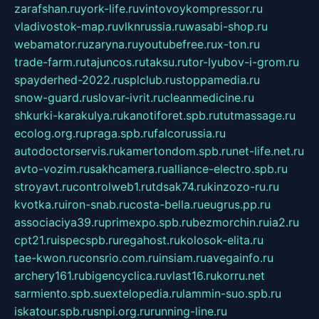
zarafshan.ru
york-life.ru
vintovoykompressor.ru
vladivostok-map.ru
vlknrussia.ru
wasabi-shop.ru
webamator.ru
zaryna.ru
youtubefree.ru
x-ton.ru
trade-farm.ru
tajuncos.ru
taksu.ru
tor-lyubov-i-grom.ru
spayderhed-2022.ru
splclub.ru
stoppamedia.ru
snow-guard.ru
slovar-ivrit.ru
cleanmedicine.ru
shkurki-karakulya.ru
kanotiforet.spb.ru
tutmassage.ru
ecolog.org.ru
praga.spb.ru
falcorussia.ru
autodoctorservis.ru
kamertondom.spb.ru
net-life.net.ru
avto-vozim.ru
sakhcamera.ru
alliance-electro.spb.ru
stroyavt.ru
controlweb1.ru
tdsak74.ru
kinzozo-ru.ru
kvotka.ru
iron-snab.ru
costa-bella.ru
eugrus.pp.ru
associaciya39.ru
primexpo.spb.ru
bezmorchin.ru
ia2.ru
cpt21.ru
ispecspb.ru
regahost.ru
kolosok-elita.ru
tae-kwon.ru
consrio.com.ru
insiam.ru
avegainfo.ru
archery161.ru
bigencyclica.ru
vlast16.ru
korru.net
sarmiento.spb.su
extelopedia.ru
lammin-suo.spb.ru
iskatour.spb.ru
snpi.org.ru
running-line.ru