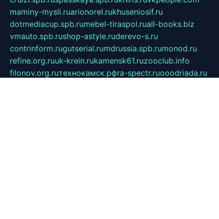
maminy-mysli.ru
arionorel.ru
khuseniosif.ru
dotmediacup.spb.ru
mebel-tiraspol.ru
all-books.biz
vmauto.spb.ru
shop-astyle.ru
derevo-s.ru
contrinform.ru
gutserial.ru
mdrussia.spb.ru
monod.ru
refine.org.ru
uk-krein.ru
kamensk61.ru
zooclub.info
filonov.org.ru
технокамск.рф
ra-spectr.ru
ooodriada.ru
promelmash.spb.ru
ixtys.spb.ru
fccity.ru
glamourstudio.spb.ru
kola-nature.org
spbmaster.spb.ru
musicoutlet.ru
china.msk.ru
bulldog.su
grimm-online.ru
outlander.net.ru
maga.spb.ru
anime-sell.ru
keseloy.ru
газприборсервис.рф
karmin.spb.ru
shekswood.ru
tischlermebel.ru
automall66.ru
mag-vladimir.ru
yardbar.ru
kiwitour.spb.ru
indesign.com.ru
freestylemebel.ru
bany-samara.ru
rsei.ru
naidisvoyput.ru
mgsn-invest.ru
ipkamerasannce.ru
alicante-house.ru
ibelka74.ru
cozyhouse.info
vlkargalev-studio.ru
700mb.ru
figura-ufa.ru
alina-live.ru