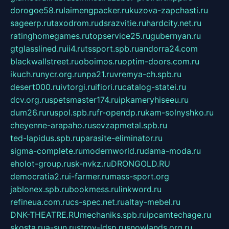
dorogoe58.ru
laimengpacker.ru
kuzova-zapchasti.ru
sageerp.ru
taxodrom.ru
dsrazvitie.ru
hardcity.net.ru
ratinghomegames.ru
topservice25.ru
gubernyan.ru
gtglasslined.ru
ii4.ru
tssport.spb.ru
andorra24.com
blackwallstreet.ru
oboimos.ru
optim-doors.com.ru
ikuch.ru
nycr.org.ru
npa21.ru
vremya-ch.spb.ru
desert000.ru
ivtorgi.ru
ifiori.ru
catalog-statei.ru
dcv.org.ru
spetsmaster174.ru
ipkameryhiseeu.ru
dum26.ru
ruspol.spb.ru
fr-opendp.ru
kam-solnyshko.ru
cheyenne-arapaho.ru
sevzapmetal.spb.ru
ted-lapidus.spb.ru
parasite-eliminator.ru
sigma-complete.ru
modernworld.ru
dama-moda.ru
eholot-group.ru
sk-nvkz.ru
DRONGOLD.RU
democratia2.ru
i-farmer.ru
mass-sport.org
jablonex.spb.ru
bookmess.ru
linkword.ru
refineua.com.ru
cs-spec.net.ru
altay-mebel.ru
DNK-THEATRE.RU
mechaniks.spb.ru
ipcamtechage.ru
skosta.ru
a-sun.ru
stroy-ldsp.ru
snowlands.org.ru