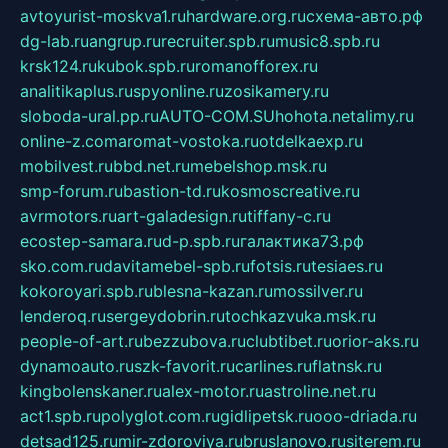
avtoyurist-moskva1.ru
hardware.org.ru
схема-авто.рф
dg-lab.ru
angrup.ru
recruiter.spb.ru
music8.spb.ru
krsk124.ru
kubok.spb.ru
romanofforex.ru
analitikaplus.ru
spyonline.ru
zosikamery.ru
sloboda-ural.pp.ru
AUTO-COM.SU
hohota.net
alimy.ru
online-z.com
aromat-vostoka.ru
otdelkaexp.ru
mobilvest.ru
bbd.net.ru
mebelshop.msk.ru
smp-forum.ru
bastion-td.ru
kosmoscreative.ru
avrmotors.ru
art-galadesign.ru
tiffany-c.ru
ecostep-samara.ru
d-p.spb.ru
галактика73.рф
sko.com.ru
davitamebel-spb.ru
fotsis.ru
tesiaes.ru
kokoroyari.spb.ru
blesna-kazan.ru
mossilver.ru
lenderoq.ru
sergeydobrin.ru
tochkazvuka.msk.ru
people-of-art.ru
bezzubova.ru
clubtibet.ru
orior-aks.ru
dynamoauto.ru
szk-favorit.ru
carlines.ru
flatnsk.ru
kingbolenskaner.ru
alex-motor.ru
astroline.net.ru
act1.spb.ru
polyglot.com.ru
gidlipetsk.ru
ooo-driada.ru
detsad125.ru
mir-zdoroviya.ru
bruslanovo.ru
siterem.ru