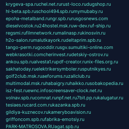
krygeva-spa.ru
chel.net.ru
rust-loco.ru
dugshop.ru
hl-beta.spb.ru
school494.spb.ru
mymubaby.ru
epoha-metalband.ru
ngr.spb.ru
rusgosnews.com
dieselvostok.ru
24hostel.msk.ru
w-dev.ru
f-ship.ru
regsmi.ru
filmnetwork.ru
malinasp.ru
kinosvin.ru
h2o-salon.ru
malutkayork.ru
deltaprim.spb.ru
tango-perm.ru
gooddir.ru
sgv.su
multiki-online.com
webkrasotki.com
cherinvest.ru
detskiy-ostrov.ru
ankou.spb.ru
alvesta1.ru
pdf-creator.ru
nix-files.org.ru
sakhatoday.ru
elektrikersymboler.ru
sputnikyes.ru
golf2club.msk.ru
aeforums.ru
zallclub.ru
multimodal.msk.ru
habaigry.ru
haikko.ru
sobakopedia.ru
isz-fest.ru
ewnc.info
screensaver-clock.net.ru
volnav.spb.ru
comnat.ru
npf.net.ru
7bit.pp.ru
kalugatur.ru
tesiaes.ru
card.com.ru
kazanka.spb.ru
gildiya-kuznecov.ru
kameryboavision.ru
griffoncom.spb.ru
fabrika-emotsiy.ru
PARK-MATROSOVA.RU
agat.spb.ru