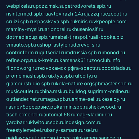
webpixels.ru
pczz.msk.su
petrodvorets.spb.ru
nsintermed.spb.ru
avtovirazh-24.ru
jazzq.ru
czecot.ru
cruizi.spb.ru
spasskaya.spb.ru
kniris.ru
vkpeople.com
maminy-mysli.ru
arionorel.ru
khuseniosif.ru
dotmediacup.spb.ru
mebel-tiraspol.ru
all-books.biz
vmauto.spb.ru
shop-astyle.ru
derevo-s.ru
contrinform.ru
gutserial.ru
mdrussia.spb.ru
monod.ru
refine.org.ru
uk-krein.ru
kamensk61.ru
zooclub.info
filonov.org.ru
технокамск.рф
ra-spectr.ru
ooodriada.ru
promelmash.spb.ru
ixtys.spb.ru
fccity.ru
glamourstudio.spb.ru
kola-nature.org
spbmaster.spb.ru
musicoutlet.ru
china.msk.ru
bulldog.su
grimm-online.ru
outlander.net.ru
maga.spb.ru
anime-sell.ru
keseloy.ru
газприборсервис.рф
karmin.spb.ru
shekswood.ru
tischlermebel.ru
automall66.ru
mag-vladimir.ru
yardbar.ru
kiwitour.spb.ru
indesign.com.ru
freestylemebel.ru
bany-samara.ru
rsei.ru
naidisvoyput.ru
mgsn-invest.ru
ipkamerasannce.ru