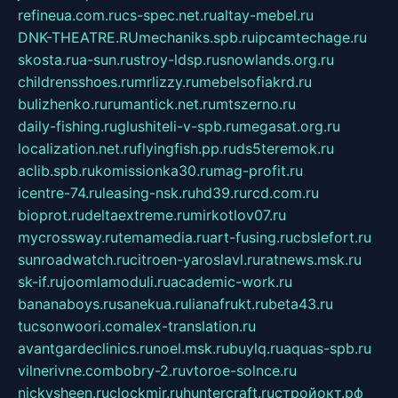
refineua.com.ru
cs-spec.net.ru
altay-mebel.ru
DNK-THEATRE.RU
mechaniks.spb.ru
ipcamtechage.ru
skosta.ru
a-sun.ru
stroy-ldsp.ru
snowlands.org.ru
childrensshoes.ru
mrlizzy.ru
mebelsofiakrd.ru
bulizhenko.ru
rumantick.net.ru
mtszerno.ru
daily-fishing.ru
glushiteli-v-spb.ru
megasat.org.ru
localization.net.ru
flyingfish.pp.ru
ds5teremok.ru
aclib.spb.ru
komissionka30.ru
mag-profit.ru
icentre-74.ru
leasing-nsk.ru
hd39.ru
rcd.com.ru
bioprot.ru
deltaextreme.ru
mirkotlov07.ru
mycrossway.ru
temamedia.ru
art-fusing.ru
cbslefort.ru
sunroadwatch.ru
citroen-yaroslavl.ru
ratnews.msk.ru
sk-if.ru
joomlamoduli.ru
academic-work.ru
bananaboys.ru
sanekua.ru
lianafrukt.ru
beta43.ru
tucsonwoori.com
alex-translation.ru
avantgardeclinics.ru
noel.msk.ru
buylq.ru
aquas-spb.ru
vilnerivne.com
bobry-2.ru
vtoroe-solnce.ru
nickysheen.ru
clockmir.ru
huntercraft.ru
стройокт.рф