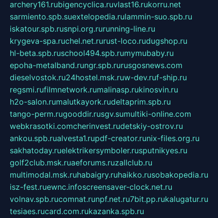
archery161.ru
bigencyclica.ru
vlast16.ru
korru.net
sarmiento.spb.su
extelopedia.ru
lammin-suo.spb.ru
iskatour.spb.ru
snpi.org.ru
running-line.ru
krygeva-spa.ru
chel.net.ru
rust-loco.ru
dugshop.ru
hl-beta.spb.ru
school494.spb.ru
mymubaby.ru
epoha-metalband.ru
ngr.spb.ru
rusgosnews.com
dieselvostok.ru
24hostel.msk.ru
w-dev.ru
f-ship.ru
regsmi.ru
filmnetwork.ru
malinasp.ru
kinosvin.ru
h2o-salon.ru
malutkayork.ru
deltaprim.spb.ru
tango-perm.ru
gooddir.ru
sgv.su
multiki-online.com
webkrasotki.com
cherinvest.ru
detskiy-ostrov.ru
ankou.spb.ru
alvesta1.ru
pdf-creator.ru
nix-files.org.ru
sakhatoday.ru
elektrikersymboler.ru
sputnikyes.ru
golf2club.msk.ru
aeforums.ru
zallclub.ru
multimodal.msk.ru
habaigry.ru
haikko.ru
sobakopedia.ru
isz-fest.ru
ewnc.info
screensaver-clock.net.ru
volnav.spb.ru
comnat.ru
npf.net.ru
7bit.pp.ru
kalugatur.ru
tesiaes.ru
card.com.ru
kazanka.spb.ru