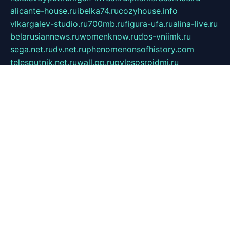
alicante-house.ru
ibelka74.ru
cozyhouse.info
vlkargalev-studio.ru
700mb.ru
figura-ufa.ru
alina-live.ru
belarusiannews.ru
womenknow.ru
dos-vniimk.ru
sega.net.ru
dv.net.ru
phenomenonsofhistory.com
telesputnik.net.ru
wall.pp.ru
pylesosroidmi.ru
gtc-clan.ru
cligs.ru
bibikazap.ru
popova.org.ru
netwhistler.spb.ru
bellvil.ru
bonzon.ru
iss-vladik.ru
defiparis.net.ru
las-gryzas.ru
amku.ru
electednews.spb.ru
feather.org.ru
spar72.ru
tankiigri.ru
dominus.com.ru
ibtree.ru
sanykool.pp.ru
unixlib.org.ru
menatep.spb.ru
gartenterrassen.ru
printeka.ru
skvozilka.com.ru
parkovka-pub.ru
lovemobi.ru
art-ru.ru
emulatorz.com.ru
alucomp.com.ru
tatforum.com.ru
alternativa-profi.ru
dermakler.ru
artsurvey.ru
aredir.ru
khimspas.ru
centr-maxi.ru
2018r.ru
bort-stomer-defort.ru
professional2.ru
gibsons.ru
artselena.ru
art-pilot.ru
ingredient.spb.ru
npfpolimer.spb.ru
argentum.spb.ru
hom-edu.ru