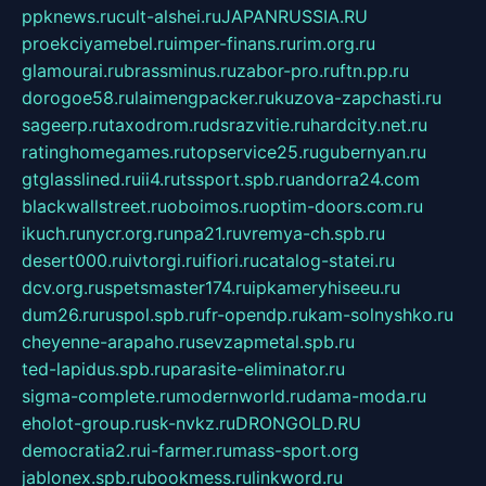
ppknews.ru
cult-alshei.ru
JAPANRUSSIA.RU
proekciyamebel.ru
imper-finans.ru
rim.org.ru
glamourai.ru
brassminus.ru
zabor-pro.ru
ftn.pp.ru
dorogoe58.ru
laimengpacker.ru
kuzova-zapchasti.ru
sageerp.ru
taxodrom.ru
dsrazvitie.ru
hardcity.net.ru
ratinghomegames.ru
topservice25.ru
gubernyan.ru
gtglasslined.ru
ii4.ru
tssport.spb.ru
andorra24.com
blackwallstreet.ru
oboimos.ru
optim-doors.com.ru
ikuch.ru
nycr.org.ru
npa21.ru
vremya-ch.spb.ru
desert000.ru
ivtorgi.ru
ifiori.ru
catalog-statei.ru
dcv.org.ru
spetsmaster174.ru
ipkameryhiseeu.ru
dum26.ru
ruspol.spb.ru
fr-opendp.ru
kam-solnyshko.ru
cheyenne-arapaho.ru
sevzapmetal.spb.ru
ted-lapidus.spb.ru
parasite-eliminator.ru
sigma-complete.ru
modernworld.ru
dama-moda.ru
eholot-group.ru
sk-nvkz.ru
DRONGOLD.RU
democratia2.ru
i-farmer.ru
mass-sport.org
jablonex.spb.ru
bookmess.ru
linkword.ru