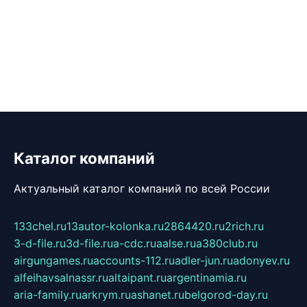
Каталог компаний
Актуальный каталог компаний по всей России
133chel.ru
13autor-kolonka.ru
2864420.ru
2rich.ru
3-d-file.ru
3d-file.ru
a-cdc.ru
aalse.ru
a380club.ru
airgungames.ru
accounts-112.ru
adler-jun.ru
adonyev.ru
alfeihavsalnassr.ru
altaipant.ru
argentinamia.ru
aria-family.ru
arkrym.ru
ashanet.ru
belgorod-day.ru