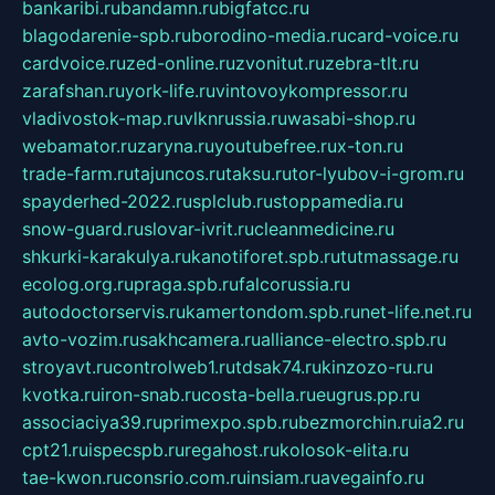
bankaribi.ru
bandamn.ru
bigfatcc.ru
blagodarenie-spb.ru
borodino-media.ru
card-voice.ru
cardvoice.ru
zed-online.ru
zvonitut.ru
zebra-tlt.ru
zarafshan.ru
york-life.ru
vintovoykompressor.ru
vladivostok-map.ru
vlknrussia.ru
wasabi-shop.ru
webamator.ru
zaryna.ru
youtubefree.ru
x-ton.ru
trade-farm.ru
tajuncos.ru
taksu.ru
tor-lyubov-i-grom.ru
spayderhed-2022.ru
splclub.ru
stoppamedia.ru
snow-guard.ru
slovar-ivrit.ru
cleanmedicine.ru
shkurki-karakulya.ru
kanotiforet.spb.ru
tutmassage.ru
ecolog.org.ru
praga.spb.ru
falcorussia.ru
autodoctorservis.ru
kamertondom.spb.ru
net-life.net.ru
avto-vozim.ru
sakhcamera.ru
alliance-electro.spb.ru
stroyavt.ru
controlweb1.ru
tdsak74.ru
kinzozo-ru.ru
kvotka.ru
iron-snab.ru
costa-bella.ru
eugrus.pp.ru
associaciya39.ru
primexpo.spb.ru
bezmorchin.ru
ia2.ru
cpt21.ru
ispecspb.ru
regahost.ru
kolosok-elita.ru
tae-kwon.ru
consrio.com.ru
insiam.ru
avegainfo.ru