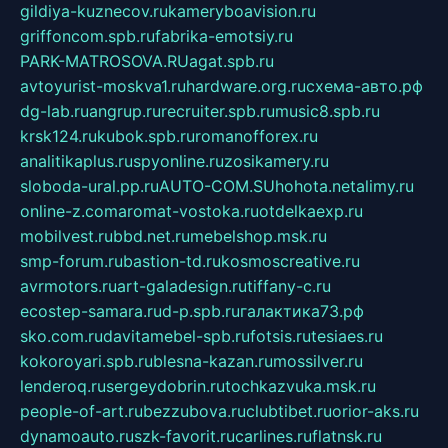
gildiya-kuznecov.ru
kameryboavision.ru
griffoncom.spb.ru
fabrika-emotsiy.ru
PARK-MATROSOVA.RU
agat.spb.ru
avtoyurist-moskva1.ru
hardware.org.ru
схема-авто.рф
dg-lab.ru
angrup.ru
recruiter.spb.ru
music8.spb.ru
krsk124.ru
kubok.spb.ru
romanofforex.ru
analitikaplus.ru
spyonline.ru
zosikamery.ru
sloboda-ural.pp.ru
AUTO-COM.SU
hohota.net
alimy.ru
online-z.com
aromat-vostoka.ru
otdelkaexp.ru
mobilvest.ru
bbd.net.ru
mebelshop.msk.ru
smp-forum.ru
bastion-td.ru
kosmoscreative.ru
avrmotors.ru
art-galadesign.ru
tiffany-c.ru
ecostep-samara.ru
d-p.spb.ru
галактика73.рф
sko.com.ru
davitamebel-spb.ru
fotsis.ru
tesiaes.ru
kokoroyari.spb.ru
blesna-kazan.ru
mossilver.ru
lenderoq.ru
sergeydobrin.ru
tochkazvuka.msk.ru
people-of-art.ru
bezzubova.ru
clubtibet.ru
orior-aks.ru
dynamoauto.ru
szk-favorit.ru
carlines.ru
flatnsk.ru