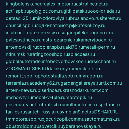
kingbolenskaner.ru
alex-motor.ru
astroline.net.ru
act1.spb.ru
polyglot.com.ru
gidlipetsk.ru
ooo-driada.ru
detsad125.ru
mir-zdoroviya.ru
bruslanovo.ru
siterem.ru
council.spb.ru
лодкипатриот.рф
kafekolizey.ru
iclub.net.ru
gazon-easy.ru
sugarepilekb.ru
grinox.ru
pylesostineco.ru
msts-ozarenie.ru
kameryjooan.ru
artemovskij.ru
dopler.spb.ru
aid70.ru
metall-perm.ru
ndm.msk.ru
ratingzooshop.ru
apiaccess.ru
globalautotrade.info
bezverhovskoe.ru
drsschool.ru
ZOOSMART.SPB.RU
dalakony.ru
medikijob.ru
remontt.spb.ru
photostudia.spb.ru
myragon.ru
terramia.ru
academy62.ru
gardengallereya.ru
rti.com.ru
artem-news.ru
biserinca.ru
krasnodarkurort.com
imshowtv.ru
mebel-v-tule.ru
mobtopik.ru
pcsecurity.net.ru
tool-sib.ru
multimetrunit.ru
sp-tour.ru
fan-cs.ru
santeh-russia.ru
symbian9.net.ru
DSHAIR.RU
tmmotors.spb.ru
xjocuricopii.com
musavtomat.msk.ru
obustrojdom.ru
sovetcik.ru
ybaranovskaya.ru