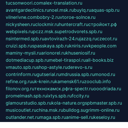
tucsonwoori.com
alex-translation.ru
avantgardeclinics.ru
noel.msk.ru
buylq.ru
aquas-spb.ru
vilnerivne.com
bobry-2.ru
vtoroe-solnce.ru
nickysheen.ru
clockmir.ru
huntercraft.ru
стройокт.рф
webpixels.ru
pczz.msk.su
petrodvorets.spb.ru
nsintermed.spb.ru
avtovirazh-24.ru
jazzq.ru
czecot.ru
cruizi.spb.ru
spasskaya.spb.ru
kniris.ru
vkpeople.com
maminy-mysli.ru
arionorel.ru
khuseniosif.ru
dotmediacup.spb.ru
mebel-tiraspol.ru
all-books.biz
vmauto.spb.ru
shop-astyle.ru
derevo-s.ru
contrinform.ru
gutserial.ru
mdrussia.spb.ru
monod.ru
refine.org.ru
uk-krein.ru
kamensk61.ru
zooclub.info
filonov.org.ru
технокамск.рф
ra-spectr.ru
ooodriada.ru
promelmash.spb.ru
ixtys.spb.ru
fccity.ru
glamourstudio.spb.ru
kola-nature.org
spbmaster.spb.ru
musicoutlet.ru
china.msk.ru
bulldog.su
grimm-online.ru
outlander.net.ru
maga.spb.ru
anime-sell.ru
keseloy.ru
газприборсервис.рф
karmin.spb.ru
shekswood.ru