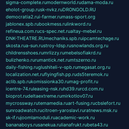
sigma-complete.ru
modernworld.ru
dama-moda.ru
eholot-group.ru
sk-nvkz.ru
DRONGOLD.RU
democratia2.ru
i-farmer.ru
mass-sport.org
jablonex.spb.ru
bookmess.ru
linkword.ru
refineua.com.ru
cs-spec.net.ru
altay-mebel.ru
DNK-THEATRE.RU
mechaniks.spb.ru
ipcamtechage.ru
skosta.ru
a-sun.ru
stroy-ldsp.ru
snowlands.org.ru
childrensshoes.ru
mrlizzy.ru
mebelsofiakrd.ru
bulizhenko.ru
rumantick.net.ru
mtszerno.ru
daily-fishing.ru
glushiteli-v-spb.ru
megasat.org.ru
localization.net.ru
flyingfish.pp.ru
ds5teremok.ru
aclib.spb.ru
komissionka30.ru
mag-profit.ru
icentre-74.ru
leasing-nsk.ru
hd39.ru
rcd.com.ru
bioprot.ru
deltaextreme.ru
mirkotlov07.ru
mycrossway.ru
temamedia.ru
art-fusing.ru
cbslefort.ru
sunroadwatch.ru
citroen-yaroslavl.ru
ratnews.msk.ru
sk-if.ru
joomlamoduli.ru
academic-work.ru
bananaboys.ru
sanekua.ru
lianafrukt.ru
beta43.ru