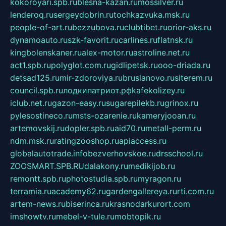
kokoroyari.spb.ru
blesna-kazan.ru
mossilver.ru
lenderoq.ru
sergeydobrin.ru
tochkazvuka.msk.ru
people-of-art.ru
bezzubova.ru
clubtibet.ru
orior-aks.ru
dynamoauto.ru
szk-favorit.ru
carlines.ru
flatnsk.ru
kingbolenskaner.ru
alex-motor.ru
astroline.net.ru
act1.spb.ru
polyglot.com.ru
gidlipetsk.ru
ooo-driada.ru
detsad125.ru
mir-zdoroviya.ru
bruslanovo.ru
siterem.ru
council.spb.ru
лодкипатриот.рф
kafekolizey.ru
iclub.net.ru
gazon-easy.ru
sugarepilekb.ru
grinox.ru
pylesostineco.ru
msts-ozarenie.ru
kameryjooan.ru
artemovskij.ru
dopler.spb.ru
aid70.ru
metall-perm.ru
ndm.msk.ru
ratingzooshop.ru
apiaccess.ru
globalautotrade.info
bezverhovskoe.ru
drsschool.ru
ZOOSMART.SPB.RU
dalakony.ru
medikijob.ru
remontt.spb.ru
photostudia.spb.ru
myragon.ru
terramia.ru
academy62.ru
gardengallereya.ru
rti.com.ru
artem-news.ru
biserinca.ru
krasnodarkurort.com
imshowtv.ru
mebel-v-tule.ru
mobtopik.ru