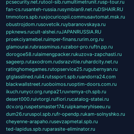
pcsecurity.net.ru
tool-sib.ru
multimetrunit.ru
sp-tour.ru
fan-cs.ru
santeh-russia.ru
symbian9.net.ru
DSHAIR.RU
tmmotors.spb.ru
xjocuricopii.com
musavtomat.msk.ru
obustrojdom.ru
sovetcik.ru
ybaranovskaya.ru
ppknews.ru
cult-alshei.ru
JAPANRUSSIA.RU
proekciyamebel.ru
imper-finans.ru
rim.org.ru
glamourai.ru
brassminus.ru
zabor-pro.ru
ftn.pp.ru
dorogoe58.ru
laimengpacker.ru
kuzova-zapchasti.ru
sageerp.ru
taxodrom.ru
dsrazvitie.ru
hardcity.net.ru
ratinghomegames.ru
topservice25.ru
gubernyan.ru
gtglasslined.ru
ii4.ru
tssport.spb.ru
andorra24.com
blackwallstreet.ru
oboimos.ru
optim-doors.com.ru
ikuch.ru
nycr.org.ru
npa21.ru
vremya-ch.spb.ru
desert000.ru
ivtorgi.ru
ifiori.ru
catalog-statei.ru
dcv.org.ru
spetsmaster174.ru
ipkameryhiseeu.ru
dum26.ru
ruspol.spb.ru
fr-opendp.ru
kam-solnyshko.ru
cheyenne-arapaho.ru
sevzapmetal.spb.ru
ted-lapidus.spb.ru
parasite-eliminator.ru