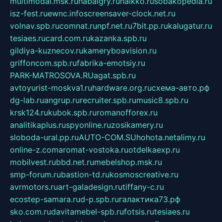
multimodal.msk.ru
habaigry.ru
haikko.ru
sobakopedia.ru
isz-fest.ru
ewnc.info
screensaver-clock.net.ru
volnav.spb.ru
comnat.ru
npf.net.ru
7bit.pp.ru
kalugatur.ru
tesiaes.ru
card.com.ru
kazanka.spb.ru
gildiya-kuznecov.ru
kameryboavision.ru
griffoncom.spb.ru
fabrika-emotsiy.ru
PARK-MATROSOVA.RU
agat.spb.ru
avtoyurist-moskva1.ru
hardware.org.ru
схема-авто.рф
dg-lab.ru
angrup.ru
recruiter.spb.ru
music8.spb.ru
krsk124.ru
kubok.spb.ru
romanofforex.ru
analitikaplus.ru
spyonline.ru
zosikamery.ru
sloboda-ural.pp.ru
AUTO-COM.SU
hohota.net
alimy.ru
online-z.com
aromat-vostoka.ru
otdelkaexp.ru
mobilvest.ru
bbd.net.ru
mebelshop.msk.ru
smp-forum.ru
bastion-td.ru
kosmoscreative.ru
avrmotors.ru
art-galadesign.ru
tiffany-c.ru
ecostep-samara.ru
d-p.spb.ru
галактика73.рф
sko.com.ru
davitamebel-spb.ru
fotsis.ru
tesiaes.ru