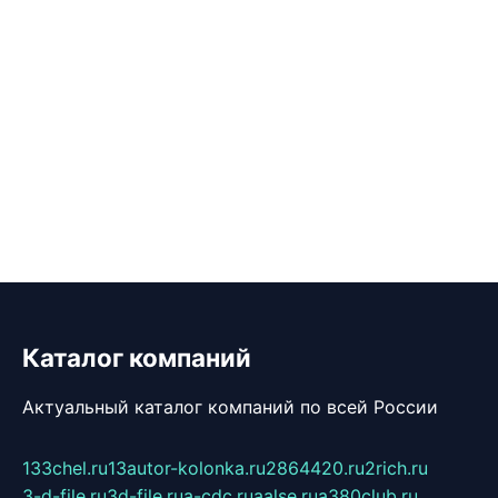
Каталог компаний
Актуальный каталог компаний по всей России
133chel.ru
13autor-kolonka.ru
2864420.ru
2rich.ru
3-d-file.ru
3d-file.ru
a-cdc.ru
aalse.ru
a380club.ru