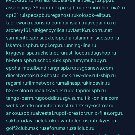
kvotka.ru
iron-snab.ru
costa-bella.ru
eugrus.pp.ru
associaciya39.ru
primexpo.spb.ru
bezmorchin.ru
ia2.ru
cpt21.ru
ispecspb.ru
regahost.ru
kolosok-elita.ru
tae-kwon.ru
consrio.com.ru
insiam.ru
avegainfo.ru
archery161.ru
bigencyclica.ru
vlast16.ru
korru.net
sarmiento.spb.su
extelopedia.ru
lammin-suo.spb.ru
iskatour.spb.ru
snpi.org.ru
running-line.ru
krygeva-spa.ru
chel.net.ru
rust-loco.ru
dugshop.ru
hl-beta.spb.ru
school494.spb.ru
mymubaby.ru
epoha-metalband.ru
ngr.spb.ru
rusgosnews.com
dieselvostok.ru
24hostel.msk.ru
w-dev.ru
f-ship.ru
regsmi.ru
filmnetwork.ru
malinasp.ru
kinosvin.ru
h2o-salon.ru
malutkayork.ru
deltaprim.spb.ru
tango-perm.ru
gooddir.ru
sgv.su
multiki-online.com
webkrasotki.com
cherinvest.ru
detskiy-ostrov.ru
ankou.spb.ru
alvesta1.ru
pdf-creator.ru
nix-files.org.ru
sakhatoday.ru
elektrikersymboler.ru
sputnikyes.ru
golf2club.msk.ru
aeforums.ru
zallclub.ru