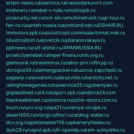
artem-news.ru
biserinca.ru
krasnodarkurort.com
imshowtv.ru
mebel-v-tule.ru
mobtopik.ru
pcsecurity.net.ru
tool-sib.ru
multimetrunit.ru
sp-tour.ru
fan-cs.ru
santeh-russia.ru
symbian9.net.ru
DSHAIR.RU
tmmotors.spb.ru
xjocuricopii.com
musavtomat.msk.ru
obustrojdom.ru
sovetcik.ru
ybaranovskaya.ru
ppknews.ru
cult-alshei.ru
JAPANRUSSIA.RU
proekciyamebel.ru
imper-finans.ru
rim.org.ru
glamourai.ru
brassminus.ru
zabor-pro.ru
ftn.pp.ru
dorogoe58.ru
laimengpacker.ru
kuzova-zapchasti.ru
sageerp.ru
taxodrom.ru
dsrazvitie.ru
hardcity.net.ru
ratinghomegames.ru
topservice25.ru
gubernyan.ru
gtglasslined.ru
ii4.ru
tssport.spb.ru
andorra24.com
blackwallstreet.ru
oboimos.ru
optim-doors.com.ru
ikuch.ru
nycr.org.ru
npa21.ru
vremya-ch.spb.ru
desert000.ru
ivtorgi.ru
ifiori.ru
catalog-statei.ru
dcv.org.ru
spetsmaster174.ru
ipkameryhiseeu.ru
dum26.ru
ruspol.spb.ru
fr-opendp.ru
kam-solnyshko.ru