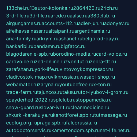
133chel.ru
13autor-kolonka.ru
2864420.ru
2rich.ru
3-d-file.ru
3d-file.ru
a-cdc.ru
aalse.ru
a380club.ru
airgungames.ru
accounts-112.ru
adler-jun.ru
adonyev.ru
alfeihavsalnassr.ru
altaipant.ru
argentinamia.ru
aria-family.ru
arkrym.ru
ashanet.ru
belgorod-day.ru
bankaribi.ru
bandamn.ru
bigfatcc.ru
blagodarenie-spb.ru
borodino-media.ru
card-voice.ru
cardvoice.ru
zed-online.ru
zvonitut.ru
zebra-tlt.ru
zarafshan.ru
york-life.ru
vintovoykompressor.ru
vladivostok-map.ru
vlknrussia.ru
wasabi-shop.ru
webamator.ru
zaryna.ru
youtubefree.ru
x-ton.ru
trade-farm.ru
tajuncos.ru
taksu.ru
tor-lyubov-i-grom.ru
spayderhed-2022.ru
splclub.ru
stoppamedia.ru
snow-guard.ru
slovar-ivrit.ru
cleanmedicine.ru
shkurki-karakulya.ru
kanotiforet.spb.ru
tutmassage.ru
ecolog.org.ru
praga.spb.ru
falcorussia.ru
autodoctorservis.ru
kamertondom.spb.ru
net-life.net.ru