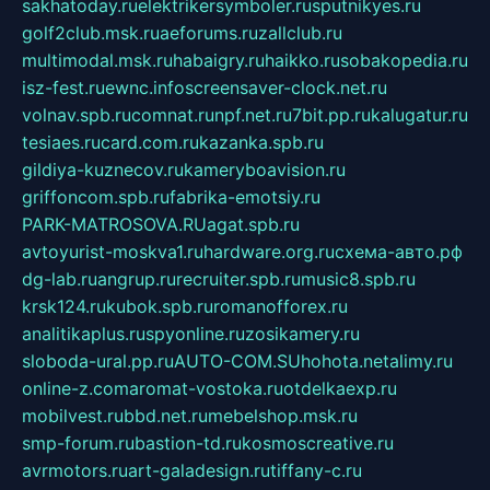
sakhatoday.ru
elektrikersymboler.ru
sputnikyes.ru
golf2club.msk.ru
aeforums.ru
zallclub.ru
multimodal.msk.ru
habaigry.ru
haikko.ru
sobakopedia.ru
isz-fest.ru
ewnc.info
screensaver-clock.net.ru
volnav.spb.ru
comnat.ru
npf.net.ru
7bit.pp.ru
kalugatur.ru
tesiaes.ru
card.com.ru
kazanka.spb.ru
gildiya-kuznecov.ru
kameryboavision.ru
griffoncom.spb.ru
fabrika-emotsiy.ru
PARK-MATROSOVA.RU
agat.spb.ru
avtoyurist-moskva1.ru
hardware.org.ru
схема-авто.рф
dg-lab.ru
angrup.ru
recruiter.spb.ru
music8.spb.ru
krsk124.ru
kubok.spb.ru
romanofforex.ru
analitikaplus.ru
spyonline.ru
zosikamery.ru
sloboda-ural.pp.ru
AUTO-COM.SU
hohota.net
alimy.ru
online-z.com
aromat-vostoka.ru
otdelkaexp.ru
mobilvest.ru
bbd.net.ru
mebelshop.msk.ru
smp-forum.ru
bastion-td.ru
kosmoscreative.ru
avrmotors.ru
art-galadesign.ru
tiffany-c.ru