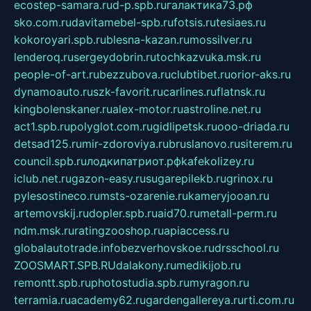
ecostep-samara.ru
d-p.spb.ru
галактика73.рф
sko.com.ru
davitamebel-spb.ru
fotsis.ru
tesiaes.ru
kokoroyari.spb.ru
blesna-kazan.ru
mossilver.ru
lenderoq.ru
sergeydobrin.ru
tochkazvuka.msk.ru
people-of-art.ru
bezzubova.ru
clubtibet.ru
orior-aks.ru
dynamoauto.ru
szk-favorit.ru
carlines.ru
flatnsk.ru
kingbolenskaner.ru
alex-motor.ru
astroline.net.ru
act1.spb.ru
polyglot.com.ru
gidlipetsk.ru
ooo-driada.ru
detsad125.ru
mir-zdoroviya.ru
bruslanovo.ru
siterem.ru
council.spb.ru
лодкипатриот.рф
kafekolizey.ru
iclub.net.ru
gazon-easy.ru
sugarepilekb.ru
grinox.ru
pylesostineco.ru
msts-ozarenie.ru
kameryjooan.ru
artemovskij.ru
dopler.spb.ru
aid70.ru
metall-perm.ru
ndm.msk.ru
ratingzooshop.ru
apiaccess.ru
globalautotrade.info
bezverhovskoe.ru
drsschool.ru
ZOOSMART.SPB.RU
dalakony.ru
medikijob.ru
remontt.spb.ru
photostudia.spb.ru
myragon.ru
terramia.ru
academy62.ru
gardengallereya.ru
rti.com.ru