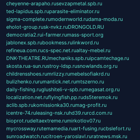
cheyenne-arapaho.ru
sevzapmetal.spb.ru
ted-lapidus.spb.ru
parasite-eliminator.ru
sigma-complete.ru
modernworld.ru
dama-moda.ru
eholot-group.ru
sk-nvkz.ru
DRONGOLD.RU
democratia2.ru
i-farmer.ru
mass-sport.org
jablonex.spb.ru
bookmess.ru
linkword.ru
refineua.com.ru
cs-spec.net.ru
altay-mebel.ru
DNK-THEATRE.RU
mechaniks.spb.ru
ipcamtechage.ru
skosta.ru
a-sun.ru
stroy-ldsp.ru
snowlands.org.ru
childrensshoes.ru
mrlizzy.ru
mebelsofiakrd.ru
bulizhenko.ru
rumantick.net.ru
mtszerno.ru
daily-fishing.ru
glushiteli-v-spb.ru
megasat.org.ru
localization.net.ru
flyingfish.pp.ru
ds5teremok.ru
aclib.spb.ru
komissionka30.ru
mag-profit.ru
icentre-74.ru
leasing-nsk.ru
hd39.ru
rcd.com.ru
bioprot.ru
deltaextreme.ru
mirkotlov07.ru
mycrossway.ru
temamedia.ru
art-fusing.ru
cbslefort.ru
sunroadwatch.ru
citroen-yaroslavl.ru
ratnews.msk.ru