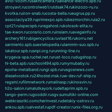
avto-vozim.ru
sakhcamera.ru
alliance-electro.spb.ru
stroyavt.ru
controlweb1.ru
tdsak74.ru
kinzozo-ru.ru
kvotka.ru
iron-snab.ru
costa-bella.ru
eugrus.pp.ru
associaciya39.ru
primexpo.spb.ru
bezmorchin.ru
ia2.ru
cpt21.ru
ispecspb.ru
regahost.ru
kolosok-elita.ru
tae-kwon.ru
consrio.com.ru
insiam.ru
avegainfo.ru
archery161.ru
bigencyclica.ru
vlast16.ru
korru.net
sarmiento.spb.su
extelopedia.ru
lammin-suo.spb.ru
iskatour.spb.ru
snpi.org.ru
running-line.ru
krygeva-spa.ru
chel.net.ru
rust-loco.ru
dugshop.ru
hl-beta.spb.ru
school494.spb.ru
mymubaby.ru
epoha-metalband.ru
ngr.spb.ru
rusgosnews.com
dieselvostok.ru
24hostel.msk.ru
w-dev.ru
f-ship.ru
regsmi.ru
filmnetwork.ru
malinasp.ru
kinosvin.ru
h2o-salon.ru
malutkayork.ru
deltaprim.spb.ru
tango-perm.ru
gooddir.ru
sgv.su
multiki-online.com
webkrasotki.com
cherinvest.ru
detskiy-ostrov.ru
ankou.spb.ru
alvesta1.ru
pdf-creator.ru
nix-files.org.ru