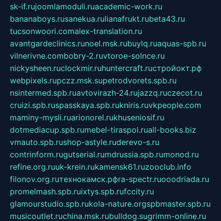
sk-if.ru
joomlamoduli.ru
academic-work.ru
bananaboys.ru
sanekua.ru
lianafrukt.ru
beta43.ru
tucsonwoori.com
alex-translation.ru
avantgardeclinics.ru
noel.msk.ru
buylq.ru
aquas-spb.ru
vilnerivne.com
bobry-2.ru
vtoroe-solnce.ru
nickysheen.ru
clockmir.ru
huntercraft.ru
стройокт.рф
webpixels.ru
pczz.msk.su
petrodvorets.spb.ru
nsintermed.spb.ru
avtovirazh-24.ru
jazzq.ru
czecot.ru
cruizi.spb.ru
spasskaya.spb.ru
kniris.ru
vkpeople.com
maminy-mysli.ru
arionorel.ru
khuseniosif.ru
dotmediacup.spb.ru
mebel-tiraspol.ru
all-books.biz
vmauto.spb.ru
shop-astyle.ru
derevo-s.ru
contrinform.ru
gutserial.ru
mdrussia.spb.ru
monod.ru
refine.org.ru
uk-krein.ru
kamensk61.ru
zooclub.info
filonov.org.ru
технокамск.рф
ra-spectr.ru
ooodriada.ru
promelmash.spb.ru
ixtys.spb.ru
fccity.ru
glamourstudio.spb.ru
kola-nature.org
spbmaster.spb.ru
musicoutlet.ru
china.msk.ru
bulldog.su
grimm-online.ru