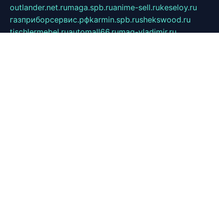
outlander.net.ru
maga.spb.ru
anime-sell.ru
keseloy.ru
газприборсервис.рф
karmin.spb.ru
shekswood.ru
tischlermebel.ru
automall66.ru
mag-vladimir.ru
yardbar.ru
kiwitour.spb.ru
indesign.com.ru
freestylemebel.ru
bany-samara.ru
rsei.ru
naidisvoyput.ru
mgsn-invest.ru
ipkamerasannce.ru
alicante-house.ru
ibelka74.ru
cozyhouse.info
vlkargalev-studio.ru
700mb.ru
figura-ufa.ru
alina-live.ru
belarusiannews.ru
womenknow.ru
dos-vniimk.ru
sega.net.ru
dv.net.ru
phenomenonsofhistory.com
telesputnik.net.ru
wall.pp.ru
pylesosroidmi.ru
gtc-clan.ru
cligs.ru
bibikazap.ru
popova.org.ru
netwhistler.spb.ru
bellvil.ru
bonzon.ru
iss-vladik.ru
defiparis.net.ru
las-gryzas.ru
amku.ru
electednews.spb.ru
feather.org.ru
spar72.ru
tankiigri.ru
dominus.com.ru
ibtree.ru
sanykool.pp.ru
unixlib.org.ru
menatep.spb.ru
gartenterrassen.ru
printeka.ru
skvozilka.com.ru
parkovka-pub.ru
lovemobi.ru
art-ru.ru