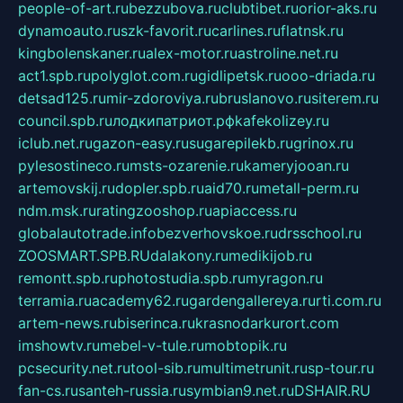
people-of-art.ru
bezzubova.ru
clubtibet.ru
orior-aks.ru
dynamoauto.ru
szk-favorit.ru
carlines.ru
flatnsk.ru
kingbolenskaner.ru
alex-motor.ru
astroline.net.ru
act1.spb.ru
polyglot.com.ru
gidlipetsk.ru
ooo-driada.ru
detsad125.ru
mir-zdoroviya.ru
bruslanovo.ru
siterem.ru
council.spb.ru
лодкипатриот.рф
kafekolizey.ru
iclub.net.ru
gazon-easy.ru
sugarepilekb.ru
grinox.ru
pylesostineco.ru
msts-ozarenie.ru
kameryjooan.ru
artemovskij.ru
dopler.spb.ru
aid70.ru
metall-perm.ru
ndm.msk.ru
ratingzooshop.ru
apiaccess.ru
globalautotrade.info
bezverhovskoe.ru
drsschool.ru
ZOOSMART.SPB.RU
dalakony.ru
medikijob.ru
remontt.spb.ru
photostudia.spb.ru
myragon.ru
terramia.ru
academy62.ru
gardengallereya.ru
rti.com.ru
artem-news.ru
biserinca.ru
krasnodarkurort.com
imshowtv.ru
mebel-v-tule.ru
mobtopik.ru
pcsecurity.net.ru
tool-sib.ru
multimetrunit.ru
sp-tour.ru
fan-cs.ru
santeh-russia.ru
symbian9.net.ru
DSHAIR.RU