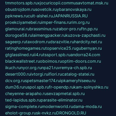
tmmotors.spb.ru
xjocuricopii.com
musavtomat.msk.ru
obustrojdom.ru
sovetcik.ru
ybaranovskaya.ru
ppknews.ru
cult-alshei.ru
JAPANRUSSIA.RU
proekciyamebel.ru
imper-finans.ru
rim.org.ru
glamourai.ru
brassminus.ru
zabor-pro.ru
ftn.pp.ru
dorogoe58.ru
laimengpacker.ru
kuzova-zapchasti.ru
sageerp.ru
taxodrom.ru
dsrazvitie.ru
hardcity.net.ru
ratinghomegames.ru
topservice25.ru
gubernyan.ru
gtglasslined.ru
ii4.ru
tssport.spb.ru
andorra24.com
blackwallstreet.ru
oboimos.ru
optim-doors.com.ru
ikuch.ru
nycr.org.ru
npa21.ru
vremya-ch.spb.ru
desert000.ru
ivtorgi.ru
ifiori.ru
catalog-statei.ru
dcv.org.ru
spetsmaster174.ru
ipkameryhiseeu.ru
dum26.ru
ruspol.spb.ru
fr-opendp.ru
kam-solnyshko.ru
cheyenne-arapaho.ru
sevzapmetal.spb.ru
ted-lapidus.spb.ru
parasite-eliminator.ru
sigma-complete.ru
modernworld.ru
dama-moda.ru
eholot-group.ru
sk-nvkz.ru
DRONGOLD.RU