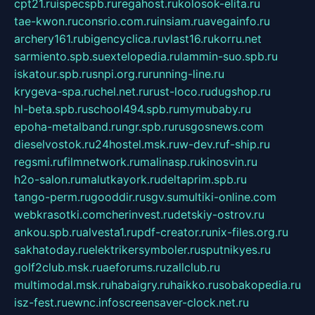
cpt21.ru
ispecspb.ru
regahost.ru
kolosok-elita.ru
tae-kwon.ru
consrio.com.ru
insiam.ru
avegainfo.ru
archery161.ru
bigencyclica.ru
vlast16.ru
korru.net
sarmiento.spb.su
extelopedia.ru
lammin-suo.spb.ru
iskatour.spb.ru
snpi.org.ru
running-line.ru
krygeva-spa.ru
chel.net.ru
rust-loco.ru
dugshop.ru
hl-beta.spb.ru
school494.spb.ru
mymubaby.ru
epoha-metalband.ru
ngr.spb.ru
rusgosnews.com
dieselvostok.ru
24hostel.msk.ru
w-dev.ru
f-ship.ru
regsmi.ru
filmnetwork.ru
malinasp.ru
kinosvin.ru
h2o-salon.ru
malutkayork.ru
deltaprim.spb.ru
tango-perm.ru
gooddir.ru
sgv.su
multiki-online.com
webkrasotki.com
cherinvest.ru
detskiy-ostrov.ru
ankou.spb.ru
alvesta1.ru
pdf-creator.ru
nix-files.org.ru
sakhatoday.ru
elektrikersymboler.ru
sputnikyes.ru
golf2club.msk.ru
aeforums.ru
zallclub.ru
multimodal.msk.ru
habaigry.ru
haikko.ru
sobakopedia.ru
isz-fest.ru
ewnc.info
screensaver-clock.net.ru