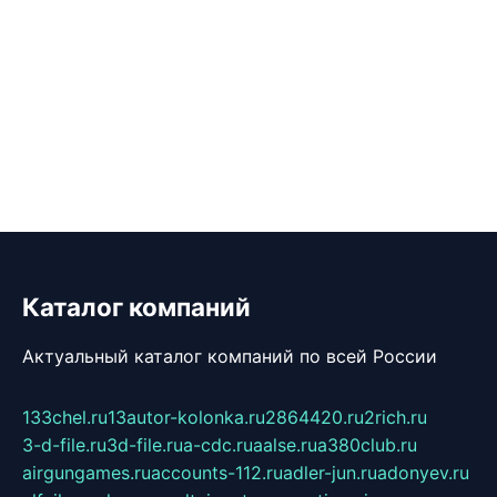
Каталог компаний
Актуальный каталог компаний по всей России
133chel.ru
13autor-kolonka.ru
2864420.ru
2rich.ru
3-d-file.ru
3d-file.ru
a-cdc.ru
aalse.ru
a380club.ru
airgungames.ru
accounts-112.ru
adler-jun.ru
adonyev.ru