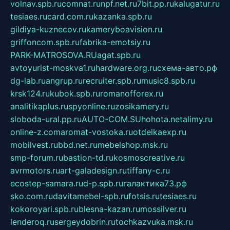
volnav.spb.ru
comnat.ru
npf.net.ru
7bit.pp.ru
kalugatur.ru
tesiaes.ru
card.com.ru
kazanka.spb.ru
gildiya-kuznecov.ru
kameryboavision.ru
griffoncom.spb.ru
fabrika-emotsiy.ru
PARK-MATROSOVA.RU
agat.spb.ru
avtoyurist-moskva1.ru
hardware.org.ru
схема-авто.рф
dg-lab.ru
angrup.ru
recruiter.spb.ru
music8.spb.ru
krsk124.ru
kubok.spb.ru
romanofforex.ru
analitikaplus.ru
spyonline.ru
zosikamery.ru
sloboda-ural.pp.ru
AUTO-COM.SU
hohota.net
alimy.ru
online-z.com
aromat-vostoka.ru
otdelkaexp.ru
mobilvest.ru
bbd.net.ru
mebelshop.msk.ru
smp-forum.ru
bastion-td.ru
kosmoscreative.ru
avrmotors.ru
art-galadesign.ru
tiffany-c.ru
ecostep-samara.ru
d-p.spb.ru
галактика73.рф
sko.com.ru
davitamebel-spb.ru
fotsis.ru
tesiaes.ru
kokoroyari.spb.ru
blesna-kazan.ru
mossilver.ru
lenderoq.ru
sergeydobrin.ru
tochkazvuka.msk.ru