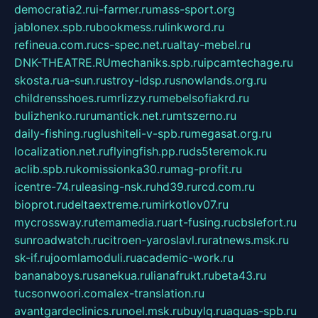
democratia2.ru
i-farmer.ru
mass-sport.org
jablonex.spb.ru
bookmess.ru
linkword.ru
refineua.com.ru
cs-spec.net.ru
altay-mebel.ru
DNK-THEATRE.RU
mechaniks.spb.ru
ipcamtechage.ru
skosta.ru
a-sun.ru
stroy-ldsp.ru
snowlands.org.ru
childrensshoes.ru
mrlizzy.ru
mebelsofiakrd.ru
bulizhenko.ru
rumantick.net.ru
mtszerno.ru
daily-fishing.ru
glushiteli-v-spb.ru
megasat.org.ru
localization.net.ru
flyingfish.pp.ru
ds5teremok.ru
aclib.spb.ru
komissionka30.ru
mag-profit.ru
icentre-74.ru
leasing-nsk.ru
hd39.ru
rcd.com.ru
bioprot.ru
deltaextreme.ru
mirkotlov07.ru
mycrossway.ru
temamedia.ru
art-fusing.ru
cbslefort.ru
sunroadwatch.ru
citroen-yaroslavl.ru
ratnews.msk.ru
sk-if.ru
joomlamoduli.ru
academic-work.ru
bananaboys.ru
sanekua.ru
lianafrukt.ru
beta43.ru
tucsonwoori.com
alex-translation.ru
avantgardeclinics.ru
noel.msk.ru
buylq.ru
aquas-spb.ru