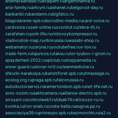
alfeihavsalnassr.ru
altaipant.ru
argentinamia.ru
aria-family.ru
arkrym.ru
ashanet.ru
belgorod-day.ru
bankaribi.ru
bandamn.ru
bigfatcc.ru
blagodarenie-spb.ru
borodino-media.ru
card-voice.ru
cardvoice.ru
zed-online.ru
zvonitut.ru
zebra-tlt.ru
zarafshan.ru
york-life.ru
vintovoykompressor.ru
vladivostok-map.ru
vlknrussia.ru
wasabi-shop.ru
webamator.ru
zaryna.ru
youtubefree.ru
x-ton.ru
trade-farm.ru
tajuncos.ru
taksu.ru
tor-lyubov-i-grom.ru
spayderhed-2022.ru
splclub.ru
stoppamedia.ru
snow-guard.ru
slovar-ivrit.ru
cleanmedicine.ru
shkurki-karakulya.ru
kanotiforet.spb.ru
tutmassage.ru
ecolog.org.ru
praga.spb.ru
falcorussia.ru
autodoctorservis.ru
kamertondom.spb.ru
net-life.net.ru
avto-vozim.ru
sakhcamera.ru
alliance-electro.spb.ru
stroyavt.ru
controlweb1.ru
tdsak74.ru
kinzozo-ru.ru
kvotka.ru
iron-snab.ru
costa-bella.ru
eugrus.pp.ru
associaciya39.ru
primexpo.spb.ru
bezmorchin.ru
ia2.ru