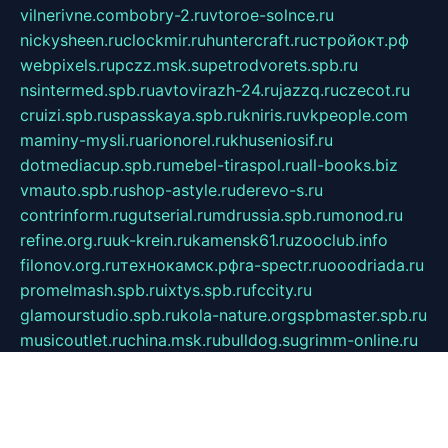
vilnerivne.com
bobry-2.ru
vtoroe-solnce.ru
nickysheen.ru
clockmir.ru
huntercraft.ru
стройокт.рф
webpixels.ru
pczz.msk.su
petrodvorets.spb.ru
nsintermed.spb.ru
avtovirazh-24.ru
jazzq.ru
czecot.ru
cruizi.spb.ru
spasskaya.spb.ru
kniris.ru
vkpeople.com
maminy-mysli.ru
arionorel.ru
khuseniosif.ru
dotmediacup.spb.ru
mebel-tiraspol.ru
all-books.biz
vmauto.spb.ru
shop-astyle.ru
derevo-s.ru
contrinform.ru
gutserial.ru
mdrussia.spb.ru
monod.ru
refine.org.ru
uk-krein.ru
kamensk61.ru
zooclub.info
filonov.org.ru
технокамск.рф
ra-spectr.ru
ooodriada.ru
promelmash.spb.ru
ixtys.spb.ru
fccity.ru
glamourstudio.spb.ru
kola-nature.org
spbmaster.spb.ru
musicoutlet.ru
china.msk.ru
bulldog.su
grimm-online.ru
outlander.net.ru
maga.spb.ru
anime-sell.ru
keseloy.ru
газприборсервис.рф
karmin.spb.ru
shekswood.ru
tischlermebel.ru
automall66.ru
mag-vladimir.ru
yardbar.ru
kiwitour.spb.ru
indesign.com.ru