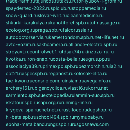
trade-farm.ru
tajuncos.ru
taksu.ru
tor-lyubov-i-grom.ru
spayderhed-2022.ru
splclub.ru
stoppamedia.ru
snow-guard.ru
slovar-ivrit.ru
cleanmedicine.ru
shkurki-karakulya.ru
kanotiforet.spb.ru
tutmassage.ru
ecolog.org.ru
praga.spb.ru
falcorussia.ru
autodoctorservis.ru
kamertondom.spb.ru
net-life.net.ru
avto-vozim.ru
sakhcamera.ru
alliance-electro.spb.ru
stroyavt.ru
controlweb1.ru
tdsak74.ru
kinzozo-ru.ru
kvotka.ru
iron-snab.ru
costa-bella.ru
eugrus.pp.ru
associaciya39.ru
primexpo.spb.ru
bezmorchin.ru
ia2.ru
cpt21.ru
ispecspb.ru
regahost.ru
kolosok-elita.ru
tae-kwon.ru
consrio.com.ru
insiam.ru
avegainfo.ru
archery161.ru
bigencyclica.ru
vlast16.ru
korru.net
sarmiento.spb.su
extelopedia.ru
lammin-suo.spb.ru
iskatour.spb.ru
snpi.org.ru
running-line.ru
krygeva-spa.ru
chel.net.ru
rust-loco.ru
dugshop.ru
hl-beta.spb.ru
school494.spb.ru
mymubaby.ru
epoha-metalband.ru
ngr.spb.ru
rusgosnews.com