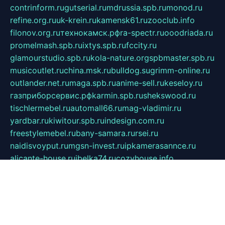
contrinform.ru
gutserial.ru
mdrussia.spb.ru
monod.ru
refine.org.ru
uk-krein.ru
kamensk61.ru
zooclub.info
filonov.org.ru
технокамск.рф
ra-spectr.ru
ooodriada.ru
promelmash.spb.ru
ixtys.spb.ru
fccity.ru
glamourstudio.spb.ru
kola-nature.org
spbmaster.spb.ru
musicoutlet.ru
china.msk.ru
bulldog.su
grimm-online.ru
outlander.net.ru
maga.spb.ru
anime-sell.ru
keseloy.ru
газприборсервис.рф
karmin.spb.ru
shekswood.ru
tischlermebel.ru
automall66.ru
mag-vladimir.ru
yardbar.ru
kiwitour.spb.ru
indesign.com.ru
freestylemebel.ru
bany-samara.ru
rsei.ru
naidisvoyput.ru
mgsn-invest.ru
ipkamerasannce.ru
alicante-house.ru
ibelka74.ru
cozyhouse.info
vlkargalev-studio.ru
700mb.ru
figura-ufa.ru
alina-live.ru
belarusiannews.ru
womenknow.ru
dos-vniimk.ru
sega.net.ru
dv.net.ru
phenomenonsofhistory.com
telesputnik.net.ru
wall.pp.ru
pylesosroidmi.ru
gtc-clan.ru
cligs.ru
bibikazap.ru
popova.org.ru