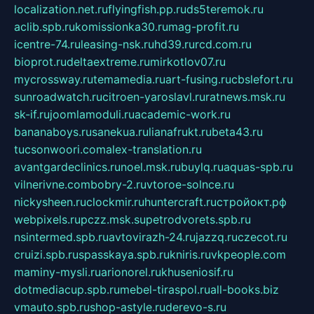
localization.net.ru
flyingfish.pp.ru
ds5teremok.ru
aclib.spb.ru
komissionka30.ru
mag-profit.ru
icentre-74.ru
leasing-nsk.ru
hd39.ru
rcd.com.ru
bioprot.ru
deltaextreme.ru
mirkotlov07.ru
mycrossway.ru
temamedia.ru
art-fusing.ru
cbslefort.ru
sunroadwatch.ru
citroen-yaroslavl.ru
ratnews.msk.ru
sk-if.ru
joomlamoduli.ru
academic-work.ru
bananaboys.ru
sanekua.ru
lianafrukt.ru
beta43.ru
tucsonwoori.com
alex-translation.ru
avantgardeclinics.ru
noel.msk.ru
buylq.ru
aquas-spb.ru
vilnerivne.com
bobry-2.ru
vtoroe-solnce.ru
nickysheen.ru
clockmir.ru
huntercraft.ru
стройокт.рф
webpixels.ru
pczz.msk.su
petrodvorets.spb.ru
nsintermed.spb.ru
avtovirazh-24.ru
jazzq.ru
czecot.ru
cruizi.spb.ru
spasskaya.spb.ru
kniris.ru
vkpeople.com
maminy-mysli.ru
arionorel.ru
khuseniosif.ru
dotmediacup.spb.ru
mebel-tiraspol.ru
all-books.biz
vmauto.spb.ru
shop-astyle.ru
derevo-s.ru