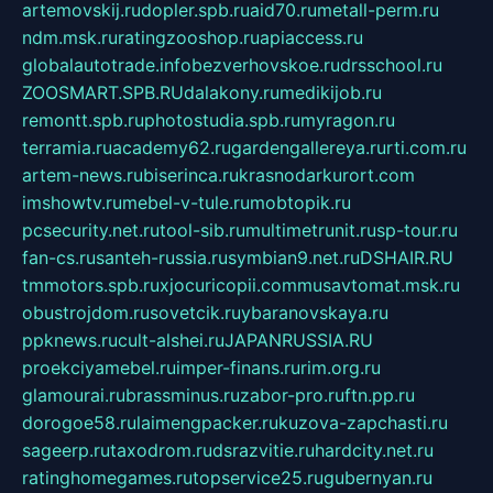
artemovskij.ru
dopler.spb.ru
aid70.ru
metall-perm.ru
ndm.msk.ru
ratingzooshop.ru
apiaccess.ru
globalautotrade.info
bezverhovskoe.ru
drsschool.ru
ZOOSMART.SPB.RU
dalakony.ru
medikijob.ru
remontt.spb.ru
photostudia.spb.ru
myragon.ru
terramia.ru
academy62.ru
gardengallereya.ru
rti.com.ru
artem-news.ru
biserinca.ru
krasnodarkurort.com
imshowtv.ru
mebel-v-tule.ru
mobtopik.ru
pcsecurity.net.ru
tool-sib.ru
multimetrunit.ru
sp-tour.ru
fan-cs.ru
santeh-russia.ru
symbian9.net.ru
DSHAIR.RU
tmmotors.spb.ru
xjocuricopii.com
musavtomat.msk.ru
obustrojdom.ru
sovetcik.ru
ybaranovskaya.ru
ppknews.ru
cult-alshei.ru
JAPANRUSSIA.RU
proekciyamebel.ru
imper-finans.ru
rim.org.ru
glamourai.ru
brassminus.ru
zabor-pro.ru
ftn.pp.ru
dorogoe58.ru
laimengpacker.ru
kuzova-zapchasti.ru
sageerp.ru
taxodrom.ru
dsrazvitie.ru
hardcity.net.ru
ratinghomegames.ru
topservice25.ru
gubernyan.ru