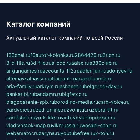
Каталог компаний
Актуальный каталог компаний по всей России
133chel.ru
13autor-kolonka.ru
2864420.ru
2rich.ru
3-d-file.ru
3d-file.ru
a-cdc.ru
aalse.ru
a380club.ru
airgungames.ru
accounts-112.ru
adler-jun.ru
adonyev.ru
alfeihavsalnassr.ru
altaipant.ru
argentinamia.ru
aria-family.ru
arkrym.ru
ashanet.ru
belgorod-day.ru
bankaribi.ru
bandamn.ru
bigfatcc.ru
blagodarenie-spb.ru
borodino-media.ru
card-voice.ru
cardvoice.ru
zed-online.ru
zvonitut.ru
zebra-tlt.ru
zarafshan.ru
york-life.ru
vintovoykompressor.ru
vladivostok-map.ru
vlknrussia.ru
wasabi-shop.ru
webamator.ru
zaryna.ru
youtubefree.ru
x-ton.ru