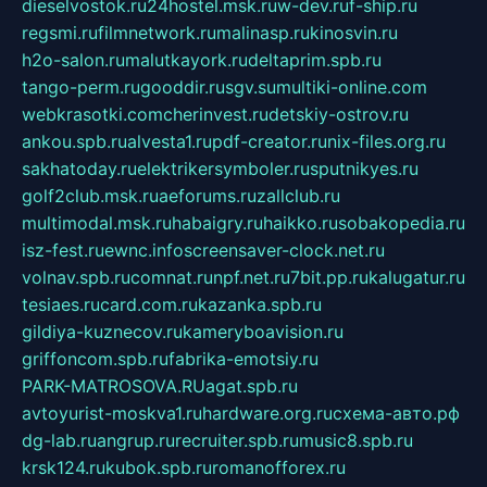
dieselvostok.ru
24hostel.msk.ru
w-dev.ru
f-ship.ru
regsmi.ru
filmnetwork.ru
malinasp.ru
kinosvin.ru
h2o-salon.ru
malutkayork.ru
deltaprim.spb.ru
tango-perm.ru
gooddir.ru
sgv.su
multiki-online.com
webkrasotki.com
cherinvest.ru
detskiy-ostrov.ru
ankou.spb.ru
alvesta1.ru
pdf-creator.ru
nix-files.org.ru
sakhatoday.ru
elektrikersymboler.ru
sputnikyes.ru
golf2club.msk.ru
aeforums.ru
zallclub.ru
multimodal.msk.ru
habaigry.ru
haikko.ru
sobakopedia.ru
isz-fest.ru
ewnc.info
screensaver-clock.net.ru
volnav.spb.ru
comnat.ru
npf.net.ru
7bit.pp.ru
kalugatur.ru
tesiaes.ru
card.com.ru
kazanka.spb.ru
gildiya-kuznecov.ru
kameryboavision.ru
griffoncom.spb.ru
fabrika-emotsiy.ru
PARK-MATROSOVA.RU
agat.spb.ru
avtoyurist-moskva1.ru
hardware.org.ru
схема-авто.рф
dg-lab.ru
angrup.ru
recruiter.spb.ru
music8.spb.ru
krsk124.ru
kubok.spb.ru
romanofforex.ru