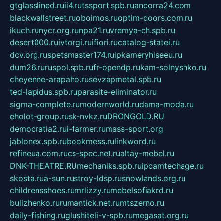
gtglasslined.ru
ii4.ru
tssport.spb.ru
andorra24.com
blackwallstreet.ru
oboimos.ru
optim-doors.com.ru
ikuch.ru
nycr.org.ru
npa21.ru
vremya-ch.spb.ru
desert000.ru
ivtorgi.ru
ifiori.ru
catalog-statei.ru
dcv.org.ru
spetsmaster174.ru
ipkameryhiseeu.ru
dum26.ru
ruspol.spb.ru
fr-opendp.ru
kam-solnyshko.ru
cheyenne-arapaho.ru
sevzapmetal.spb.ru
ted-lapidus.spb.ru
parasite-eliminator.ru
sigma-complete.ru
modernworld.ru
dama-moda.ru
eholot-group.ru
sk-nvkz.ru
DRONGOLD.RU
democratia2.ru
i-farmer.ru
mass-sport.org
jablonex.spb.ru
bookmess.ru
linkword.ru
refineua.com.ru
cs-spec.net.ru
altay-mebel.ru
DNK-THEATRE.RU
mechaniks.spb.ru
ipcamtechage.ru
skosta.ru
a-sun.ru
stroy-ldsp.ru
snowlands.org.ru
childrensshoes.ru
mrlizzy.ru
mebelsofiakrd.ru
bulizhenko.ru
rumantick.net.ru
mtszerno.ru
daily-fishing.ru
glushiteli-v-spb.ru
megasat.org.ru