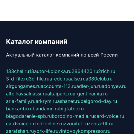
Каталог компаний
Актуальный каталог компаний по всей России
133chel.ru
13autor-kolonka.ru
2864420.ru
2rich.ru
3-d-file.ru
3d-file.ru
a-cdc.ru
aalse.ru
a380club.ru
airgungames.ru
accounts-112.ru
adler-jun.ru
adonyev.ru
alfeihavsalnassr.ru
altaipant.ru
argentinamia.ru
aria-family.ru
arkrym.ru
ashanet.ru
belgorod-day.ru
bankaribi.ru
bandamn.ru
bigfatcc.ru
blagodarenie-spb.ru
borodino-media.ru
card-voice.ru
cardvoice.ru
zed-online.ru
zvonitut.ru
zebra-tlt.ru
zarafshan.ru
york-life.ru
vintovoykompressor.ru