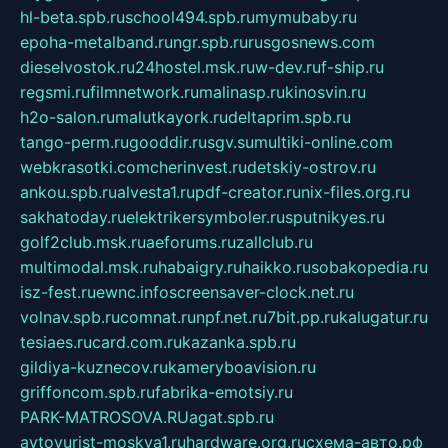
hl-beta.spb.ru
school494.spb.ru
mymubaby.ru
epoha-metalband.ru
ngr.spb.ru
rusgosnews.com
dieselvostok.ru
24hostel.msk.ru
w-dev.ru
f-ship.ru
regsmi.ru
filmnetwork.ru
malinasp.ru
kinosvin.ru
h2o-salon.ru
malutkayork.ru
deltaprim.spb.ru
tango-perm.ru
gooddir.ru
sgv.su
multiki-online.com
webkrasotki.com
cherinvest.ru
detskiy-ostrov.ru
ankou.spb.ru
alvesta1.ru
pdf-creator.ru
nix-files.org.ru
sakhatoday.ru
elektrikersymboler.ru
sputnikyes.ru
golf2club.msk.ru
aeforums.ru
zallclub.ru
multimodal.msk.ru
habaigry.ru
haikko.ru
sobakopedia.ru
isz-fest.ru
ewnc.info
screensaver-clock.net.ru
volnav.spb.ru
comnat.ru
npf.net.ru
7bit.pp.ru
kalugatur.ru
tesiaes.ru
card.com.ru
kazanka.spb.ru
gildiya-kuznecov.ru
kameryboavision.ru
griffoncom.spb.ru
fabrika-emotsiy.ru
PARK-MATROSOVA.RU
agat.spb.ru
avtoyurist-moskva1.ru
hardware.org.ru
схема-авто.рф