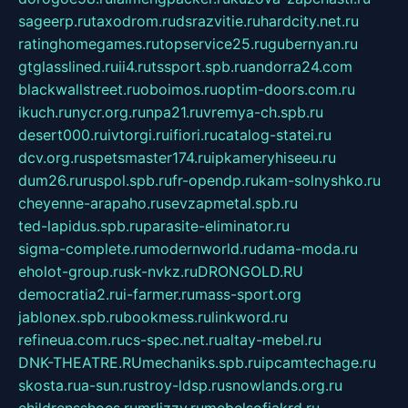
sageerp.ru
taxodrom.ru
dsrazvitie.ru
hardcity.net.ru
ratinghomegames.ru
topservice25.ru
gubernyan.ru
gtglasslined.ru
ii4.ru
tssport.spb.ru
andorra24.com
blackwallstreet.ru
oboimos.ru
optim-doors.com.ru
ikuch.ru
nycr.org.ru
npa21.ru
vremya-ch.spb.ru
desert000.ru
ivtorgi.ru
ifiori.ru
catalog-statei.ru
dcv.org.ru
spetsmaster174.ru
ipkameryhiseeu.ru
dum26.ru
ruspol.spb.ru
fr-opendp.ru
kam-solnyshko.ru
cheyenne-arapaho.ru
sevzapmetal.spb.ru
ted-lapidus.spb.ru
parasite-eliminator.ru
sigma-complete.ru
modernworld.ru
dama-moda.ru
eholot-group.ru
sk-nvkz.ru
DRONGOLD.RU
democratia2.ru
i-farmer.ru
mass-sport.org
jablonex.spb.ru
bookmess.ru
linkword.ru
refineua.com.ru
cs-spec.net.ru
altay-mebel.ru
DNK-THEATRE.RU
mechaniks.spb.ru
ipcamtechage.ru
skosta.ru
a-sun.ru
stroy-ldsp.ru
snowlands.org.ru