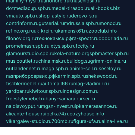
maminy-mysli.ru
arionorel.ru
khuseniosif.ru
dotmediacup.spb.ru
mebel-tiraspol.ru
all-books.biz
vmauto.spb.ru
shop-astyle.ru
derevo-s.ru
contrinform.ru
gutserial.ru
mdrussia.spb.ru
monod.ru
refine.org.ru
uk-krein.ru
kamensk61.ru
zooclub.info
filonov.org.ru
технокамск.рф
ra-spectr.ru
ooodriada.ru
promelmash.spb.ru
ixtys.spb.ru
fccity.ru
glamourstudio.spb.ru
kola-nature.org
spbmaster.spb.ru
musicoutlet.ru
china.msk.ru
bulldog.su
grimm-online.ru
outlander.net.ru
maga.spb.ru
anime-sell.ru
keseloy.ru
газприборсервис.рф
karmin.spb.ru
shekswood.ru
tischlermebel.ru
automall66.ru
mag-vladimir.ru
yardbar.ru
kiwitour.spb.ru
indesign.com.ru
freestylemebel.ru
bany-samara.ru
rsei.ru
naidisvoyput.ru
mgsn-invest.ru
ipkamerasannce.ru
alicante-house.ru
ibelka74.ru
cozyhouse.info
vlkargalev-studio.ru
700mb.ru
figura-ufa.ru
alina-live.ru
belarusiannews.ru
womenknow.ru
dos-vniimk.ru