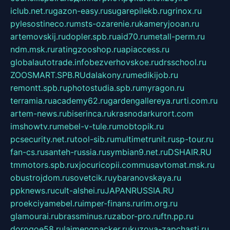
iclub.net.ru
gazon-easy.ru
sugarepilekb.ru
grinox.ru
pylesostineco.ru
msts-ozarenie.ru
kameryjooan.ru
artemovskij.ru
dopler.spb.ru
aid70.ru
metall-perm.ru
ndm.msk.ru
ratingzooshop.ru
apiaccess.ru
globalautotrade.info
bezverhovskoe.ru
drsschool.ru
ZOOSMART.SPB.RU
dalakony.ru
medikijob.ru
remontt.spb.ru
photostudia.spb.ru
myragon.ru
terramia.ru
academy62.ru
gardengallereya.ru
rti.com.ru
artem-news.ru
biserinca.ru
krasnodarkurort.com
imshowtv.ru
mebel-v-tule.ru
mobtopik.ru
pcsecurity.net.ru
tool-sib.ru
multimetrunit.ru
sp-tour.ru
fan-cs.ru
santeh-russia.ru
symbian9.net.ru
DSHAIR.RU
tmmotors.spb.ru
xjocuricopii.com
musavtomat.msk.ru
obustrojdom.ru
sovetcik.ru
ybaranovskaya.ru
ppknews.ru
cult-alshei.ru
JAPANRUSSIA.RU
proekciyamebel.ru
imper-finans.ru
rim.org.ru
glamourai.ru
brassminus.ru
zabor-pro.ru
ftn.pp.ru
dorogoe58.ru
laimengpacker.ru
kuzova-zapchasti.ru