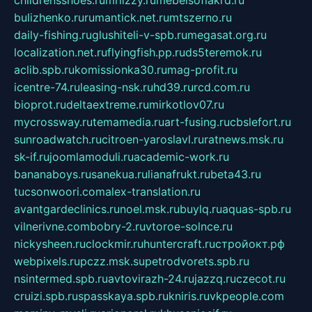
childrensshoes.ru
mrlizzy.ru
mebelsofiakrd.ru
bulizhenko.ru
rumantick.net.ru
mtszerno.ru
daily-fishing.ru
glushiteli-v-spb.ru
megasat.org.ru
localization.net.ru
flyingfish.pp.ru
ds5teremok.ru
aclib.spb.ru
komissionka30.ru
mag-profit.ru
icentre-74.ru
leasing-nsk.ru
hd39.ru
rcd.com.ru
bioprot.ru
deltaextreme.ru
mirkotlov07.ru
mycrossway.ru
temamedia.ru
art-fusing.ru
cbslefort.ru
sunroadwatch.ru
citroen-yaroslavl.ru
ratnews.msk.ru
sk-if.ru
joomlamoduli.ru
academic-work.ru
bananaboys.ru
sanekua.ru
lianafrukt.ru
beta43.ru
tucsonwoori.com
alex-translation.ru
avantgardeclinics.ru
noel.msk.ru
buylq.ru
aquas-spb.ru
vilnerivne.com
bobry-2.ru
vtoroe-solnce.ru
nickysheen.ru
clockmir.ru
huntercraft.ru
стройокт.рф
webpixels.ru
pczz.msk.su
petrodvorets.spb.ru
nsintermed.spb.ru
avtovirazh-24.ru
jazzq.ru
czecot.ru
cruizi.spb.ru
spasskaya.spb.ru
kniris.ru
vkpeople.com