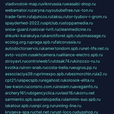
vladivostok-map.ru
vlknrussia.ru
wasabi-shop.ru
webamator.ru
zaryna.ru
youtubefree.ru
x-ton.ru
trade-farm.ru
tajuncos.ru
taksu.ru
tor-lyubov-i-grom.ru
spayderhed-2022.ru
splclub.ru
stoppamedia.ru
snow-guard.ru
slovar-ivrit.ru
cleanmedicine.ru
shkurki-karakulya.ru
kanotiforet.spb.ru
tutmassage.ru
ecolog.org.ru
praga.spb.ru
falcorussia.ru
autodoctorservis.ru
kamertondom.spb.ru
net-life.net.ru
avto-vozim.ru
sakhcamera.ru
alliance-electro.spb.ru
stroyavt.ru
controlweb1.ru
tdsak74.ru
kinzozo-ru.ru
kvotka.ru
iron-snab.ru
costa-bella.ru
eugrus.pp.ru
associaciya39.ru
primexpo.spb.ru
bezmorchin.ru
ia2.ru
cpt21.ru
ispecspb.ru
regahost.ru
kolosok-elita.ru
tae-kwon.ru
consrio.com.ru
insiam.ru
avegainfo.ru
archery161.ru
bigencyclica.ru
vlast16.ru
korru.net
sarmiento.spb.su
extelopedia.ru
lammin-suo.spb.ru
iskatour.spb.ru
snpi.org.ru
running-line.ru
krygeva-spa.ru
chel.net.ru
rust-loco.ru
dugshop.ru