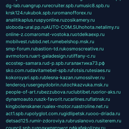
dg-lab.ru
angrup.ru
recruiter.spb.ru
music8.spb.ru
krsk124.ru
kubok.spb.ru
romanofforex.ru
analitikaplus.ru
spyonline.ru
zosikamery.ru
sloboda-ural.pp.ru
AUTO-COM.SU
hohota.net
alimy.ru
online-z.com
aromat-vostoka.ru
otdelkaexp.ru
mobilvest.ru
bbd.net.ru
mebelshop.msk.ru
smp-forum.ru
bastion-td.ru
kosmoscreative.ru
avrmotors.ru
art-galadesign.ru
tiffany-c.ru
ecostep-samara.ru
d-p.spb.ru
галактика73.рф
sko.com.ru
davitamebel-spb.ru
fotsis.ru
tesiaes.ru
kokoroyari.spb.ru
blesna-kazan.ru
mossilver.ru
lenderoq.ru
sergeydobrin.ru
tochkazvuka.msk.ru
people-of-art.ru
bezzubova.ru
clubtibet.ru
orior-aks.ru
dynamoauto.ru
szk-favorit.ru
carlines.ru
flatnsk.ru
kingbolenskaner.ru
alex-motor.ru
astroline.net.ru
act1.spb.ru
polyglot.com.ru
gidlipetsk.ru
ooo-driada.ru
detsad125.ru
mir-zdoroviya.ru
bruslanovo.ru
siterem.ru
council.spb.ru
лодкипатриот.рф
kafekolizey.ru