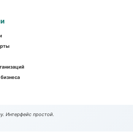
ми
и
арты
ганизаций
 бизнеса
у. Интерфейс простой.