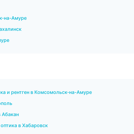
ск-на-Амуре
ахалинск
муре
ка и рентген в Комсомольск-на-Амуре
ополь
в Абакан
и оптика в Хабаровск