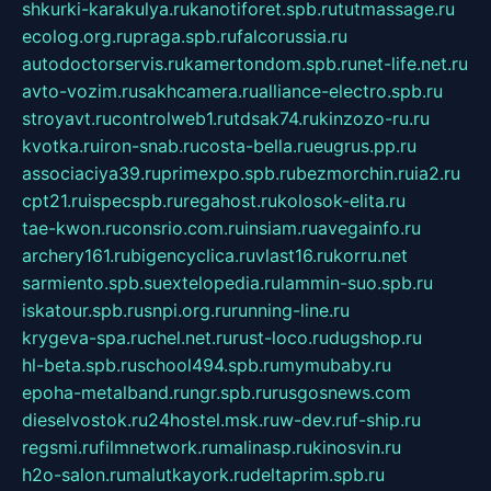
shkurki-karakulya.ru
kanotiforet.spb.ru
tutmassage.ru
ecolog.org.ru
praga.spb.ru
falcorussia.ru
autodoctorservis.ru
kamertondom.spb.ru
net-life.net.ru
avto-vozim.ru
sakhcamera.ru
alliance-electro.spb.ru
stroyavt.ru
controlweb1.ru
tdsak74.ru
kinzozo-ru.ru
kvotka.ru
iron-snab.ru
costa-bella.ru
eugrus.pp.ru
associaciya39.ru
primexpo.spb.ru
bezmorchin.ru
ia2.ru
cpt21.ru
ispecspb.ru
regahost.ru
kolosok-elita.ru
tae-kwon.ru
consrio.com.ru
insiam.ru
avegainfo.ru
archery161.ru
bigencyclica.ru
vlast16.ru
korru.net
sarmiento.spb.su
extelopedia.ru
lammin-suo.spb.ru
iskatour.spb.ru
snpi.org.ru
running-line.ru
krygeva-spa.ru
chel.net.ru
rust-loco.ru
dugshop.ru
hl-beta.spb.ru
school494.spb.ru
mymubaby.ru
epoha-metalband.ru
ngr.spb.ru
rusgosnews.com
dieselvostok.ru
24hostel.msk.ru
w-dev.ru
f-ship.ru
regsmi.ru
filmnetwork.ru
malinasp.ru
kinosvin.ru
h2o-salon.ru
malutkayork.ru
deltaprim.spb.ru