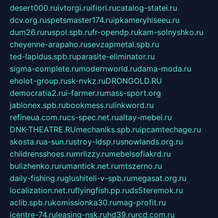
desert000.ru
ivtorgi.ru
ifiori.ru
catalog-statei.ru
dcv.org.ru
spetsmaster174.ru
ipkameryhiseeu.ru
dum26.ru
ruspol.spb.ru
fr-opendp.ru
kam-solnyshko.ru
cheyenne-arapaho.ru
sevzapmetal.spb.ru
ted-lapidus.spb.ru
parasite-eliminator.ru
sigma-complete.ru
modernworld.ru
dama-moda.ru
eholot-group.ru
sk-nvkz.ru
DRONGOLD.RU
democratia2.ru
i-farmer.ru
mass-sport.org
jablonex.spb.ru
bookmess.ru
linkword.ru
refineua.com.ru
cs-spec.net.ru
altay-mebel.ru
DNK-THEATRE.RU
mechaniks.spb.ru
ipcamtechage.ru
skosta.ru
a-sun.ru
stroy-ldsp.ru
snowlands.org.ru
childrensshoes.ru
mrlizzy.ru
mebelsofiakrd.ru
bulizhenko.ru
rumantick.net.ru
mtszerno.ru
daily-fishing.ru
glushiteli-v-spb.ru
megasat.org.ru
localization.net.ru
flyingfish.pp.ru
ds5teremok.ru
aclib.spb.ru
komissionka30.ru
mag-profit.ru
icentre-74.ru
leasing-nsk.ru
hd39.ru
rcd.com.ru