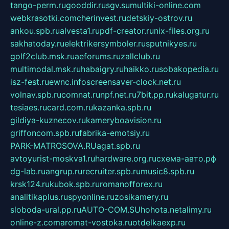
tango-perm.ru
gooddir.ru
sgv.su
multiki-online.com
webkrasotki.com
cherinvest.ru
detskiy-ostrov.ru
ankou.spb.ru
alvesta1.ru
pdf-creator.ru
nix-files.org.ru
sakhatoday.ru
elektrikersymboler.ru
sputnikyes.ru
golf2club.msk.ru
aeforums.ru
zallclub.ru
multimodal.msk.ru
habaigry.ru
haikko.ru
sobakopedia.ru
isz-fest.ru
ewnc.info
screensaver-clock.net.ru
volnav.spb.ru
comnat.ru
npf.net.ru
7bit.pp.ru
kalugatur.ru
tesiaes.ru
card.com.ru
kazanka.spb.ru
gildiya-kuznecov.ru
kameryboavision.ru
griffoncom.spb.ru
fabrika-emotsiy.ru
PARK-MATROSOVA.RU
agat.spb.ru
avtoyurist-moskva1.ru
hardware.org.ru
схема-авто.рф
dg-lab.ru
angrup.ru
recruiter.spb.ru
music8.spb.ru
krsk124.ru
kubok.spb.ru
romanofforex.ru
analitikaplus.ru
spyonline.ru
zosikamery.ru
sloboda-ural.pp.ru
AUTO-COM.SU
hohota.net
alimy.ru
online-z.com
aromat-vostoka.ru
otdelkaexp.ru