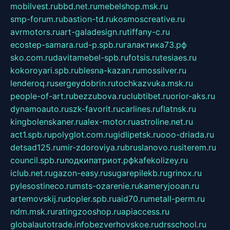
mobilvest.ru
bbd.net.ru
mebelshop.msk.ru
smp-forum.ru
bastion-td.ru
kosmoscreative.ru
avrmotors.ru
art-galadesign.ru
tiffany-c.ru
ecostep-samara.ru
d-p.spb.ru
галактика73.рф
sko.com.ru
davitamebel-spb.ru
fotsis.ru
tesiaes.ru
kokoroyari.spb.ru
blesna-kazan.ru
mossilver.ru
lenderoq.ru
sergeydobrin.ru
tochkazvuka.msk.ru
people-of-art.ru
bezzubova.ru
clubtibet.ru
orior-aks.ru
dynamoauto.ru
szk-favorit.ru
carlines.ru
flatnsk.ru
kingbolenskaner.ru
alex-motor.ru
astroline.net.ru
act1.spb.ru
polyglot.com.ru
gidlipetsk.ru
ooo-driada.ru
detsad125.ru
mir-zdoroviya.ru
bruslanovo.ru
siterem.ru
council.spb.ru
лодкипатриот.рф
kafekolizey.ru
iclub.net.ru
gazon-easy.ru
sugarepilekb.ru
grinox.ru
pylesostineco.ru
msts-ozarenie.ru
kameryjooan.ru
artemovskij.ru
dopler.spb.ru
aid70.ru
metall-perm.ru
ndm.msk.ru
ratingzooshop.ru
apiaccess.ru
globalautotrade.info
bezverhovskoe.ru
drsschool.ru