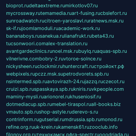
bioprot.ru
deltaextreme.ru
mirkotlov07.ru
mycrossway.ru
temamedia.ru
art-fusing.ru
cbslefort.ru
sunroadwatch.ru
citroen-yaroslavl.ru
ratnews.msk.ru
sk-if.ru
joomlamoduli.ru
academic-work.ru
bananaboys.ru
sanekua.ru
lianafrukt.ru
beta43.ru
tucsonwoori.com
alex-translation.ru
avantgardeclinics.ru
noel.msk.ru
buylq.ru
aquas-spb.ru
vilnerivne.com
bobry-2.ru
vtoroe-solnce.ru
nickysheen.ru
clockmir.ru
huntercraft.ru
стройокт.рф
webpixels.ru
pczz.msk.su
petrodvorets.spb.ru
nsintermed.spb.ru
avtovirazh-24.ru
jazzq.ru
czecot.ru
cruizi.spb.ru
spasskaya.spb.ru
kniris.ru
vkpeople.com
maminy-mysli.ru
arionorel.ru
khuseniosif.ru
dotmediacup.spb.ru
mebel-tiraspol.ru
all-books.biz
vmauto.spb.ru
shop-astyle.ru
derevo-s.ru
contrinform.ru
gutserial.ru
mdrussia.spb.ru
monod.ru
refine.org.ru
uk-krein.ru
kamensk61.ru
zooclub.info
filonov.org.ru
технокамск.рф
ra-spectr.ru
ooodriada.ru