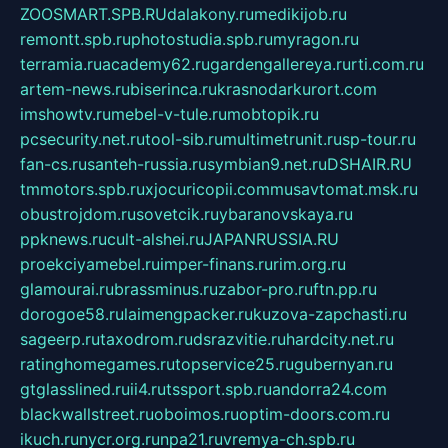
ZOOSMART.SPB.RU
dalakony.ru
medikijob.ru
remontt.spb.ru
photostudia.spb.ru
myragon.ru
terramia.ru
academy62.ru
gardengallereya.ru
rti.com.ru
artem-news.ru
biserinca.ru
krasnodarkurort.com
imshowtv.ru
mebel-v-tule.ru
mobtopik.ru
pcsecurity.net.ru
tool-sib.ru
multimetrunit.ru
sp-tour.ru
fan-cs.ru
santeh-russia.ru
symbian9.net.ru
DSHAIR.RU
tmmotors.spb.ru
xjocuricopii.com
musavtomat.msk.ru
obustrojdom.ru
sovetcik.ru
ybaranovskaya.ru
ppknews.ru
cult-alshei.ru
JAPANRUSSIA.RU
proekciyamebel.ru
imper-finans.ru
rim.org.ru
glamourai.ru
brassminus.ru
zabor-pro.ru
ftn.pp.ru
dorogoe58.ru
laimengpacker.ru
kuzova-zapchasti.ru
sageerp.ru
taxodrom.ru
dsrazvitie.ru
hardcity.net.ru
ratinghomegames.ru
topservice25.ru
gubernyan.ru
gtglasslined.ru
ii4.ru
tssport.spb.ru
andorra24.com
blackwallstreet.ru
oboimos.ru
optim-doors.com.ru
ikuch.ru
nycr.org.ru
npa21.ru
vremya-ch.spb.ru