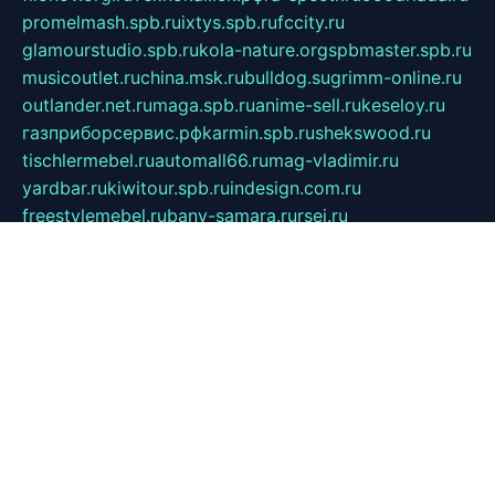
promelmash.spb.ru
ixtys.spb.ru
fccity.ru
glamourstudio.spb.ru
kola-nature.org
spbmaster.spb.ru
musicoutlet.ru
china.msk.ru
bulldog.su
grimm-online.ru
outlander.net.ru
maga.spb.ru
anime-sell.ru
keseloy.ru
газприборсервис.рф
karmin.spb.ru
shekswood.ru
tischlermebel.ru
automall66.ru
mag-vladimir.ru
yardbar.ru
kiwitour.spb.ru
indesign.com.ru
freestylemebel.ru
bany-samara.ru
rsei.ru
naidisvoyput.ru
mgsn-invest.ru
ipkamerasannce.ru
alicante-house.ru
ibelka74.ru
cozyhouse.info
vlkargalev-studio.ru
700mb.ru
figura-ufa.ru
alina-live.ru
belarusiannews.ru
womenknow.ru
dos-vniimk.ru
sega.net.ru
dv.net.ru
phenomenonsofhistory.com
telesputnik.net.ru
wall.pp.ru
pylesosroidmi.ru
gtc-clan.ru
cligs.ru
bibikazap.ru
popova.org.ru
netwhistler.spb.ru
bellvil.ru
bonzon.ru
iss-vladik.ru
defiparis.net.ru
las-gryzas.ru
amku.ru
electednews.spb.ru
feather.org.ru
spar72.ru
tankiigri.ru