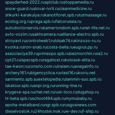
spayderhed-2022.ru
splclub.ru
stoppamedia.ru
snow-guard.ru
slovar-ivrit.ru
cleanmedicine.ru
shkurki-karakulya.ru
kanotiforet.spb.ru
tutmassage.ru
ecolog.org.ru
praga.spb.ru
falcorussia.ru
autodoctorservis.ru
kamertondom.spb.ru
net-life.net.ru
avto-vozim.ru
sakhcamera.ru
alliance-electro.spb.ru
stroyavt.ru
controlweb1.ru
tdsak74.ru
kinzozo-ru.ru
kvotka.ru
iron-snab.ru
costa-bella.ru
eugrus.pp.ru
associaciya39.ru
primexpo.spb.ru
bezmorchin.ru
ia2.ru
cpt21.ru
ispecspb.ru
regahost.ru
kolosok-elita.ru
tae-kwon.ru
consrio.com.ru
insiam.ru
avegainfo.ru
archery161.ru
bigencyclica.ru
vlast16.ru
korru.net
sarmiento.spb.su
extelopedia.ru
lammin-suo.spb.ru
iskatour.spb.ru
snpi.org.ru
running-line.ru
krygeva-spa.ru
chel.net.ru
rust-loco.ru
dugshop.ru
hl-beta.spb.ru
school494.spb.ru
mymubaby.ru
epoha-metalband.ru
ngr.spb.ru
rusgosnews.com
dieselvostok.ru
24hostel.msk.ru
w-dev.ru
f-ship.ru