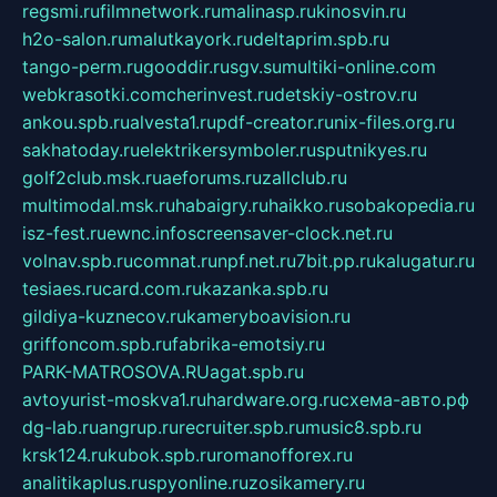
regsmi.ru
filmnetwork.ru
malinasp.ru
kinosvin.ru
h2o-salon.ru
malutkayork.ru
deltaprim.spb.ru
tango-perm.ru
gooddir.ru
sgv.su
multiki-online.com
webkrasotki.com
cherinvest.ru
detskiy-ostrov.ru
ankou.spb.ru
alvesta1.ru
pdf-creator.ru
nix-files.org.ru
sakhatoday.ru
elektrikersymboler.ru
sputnikyes.ru
golf2club.msk.ru
aeforums.ru
zallclub.ru
multimodal.msk.ru
habaigry.ru
haikko.ru
sobakopedia.ru
isz-fest.ru
ewnc.info
screensaver-clock.net.ru
volnav.spb.ru
comnat.ru
npf.net.ru
7bit.pp.ru
kalugatur.ru
tesiaes.ru
card.com.ru
kazanka.spb.ru
gildiya-kuznecov.ru
kameryboavision.ru
griffoncom.spb.ru
fabrika-emotsiy.ru
PARK-MATROSOVA.RU
agat.spb.ru
avtoyurist-moskva1.ru
hardware.org.ru
схема-авто.рф
dg-lab.ru
angrup.ru
recruiter.spb.ru
music8.spb.ru
krsk124.ru
kubok.spb.ru
romanofforex.ru
analitikaplus.ru
spyonline.ru
zosikamery.ru