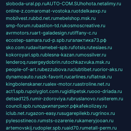
sloboda-ural.pp.ru
AUTO-COM.SU
hohota.net
alimy.ru
online-z.com
aromat-vostoka.ru
otdelkaexp.ru
mobilvest.ru
bbd.net.ru
mebelshop.msk.ru
smp-forum.ru
bastion-td.ru
kosmoscreative.ru
avrmotors.ru
art-galadesign.ru
tiffany-c.ru
ecostep-samara.ru
d-p.spb.ru
галактика73.рф
sko.com.ru
davitamebel-spb.ru
fotsis.ru
tesiaes.ru
kokoroyari.spb.ru
blesna-kazan.ru
mossilver.ru
lenderoq.ru
sergeydobrin.ru
tochkazvuka.msk.ru
people-of-art.ru
bezzubova.ru
clubtibet.ru
orior-aks.ru
dynamoauto.ru
szk-favorit.ru
carlines.ru
flatnsk.ru
kingbolenskaner.ru
alex-motor.ru
astroline.net.ru
act1.spb.ru
polyglot.com.ru
gidlipetsk.ru
ooo-driada.ru
detsad125.ru
mir-zdoroviya.ru
bruslanovo.ru
siterem.ru
council.spb.ru
лодкипатриот.рф
kafekolizey.ru
iclub.net.ru
gazon-easy.ru
sugarepilekb.ru
grinox.ru
pylesostineco.ru
msts-ozarenie.ru
kameryjooan.ru
artemovskij.ru
dopler.spb.ru
aid70.ru
metall-perm.ru