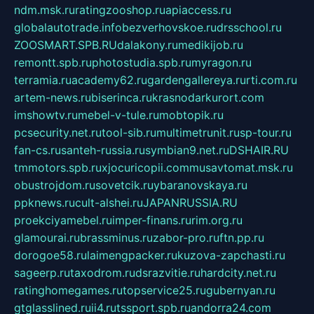
ndm.msk.ru
ratingzooshop.ru
apiaccess.ru
globalautotrade.info
bezverhovskoe.ru
drsschool.ru
ZOOSMART.SPB.RU
dalakony.ru
medikijob.ru
remontt.spb.ru
photostudia.spb.ru
myragon.ru
terramia.ru
academy62.ru
gardengallereya.ru
rti.com.ru
artem-news.ru
biserinca.ru
krasnodarkurort.com
imshowtv.ru
mebel-v-tule.ru
mobtopik.ru
pcsecurity.net.ru
tool-sib.ru
multimetrunit.ru
sp-tour.ru
fan-cs.ru
santeh-russia.ru
symbian9.net.ru
DSHAIR.RU
tmmotors.spb.ru
xjocuricopii.com
musavtomat.msk.ru
obustrojdom.ru
sovetcik.ru
ybaranovskaya.ru
ppknews.ru
cult-alshei.ru
JAPANRUSSIA.RU
proekciyamebel.ru
imper-finans.ru
rim.org.ru
glamourai.ru
brassminus.ru
zabor-pro.ru
ftn.pp.ru
dorogoe58.ru
laimengpacker.ru
kuzova-zapchasti.ru
sageerp.ru
taxodrom.ru
dsrazvitie.ru
hardcity.net.ru
ratinghomegames.ru
topservice25.ru
gubernyan.ru
gtglasslined.ru
ii4.ru
tssport.spb.ru
andorra24.com