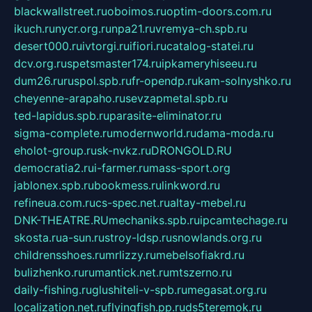
blackwallstreet.ru
oboimos.ru
optim-doors.com.ru
ikuch.ru
nycr.org.ru
npa21.ru
vremya-ch.spb.ru
desert000.ru
ivtorgi.ru
ifiori.ru
catalog-statei.ru
dcv.org.ru
spetsmaster174.ru
ipkameryhiseeu.ru
dum26.ru
ruspol.spb.ru
fr-opendp.ru
kam-solnyshko.ru
cheyenne-arapaho.ru
sevzapmetal.spb.ru
ted-lapidus.spb.ru
parasite-eliminator.ru
sigma-complete.ru
modernworld.ru
dama-moda.ru
eholot-group.ru
sk-nvkz.ru
DRONGOLD.RU
democratia2.ru
i-farmer.ru
mass-sport.org
jablonex.spb.ru
bookmess.ru
linkword.ru
refineua.com.ru
cs-spec.net.ru
altay-mebel.ru
DNK-THEATRE.RU
mechaniks.spb.ru
ipcamtechage.ru
skosta.ru
a-sun.ru
stroy-ldsp.ru
snowlands.org.ru
childrensshoes.ru
mrlizzy.ru
mebelsofiakrd.ru
bulizhenko.ru
rumantick.net.ru
mtszerno.ru
daily-fishing.ru
glushiteli-v-spb.ru
megasat.org.ru
localization.net.ru
flyingfish.pp.ru
ds5teremok.ru