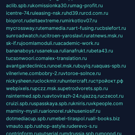
aclib.spb.ru
komissionka30.ru
mag-profit.ru
icentre-74.ru
leasing-nsk.ru
hd39.ru
rcd.com.ru
bioprot.ru
deltaextreme.ru
mirkotlov07.ru
mycrossway.ru
temamedia.ru
art-fusing.ru
cbslefort.ru
sunroadwatch.ru
citroen-yaroslavl.ru
ratnews.msk.ru
sk-if.ru
joomlamoduli.ru
academic-work.ru
bananaboys.ru
sanekua.ru
lianafrukt.ru
beta43.ru
tucsonwoori.com
alex-translation.ru
avantgardeclinics.ru
noel.msk.ru
buylq.ru
aquas-spb.ru
vilnerivne.com
bobry-2.ru
vtoroe-solnce.ru
nickysheen.ru
clockmir.ru
huntercraft.ru
стройокт.рф
webpixels.ru
pczz.msk.su
petrodvorets.spb.ru
nsintermed.spb.ru
avtovirazh-24.ru
jazzq.ru
czecot.ru
cruizi.spb.ru
spasskaya.spb.ru
kniris.ru
vkpeople.com
maminy-mysli.ru
arionorel.ru
khuseniosif.ru
dotmediacup.spb.ru
mebel-tiraspol.ru
all-books.biz
vmauto.spb.ru
shop-astyle.ru
derevo-s.ru
contrinform.ru
gutserial.ru
mdrussia.spb.ru
monod.ru