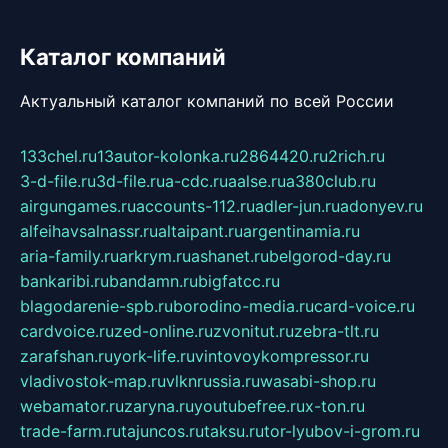
Каталог компаний
Актуальный каталог компаний по всей России
133chel.ru
13autor-kolonka.ru
2864420.ru
2rich.ru
3-d-file.ru
3d-file.ru
a-cdc.ru
aalse.ru
a380club.ru
airgungames.ru
accounts-112.ru
adler-jun.ru
adonyev.ru
alfeihavsalnassr.ru
altaipant.ru
argentinamia.ru
aria-family.ru
arkrym.ru
ashanet.ru
belgorod-day.ru
bankaribi.ru
bandamn.ru
bigfatcc.ru
blagodarenie-spb.ru
borodino-media.ru
card-voice.ru
cardvoice.ru
zed-online.ru
zvonitut.ru
zebra-tlt.ru
zarafshan.ru
york-life.ru
vintovoykompressor.ru
vladivostok-map.ru
vlknrussia.ru
wasabi-shop.ru
webamator.ru
zaryna.ru
youtubefree.ru
x-ton.ru
trade-farm.ru
tajuncos.ru
taksu.ru
tor-lyubov-i-grom.ru