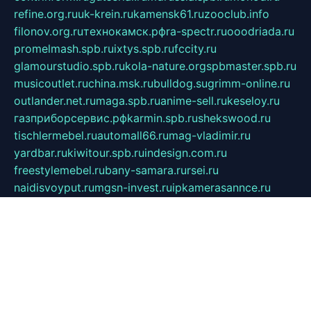
refine.org.ru
uk-krein.ru
kamensk61.ru
zooclub.info
filonov.org.ru
технокамск.рф
ra-spectr.ru
ooodriada.ru
promelmash.spb.ru
ixtys.spb.ru
fccity.ru
glamourstudio.spb.ru
kola-nature.org
spbmaster.spb.ru
musicoutlet.ru
china.msk.ru
bulldog.su
grimm-online.ru
outlander.net.ru
maga.spb.ru
anime-sell.ru
keseloy.ru
газприборсервис.рф
karmin.spb.ru
shekswood.ru
tischlermebel.ru
automall66.ru
mag-vladimir.ru
yardbar.ru
kiwitour.spb.ru
indesign.com.ru
freestylemebel.ru
bany-samara.ru
rsei.ru
naidisvoyput.ru
mgsn-invest.ru
ipkamerasannce.ru
alicante-house.ru
ibelka74.ru
cozyhouse.info
vlkargalev-studio.ru
700mb.ru
figura-ufa.ru
alina-live.ru
belarusiannews.ru
womenknow.ru
dos-vniimk.ru
sega.net.ru
dv.net.ru
phenomenonsofhistory.com
telesputnik.net.ru
wall.pp.ru
pylesosroidmi.ru
gtc-clan.ru
cligs.ru
bibikazap.ru
popova.org.ru
netwhistler.spb.ru
bellvil.ru
bonzon.ru
iss-vladik.ru