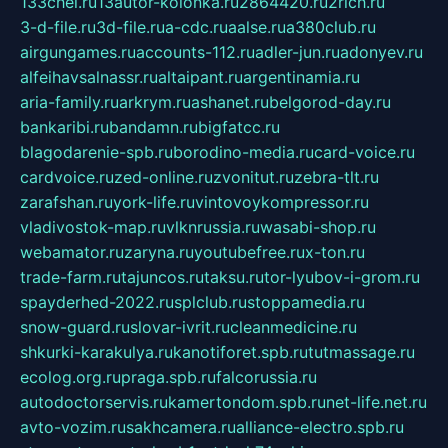
133chel.ru
13autor-kolonka.ru
2864420.ru
2rich.ru
3-d-file.ru
3d-file.ru
a-cdc.ru
aalse.ru
a380club.ru
airgungames.ru
accounts-112.ru
adler-jun.ru
adonyev.ru
alfeihavsalnassr.ru
altaipant.ru
argentinamia.ru
aria-family.ru
arkrym.ru
ashanet.ru
belgorod-day.ru
bankaribi.ru
bandamn.ru
bigfatcc.ru
blagodarenie-spb.ru
borodino-media.ru
card-voice.ru
cardvoice.ru
zed-online.ru
zvonitut.ru
zebra-tlt.ru
zarafshan.ru
york-life.ru
vintovoykompressor.ru
vladivostok-map.ru
vlknrussia.ru
wasabi-shop.ru
webamator.ru
zaryna.ru
youtubefree.ru
x-ton.ru
trade-farm.ru
tajuncos.ru
taksu.ru
tor-lyubov-i-grom.ru
spayderhed-2022.ru
splclub.ru
stoppamedia.ru
snow-guard.ru
slovar-ivrit.ru
cleanmedicine.ru
shkurki-karakulya.ru
kanotiforet.spb.ru
tutmassage.ru
ecolog.org.ru
praga.spb.ru
falcorussia.ru
autodoctorservis.ru
kamertondom.spb.ru
net-life.net.ru
avto-vozim.ru
sakhcamera.ru
alliance-electro.spb.ru