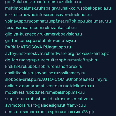
golf2club.msk.ru
aeforums.ru
zallclub.ru
multimodal.msk.ru
habaigry.ru
haikko.ru
sobakopedia.ru
isz-fest.ru
ewnc.info
screensaver-clock.net.ru
volnav.spb.ru
comnat.ru
npf.net.ru
7bit.pp.ru
kalugatur.ru
tesiaes.ru
card.com.ru
kazanka.spb.ru
gildiya-kuznecov.ru
kameryboavision.ru
griffoncom.spb.ru
fabrika-emotsiy.ru
PARK-MATROSOVA.RU
agat.spb.ru
avtoyurist-moskva1.ru
hardware.org.ru
схема-авто.рф
dg-lab.ru
angrup.ru
recruiter.spb.ru
music8.spb.ru
krsk124.ru
kubok.spb.ru
romanofforex.ru
analitikaplus.ru
spyonline.ru
zosikamery.ru
sloboda-ural.pp.ru
AUTO-COM.SU
hohota.net
alimy.ru
online-z.com
aromat-vostoka.ru
otdelkaexp.ru
mobilvest.ru
bbd.net.ru
mebelshop.msk.ru
smp-forum.ru
bastion-td.ru
kosmoscreative.ru
avrmotors.ru
art-galadesign.ru
tiffany-c.ru
ecostep-samara.ru
d-p.spb.ru
галактика73.рф