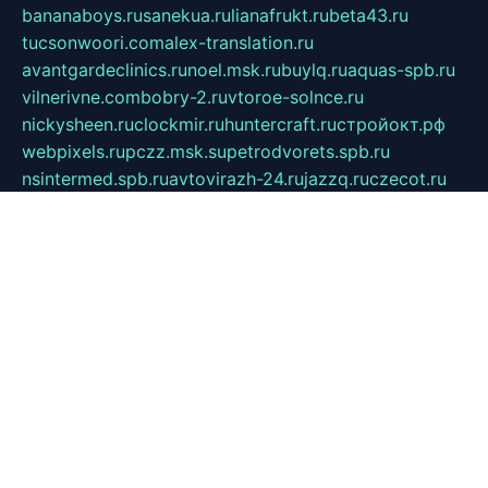
bananaboys.ru
sanekua.ru
lianafrukt.ru
beta43.ru
tucsonwoori.com
alex-translation.ru
avantgardeclinics.ru
noel.msk.ru
buylq.ru
aquas-spb.ru
vilnerivne.com
bobry-2.ru
vtoroe-solnce.ru
nickysheen.ru
clockmir.ru
huntercraft.ru
стройокт.рф
webpixels.ru
pczz.msk.su
petrodvorets.spb.ru
nsintermed.spb.ru
avtovirazh-24.ru
jazzq.ru
czecot.ru
cruizi.spb.ru
spasskaya.spb.ru
kniris.ru
vkpeople.com
maminy-mysli.ru
arionorel.ru
khuseniosif.ru
dotmediacup.spb.ru
mebel-tiraspol.ru
all-books.biz
vmauto.spb.ru
shop-astyle.ru
derevo-s.ru
contrinform.ru
gutserial.ru
mdrussia.spb.ru
monod.ru
refine.org.ru
uk-krein.ru
kamensk61.ru
zooclub.info
filonov.org.ru
технокамск.рф
ra-spectr.ru
ooodriada.ru
promelmash.spb.ru
ixtys.spb.ru
fccity.ru
glamourstudio.spb.ru
kola-nature.org
spbmaster.spb.ru
musicoutlet.ru
china.msk.ru
bulldog.su
grimm-online.ru
outlander.net.ru
maga.spb.ru
anime-sell.ru
keseloy.ru