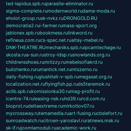
ted-lapidus.spb.ru
parasite-eliminator.ru
sigma-complete.ru
modernworld.ru
dama-moda.ru
eholot-group.ru
sk-nvkz.ru
DRONGOLD.RU
democratia2.ru
i-farmer.ru
mass-sport.org
jablonex.spb.ru
bookmess.ru
linkword.ru
refineua.com.ru
cs-spec.net.ru
altay-mebel.ru
DNK-THEATRE.RU
mechaniks.spb.ru
ipcamtechage.ru
skosta.ru
a-sun.ru
stroy-ldsp.ru
snowlands.org.ru
childrensshoes.ru
mrlizzy.ru
mebelsofiakrd.ru
bulizhenko.ru
rumantick.net.ru
mtszerno.ru
daily-fishing.ru
glushiteli-v-spb.ru
megasat.org.ru
localization.net.ru
flyingfish.pp.ru
ds5teremok.ru
aclib.spb.ru
komissionka30.ru
mag-profit.ru
icentre-74.ru
leasing-nsk.ru
hd39.ru
rcd.com.ru
bioprot.ru
deltaextreme.ru
mirkotlov07.ru
mycrossway.ru
temamedia.ru
art-fusing.ru
cbslefort.ru
sunroadwatch.ru
citroen-yaroslavl.ru
ratnews.msk.ru
sk-if.ru
joomlamoduli.ru
academic-work.ru