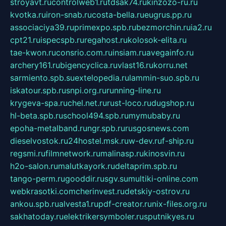
stroyavt.ru
controlweb1.ru
tdsak74.ru
kinzozo-ru.ru
kvotka.ru
iron-snab.ru
costa-bella.ru
eugrus.pp.ru
associaciya39.ru
primexpo.spb.ru
bezmorchin.ru
ia2.ru
cpt21.ru
ispecspb.ru
regahost.ru
kolosok-elita.ru
tae-kwon.ru
consrio.com.ru
insiam.ru
avegainfo.ru
archery161.ru
bigencyclica.ru
vlast16.ru
korru.net
sarmiento.spb.su
extelopedia.ru
lammin-suo.spb.ru
iskatour.spb.ru
snpi.org.ru
running-line.ru
krygeva-spa.ru
chel.net.ru
rust-loco.ru
dugshop.ru
hl-beta.spb.ru
school494.spb.ru
mymubaby.ru
epoha-metalband.ru
ngr.spb.ru
rusgosnews.com
dieselvostok.ru
24hostel.msk.ru
w-dev.ru
f-ship.ru
regsmi.ru
filmnetwork.ru
malinasp.ru
kinosvin.ru
h2o-salon.ru
malutkayork.ru
deltaprim.spb.ru
tango-perm.ru
gooddir.ru
sgv.su
multiki-online.com
webkrasotki.com
cherinvest.ru
detskiy-ostrov.ru
ankou.spb.ru
alvesta1.ru
pdf-creator.ru
nix-files.org.ru
sakhatoday.ru
elektrikersymboler.ru
sputnikyes.ru