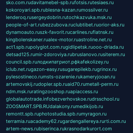
sko.com.ru
davitamebel-spb.ru
fotsis.ru
tesiaes.ru
kokoroyari.spb.ru
blesna-kazan.ru
mossilver.ru
lenderoq.ru
sergeydobrin.ru
tochkazvuka.msk.ru
people-of-art.ru
bezzubova.ru
clubtibet.ru
orior-aks.ru
dynamoauto.ru
szk-favorit.ru
carlines.ru
flatnsk.ru
kingbolenskaner.ru
alex-motor.ru
astroline.net.ru
act1.spb.ru
polyglot.com.ru
gidlipetsk.ru
ooo-driada.ru
detsad125.ru
mir-zdoroviya.ru
bruslanovo.ru
siterem.ru
council.spb.ru
лодкипатриот.рф
kafekolizey.ru
iclub.net.ru
gazon-easy.ru
sugarepilekb.ru
grinox.ru
pylesostineco.ru
msts-ozarenie.ru
kameryjooan.ru
artemovskij.ru
dopler.spb.ru
aid70.ru
metall-perm.ru
ndm.msk.ru
ratingzooshop.ru
apiaccess.ru
globalautotrade.info
bezverhovskoe.ru
drsschool.ru
ZOOSMART.SPB.RU
dalakony.ru
medikijob.ru
remontt.spb.ru
photostudia.spb.ru
myragon.ru
terramia.ru
academy62.ru
gardengallereya.ru
rti.com.ru
artem-news.ru
biserinca.ru
krasnodarkurort.com