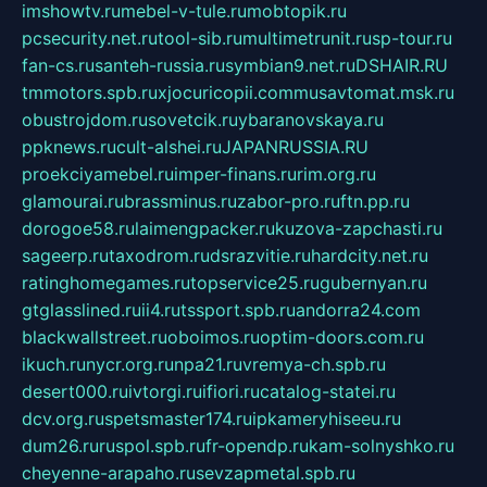
imshowtv.ru
mebel-v-tule.ru
mobtopik.ru
pcsecurity.net.ru
tool-sib.ru
multimetrunit.ru
sp-tour.ru
fan-cs.ru
santeh-russia.ru
symbian9.net.ru
DSHAIR.RU
tmmotors.spb.ru
xjocuricopii.com
musavtomat.msk.ru
obustrojdom.ru
sovetcik.ru
ybaranovskaya.ru
ppknews.ru
cult-alshei.ru
JAPANRUSSIA.RU
proekciyamebel.ru
imper-finans.ru
rim.org.ru
glamourai.ru
brassminus.ru
zabor-pro.ru
ftn.pp.ru
dorogoe58.ru
laimengpacker.ru
kuzova-zapchasti.ru
sageerp.ru
taxodrom.ru
dsrazvitie.ru
hardcity.net.ru
ratinghomegames.ru
topservice25.ru
gubernyan.ru
gtglasslined.ru
ii4.ru
tssport.spb.ru
andorra24.com
blackwallstreet.ru
oboimos.ru
optim-doors.com.ru
ikuch.ru
nycr.org.ru
npa21.ru
vremya-ch.spb.ru
desert000.ru
ivtorgi.ru
ifiori.ru
catalog-statei.ru
dcv.org.ru
spetsmaster174.ru
ipkameryhiseeu.ru
dum26.ru
ruspol.spb.ru
fr-opendp.ru
kam-solnyshko.ru
cheyenne-arapaho.ru
sevzapmetal.spb.ru