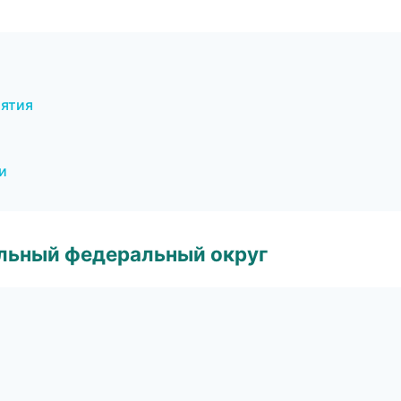
иятия
и
альный федеральный округ