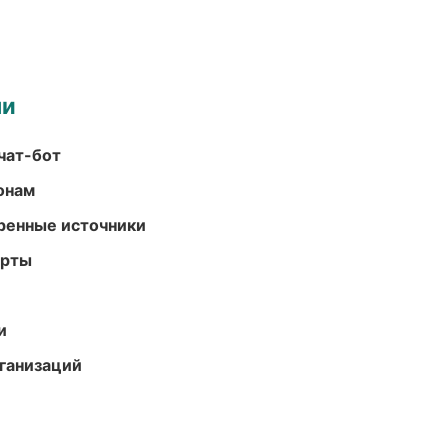
ми
чат-бот
онам
еренные источники
арты
и
ганизаций